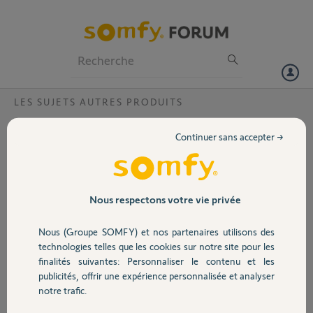
Particuliers
Professionnels
Forum
LES SUJETS AUTRES PRODUITS
Volet
Tension de sortie pour piloter une gache
Continuer sans accepter →
éléctrique
Portail
Bonjour,
Quelle est la tension de sortie pour piloter une gâche électrique à
Garage
partir de la platine de rue d'un visiophone V100 ?
Nous respectons votre vie privée
Merci,
Nous (Groupe SOMFY) et nos partenaires utilisons des
Sécurité
Jean-Luc G.
technologies telles que les cookies sur notre site pour les
il y a environ 5 ans
finalités suivantes: Personnaliser le contenu et les
Participer au fil de discussion
publicités, offrir une expérience personnalisée et analyser
Domotique
notre trafic.