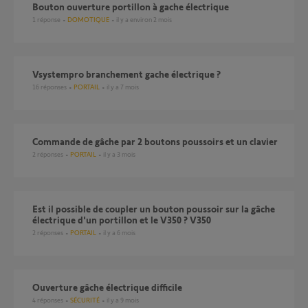
Bouton ouverture portillon à gache électrique
1
réponse
DOMOTIQUE
il y a environ 2 mois
Vsystempro branchement gache électrique ?
16
réponses
PORTAIL
il y a 7 mois
Commande de gâche par 2 boutons poussoirs et un clavier
2
réponses
PORTAIL
il y a 3 mois
Est il possible de coupler un bouton poussoir sur la gâche
électrique d'un portillon et le V350 ? V350
2
réponses
PORTAIL
il y a 6 mois
Ouverture gâche électrique difficile
4
réponses
SÉCURITÉ
il y a 9 mois