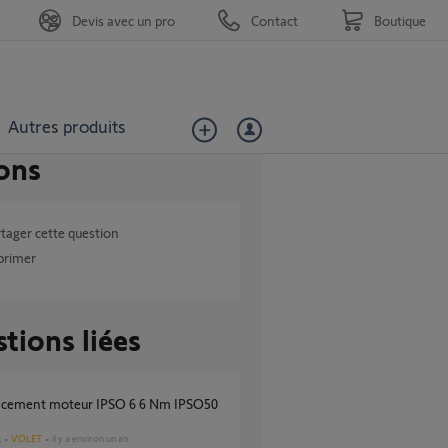
Devis avec un pro
Contact
Boutique
Autres produits
ons
tager cette question
primer
tions liées
VOLET
il y a environ un an
s