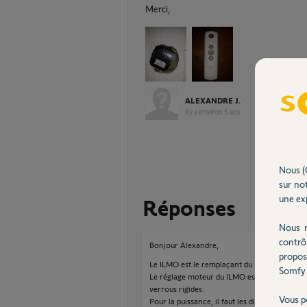
Merci,
ALEXANDRE J.
il y a environ 5 ans
Nous (
sur not
une exp
Réponses
Nous r
contrô
Bonjour Alexandre,
propos
Le ILMO est le remplaçant du IPSO.
Somfy 
Le réglage moteur du ILMO est en automatiq
verrous rigides.
Vous p
Pour la puissance, il faut les dimensions du t