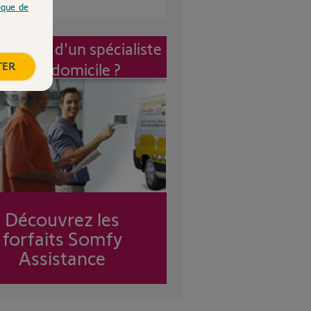
tique de
vention d'un spécialiste
TER
à mon domicile ?
Découvrez les
forfaits Somfy
Assistance