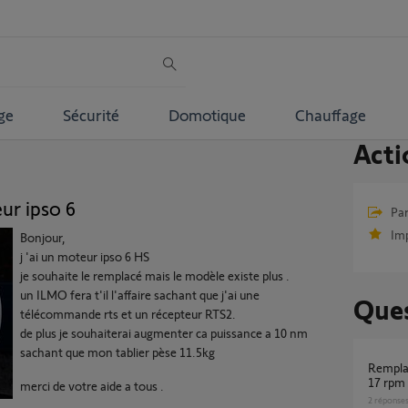
ge
Sécurité
Domotique
Chauffage
Acti
ur ipso 6
Par
Im
Bonjour,
j 'ai un moteur ipso 6 HS
je souhaite le remplacé mais le modèle existe plus .
un ILMO fera t'il l'affaire sachant que j'ai une
Ques
télécommande rts et un récepteur RTS2.
de plus je souhaiterai augmenter ca puissance a 10 nm
sachant que mon tablier pèse 11.5kg
Remplacement moteur IPSO 6 6 Nm IPSO50
17 rpm
merci de votre aide a tous .
2
réponse