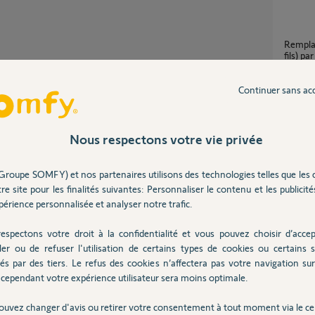
Remplacement moteur volet roulant filaire (4
fils) pa
4
réponse
Continuer sans ac
Remplacement moteur IPSO 6 mort car pas
assez p
Nous respectons votre vie privée
6
réponse
Partager cette question
Groupe SOMFY) et nos partenaires utilisons des technologies telles que les 
Participer au fil de discussion
re site pour les finalités suivantes: Personnaliser le contenu et les publicités
Quel 
érience personnalisée et analyser notre trafic.
3
réponse
espectons votre droit à la confidentialité et vous pouvez choisir d’accep
ler ou de refuser l'utilisation de certains types de cookies ou certains s
volets
és par des tiers. Le refus des cookies n’affectera pas votre navigation sur 
4
réponse
cependant votre expérience utilisateur sera moins optimale.
ue uniquement. Nécessite des butées et
ouvez changer d'avis ou retirer votre consentement à tout moment via le ce
ablier ainsi que la matière dont il est composé.