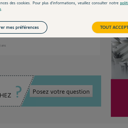
ences des cookies. Pour plus d’informations, veuillez consulter notre
poli
ec un Pro pour vous le procurer.
s
.
ur de chez SOMFY
choix
Inter
er mes préférences
TOUT ACCEP
 5 ans
Posez votre question
CHEZ