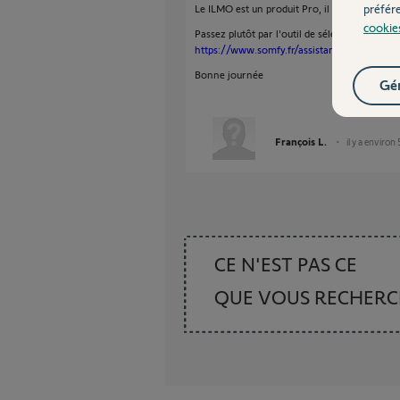
préfér
Le ILMO est un produit Pro, il faudra voir av
cookie
Passez plutôt par l'outil de sélection mote
https://www.somfy.fr/assistance/aides-au-
Bonne journée
Gér
François L.
il y a environ
CE N'EST PAS CE
QUE VOUS RECHER