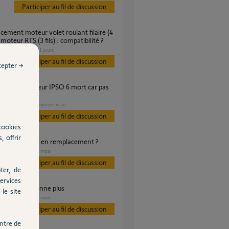
Participer au fil de discussion
r moteur RTS (3 fils) : compatibilité ?
VOLET
il y a 11 jours
s
Participer au fil de discussion
cepter →
uissant ?
VOLET
il y a environ un an
s
Participer au fil de discussion
cookies
, offrir
type de moteur en remplacement ?
VOLET
il y a 2 mois
s
Participer au fil de discussion
ter, de
ervices
 qui ne fonctionne plus
le site
VOLET
il y a 8 mois
s
Participer au fil de discussion
ntre de