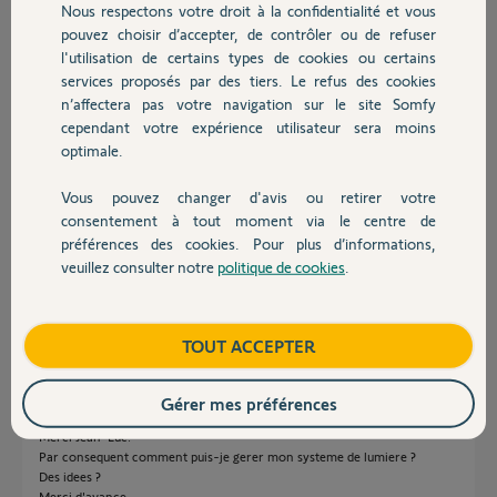
Nous respectons votre droit à la confidentialité et vous
Chris T.
Chauffage
pouvez choisir d’accepter, de contrôler ou de refuser
il y a environ 5 ans
l'utilisation de certains types de cookies ou certains
Participer au fil de discussion
services proposés par des tiers. Le refus des cookies
Autres produits
n’affectera pas votre navigation sur le site Somfy
cependant votre expérience utilisateur sera moins
Réponses
optimale.
Vous pouvez changer d'avis ou retirer votre
Devis avec un pro
consentement à tout moment via le centre de
Bonjour Chris
préférences des cookies. Pour plus d’informations,
Vous ne pouvez pas avoir 2 ponts sur le même TaHoma.
veuillez consulter notre
politique de cookies
.
Contact
Bonne journée !
Jean-Luc B.
il y a environ 5 ans
Boutique
TOUT ACCEPTER
Gérer mes préférences
Merci Jean-Luc.
Par consequent comment puis-je gerer mon systeme de lumiere ?
Des idees ?
Merci d'avance