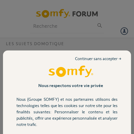
Particuliers
Professionnels
Forum
LES SUJETS DOMOTIQUE
Volet
2 ponts Philips Hue avec 1 Tahoma V2?
Continuer sans accepter →
Bonjour,
Portail
j'ai près de 80 produits Philips Hue entre ampoules, luminaires et
accessoires.
Garage
Nous respectons votre vie privée
j'ai donc du ajouter un 2eme pont Philips Hue pour gérer la limite de
chaque pont (50 produits/pont)
Nous (Groupe SOMFY) et nos partenaires utilisons des
Je viens d'acheter une Tahoma V2 et je souhaite savoir comment
Sécurité
technologies telles que les cookies sur notre site pour les
faire pour connecter les 2 ponts Philips Hue a mon Tahoma.
finalités suivantes: Personnaliser le contenu et les
Merci d'avance
publicités, offrir une expérience personnalisée et analyser
Domotique
Merci,
notre trafic.