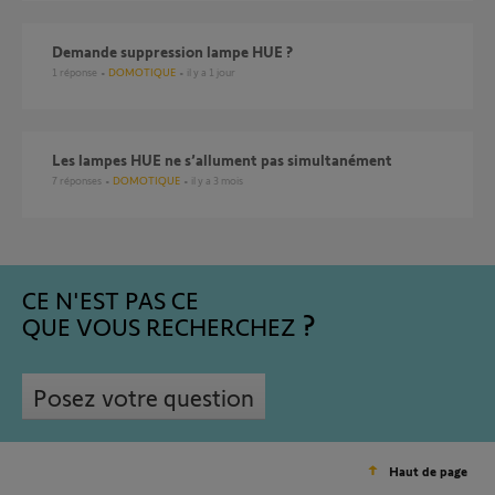
Demande suppression lampe HUE ?
1
réponse
DOMOTIQUE
il y a 1 jour
les lampes HUE ne s’allument pas simultanément
7
réponses
DOMOTIQUE
il y a 3 mois
CE N'EST PAS CE
QUE VOUS RECHERCHEZ
Posez votre question
Haut de page