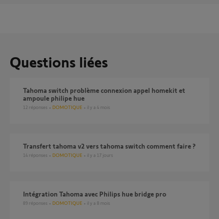
Questions liées
Tahoma switch problème connexion appel homekit et
ampoule philipe hue
12
réponses
DOMOTIQUE
il y a 4 mois
transfert tahoma v2 vers tahoma switch comment faire ?
14
réponses
DOMOTIQUE
il y a 17 jours
Intégration Tahoma avec Philips hue bridge pro
89
réponses
DOMOTIQUE
il y a 8 mois