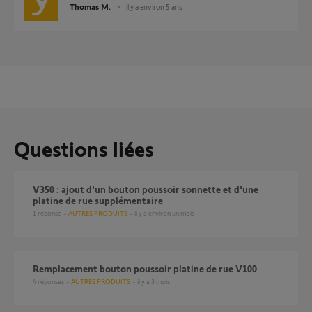
Thomas M.
il y a environ 5 ans
Questions liées
V350 : ajout d'un bouton poussoir sonnette et d'une
platine de rue supplémentaire
1
réponse
AUTRES PRODUITS
il y a environ un mois
Remplacement bouton poussoir platine de rue V100
4
réponses
AUTRES PRODUITS
il y a 3 mois