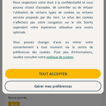
Nous respectons votre droit à la confidentialité et vous
Chauffage
Merci de votre retour.
pouvez choisir d’accepter, de contrôler ou de refuser
l'utilisation de certains types de cookies ou certains
Merci,
services proposés par des tiers. Le refus des cookies
Autres produits
n’affectera pas votre navigation sur le site Somfy
Grégory J.
cependant votre expérience utilisateur sera moins
il y a environ 5 ans
optimale.
Participer au fil de discussion
Vous pouvez changer d'avis ou retirer votre
Devis avec un pro
consentement à tout moment via le centre de
préférences des cookies. Pour plus d’informations,
Réponses
veuillez consulter notre
politique de cookies
.
Contact
Bonjour Grégory,
Boutique
TOUT ACCEPTER
Je vous confirme que d'après ce que vous nous indiquez, il semblerait que
votre Visiophone soit défectueux. Afin de gérer votre SAV, je vais avoir
Gérer mes préférences
besoin d'informations personnelles et c'est pour cette raison que je viens
de vous envoyer un mail pour continuer votre dépannage en privé.
Bonne journée,