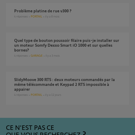
Problème platine de rue v300 ?
4
réponses
PORTAIL
il y a 8 mois
Quel type de bouton poussoir filaire puis-je installer sur
un moteur Somfy Dexxo Smart iO 1000 et sur quelles
bornes?
4
réponses
GARAGE
il y a 3 mois
SlidyMoove 300 RTS : deux moteurs commandés par la
même télécommande et Keypad 2 RTS impossible à
appairer
4
réponses
PORTAIL
il y a 12 jours
CE N'EST PAS CE
QUE VOUS RECHERCHEZ