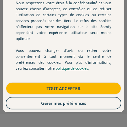
Nous respectons votre droit à la confidentialité et vous
Chauffage
il y a presque 5 ans
pouvez choisir d’accepter, de contrôler ou de refuser
l'utilisation de certains types de cookies ou certains
services proposés par des tiers. Le refus des cookies
Autres produits
Réponses
n’affectera pas votre navigation sur le site Somfy
cependant votre expérience utilisateur sera moins
optimale.
Bonjour Jérôme,
Vous pouvez changer d'avis ou retirer votre
Je vous en prie.
Devis avec un pro
consentement à tout moment via le centre de
Sur ce point, je ne pourrais vous renseigner, il faudra vous rapprocher
préférences des cookies. Pour plus d’informations,
d'Atlantic.
veuillez consulter notre
politique de cookies
.
Contact
Bonne journée,
Vanessa F.
il y a plus de 3 ans
Boutique
TOUT ACCEPTER
Gérer mes préférences
« Page Précédente
1
2
Page Suivante »