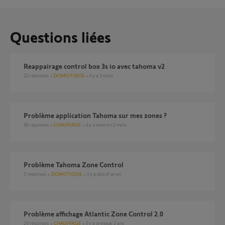
Questions liées
Reappairage control box 3s io avec tahoma v2
22
réponses
DOMOTIQUE
il y a 3 mois
Problème application Tahoma sur mes zones ?
86
réponses
CHAUFFAGE
il y a environ 2 mois
Problème Tahoma Zone Control
5
réponses
DOMOTIQUE
il y a plus d'un an
Problème affichage Atlantic Zone Control 2.0
29
réponses
CHAUFFAGE
il y a presque 2 ans