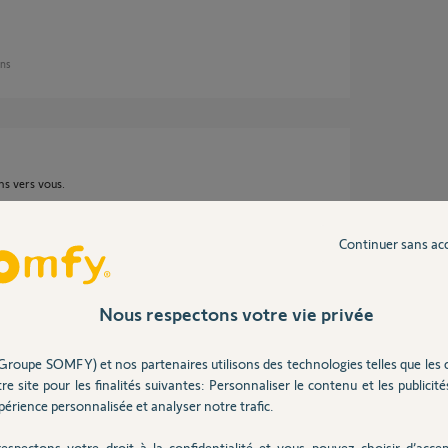
ans
ns vers vous.
Continuer sans ac
 an
Nous respectons votre vie privée
Groupe SOMFY) et nos partenaires utilisons des technologies telles que les 
re site pour les finalités suivantes: Personnaliser le contenu et les publicités
 demander si il vous faut d'autres
érience personnalisée et analyser notre trafic.
espectons votre droit à la confidentialité et vous pouvez choisir d’accep