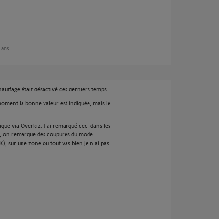
2 ans
hauffage était désactivé ces derniers temps.
ment la bonne valeur est indiquée, mais le
ue via Overkiz. J'ai remarqué ceci dans les
4), on remarque des coupures du mode
K), sur une zone ou tout vas bien je n'ai pas