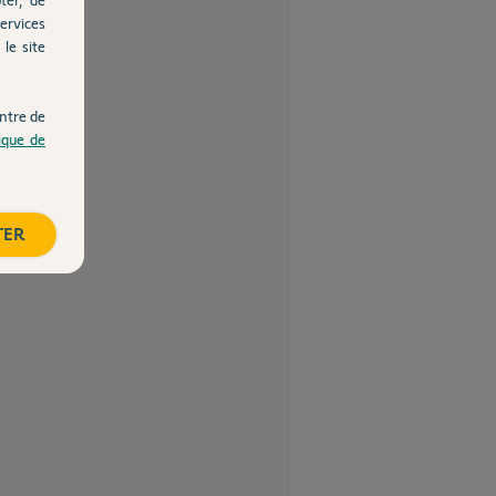
ervices
le site
ntre de
tique de
TER