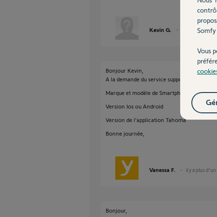
contrô
propos
Kevin G.
Somfy 
il y a plus d'un a
Vous p
préfér
Bonjour Kevin,
cookie
A la demande du service support, merci de me
Marque et modèle de Smartphone
Gér
Version Ios ou Android
Version de l'application Tahoma
Bonne journée,
Vanessa F.
il y a plus d'un
Bonjour,