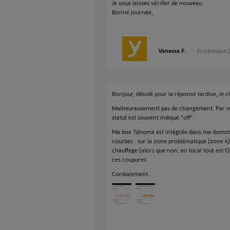
Je vous laisses vérifier de nouveau.
Bonne journée,
Vanessa F.
il y a presque 
Bonjour, désolé pour la réponse tardive, le c
Malheureusement pas de changement. Par mo
statut est souvent indiqué "off".
Ma box Tahoma est intégrée dans ma domotiq
courbes : sur la zone problématique (zone 
chauffage (alors que non, en local tout est O
ces coupures.
Cordialement.