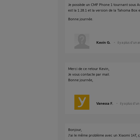
Je possède un CMF Phone 1 tournant sous And
est la 1.28.1 et la version de la Tahoma Box e
Bonne journée.
Kevin G.
il y a plus d'un a
Merci de ce retour Kevin,
Je vous contacte par mail.
Bonne journée,
Vanessa F.
il y a plus d'un
Bonjour,
J'ai le même problème avec un Xiaomi 14T, ça