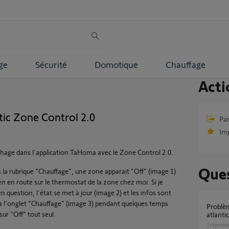
ge
Sécurité
Domotique
Chauffage
Acti
tic Zone Control 2.0
Par
Im
fichage dans l'application TaHoma avec le Zone Control 2.0.
Ques
 la rubrique "Chauffage", une zone apparait "Off" (image 1)
ien en route sur le thermostat de la zone chez moi. Si je
en question, l'état se met à jour (image 2) et les infos sont
à l'onglet "Chauffage" (image 3) pendant quelques temps
Problème pour activer mon zone Control
sur "Off" tout seul.
atlanti
3
réponse