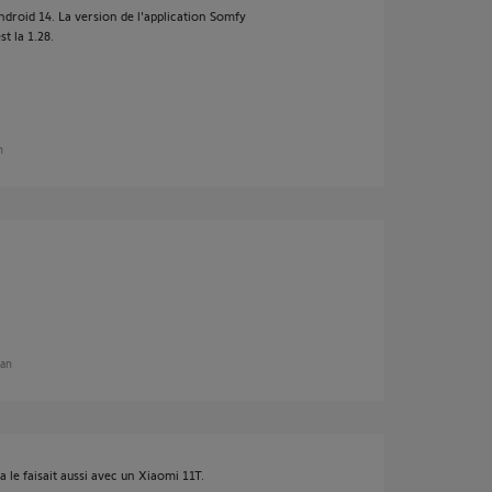
roid 14. La version de l'application Somfy
st la 1.28.
n
 an
 le faisait aussi avec un Xiaomi 11T.