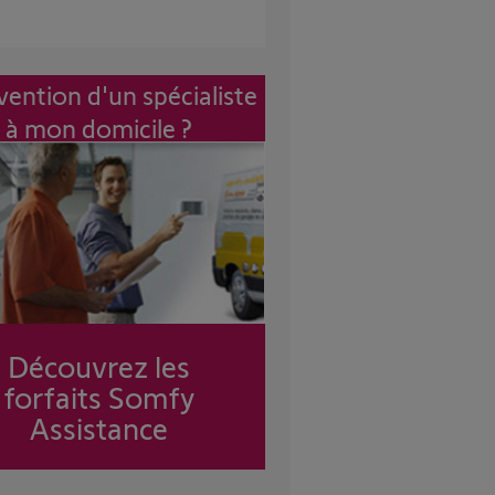
vention d'un spécialiste
à mon domicile ?
Découvrez les
forfaits Somfy
Assistance