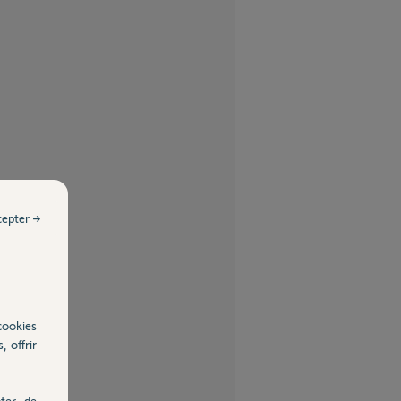
cepter →
cookies
, offrir
ter, de