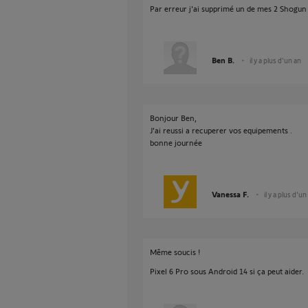
Par erreur j'ai supprimé un de mes 2 Shogun 
Ben B.
il y a plus d'un an
Bonjour Ben,
J'ai reussi a recuperer vos equipements .
bonne journée
Vanessa F.
il y a plus d'un
Même soucis !
Pixel 6 Pro sous Android 14 si ça peut aider.