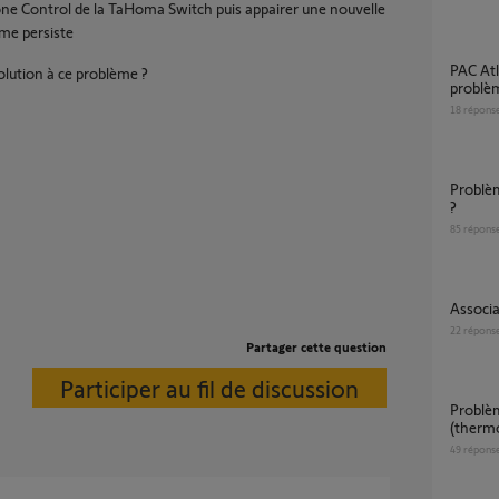
one Control de la TaHoma Switch puis appairer une nouvelle
ème persiste
PAC Atlantic Alfea Extensa S Duo 5 :
olution à ce problème ?
problè
18
répons
Problème application Tahoma sur mes zones
?
85
répons
Associ
22
répons
Partager cette question
Participer au fil de discussion
Problème TaHoma et PAC Alfea Duo
(thermo
49
répons