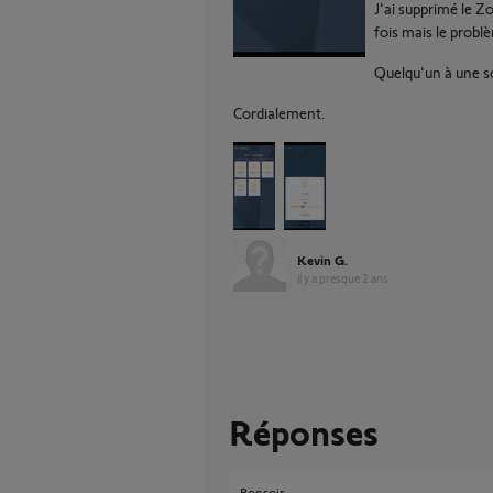
J'ai supprimé le Z
fois mais le probl
Quelqu'un à une s
Cordialement.
Kevin G.
il y a presque 2 ans
Réponses
Bonsoir