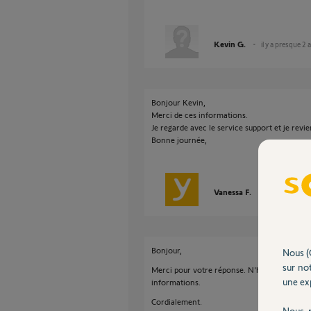
Kevin G.
il y a presque 2 
Bonjour Kevin,
Merci de ces informations.
Je regarde avec le service support et je revie
Bonne journée,
Vanessa F.
il y a plus d'un
Bonjour,
Nous (
sur not
Merci pour votre réponse. N'hésitez pas à me
une exp
informations.
Cordialement.
Nous r