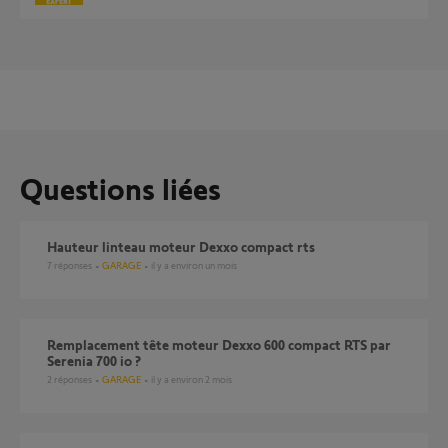
Questions liées
Hauteur linteau moteur Dexxo compact rts
7
réponses
GARAGE
il y a environ un mois
Remplacement tête moteur Dexxo 600 compact RTS par
Serenia 700 io ?
2
réponses
GARAGE
il y a environ 2 mois