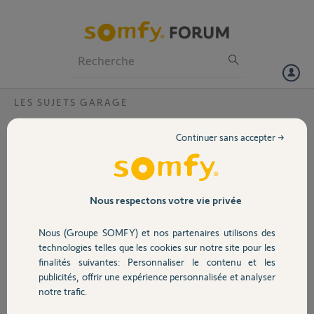
Particuliers
Professionnels
Forum
LES SUJETS GARAGE
Volet
Comment augmenter fin de dexxo compact
Continuer sans accepter →
rts?
Portail
Bonjour,
Comment augmenter la fin de course de mon portail dexxo compact
Garage
rts?
Nous respectons votre vie privée
Ayant acheter un 4x4 il faut que mon portail se lève au maximum.
Merci
Nous (Groupe SOMFY) et nos partenaires utilisons des
Sécurité
technologies telles que les cookies sur notre site pour les
Merci,
finalités suivantes: Personnaliser le contenu et les
publicités, offrir une expérience personnalisée et analyser
Domotique
Gerald M.
notre trafic.
il y a presque 5 ans