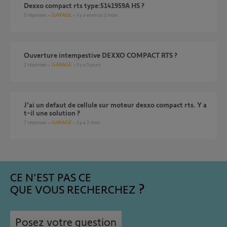
Dexxo compact rts type:5141959A HS ?
9
réponses
GARAGE
il y a environ 2 mois
Ouverture intempestive DEXXO COMPACT RTS ?
2
réponses
GARAGE
il y a 5 jours
J'ai un defaut de cellule sur moteur dexxo compact rts. Y a
t-il une solution ?
7
réponses
GARAGE
il y a 2 mois
CE N'EST PAS CE
QUE VOUS RECHERCHEZ
Posez votre question