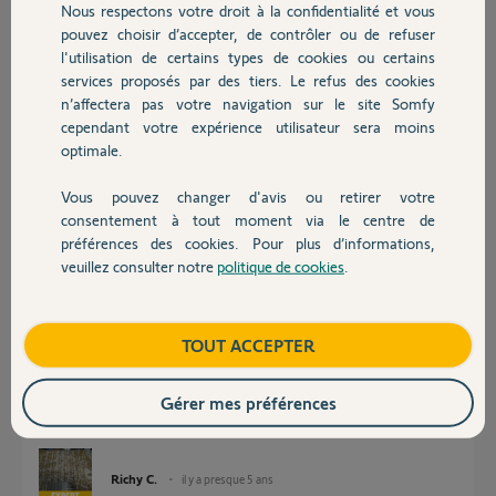
Participer au fil de discussion
Nous respectons votre droit à la confidentialité et vous
Chauffage
pouvez choisir d’accepter, de contrôler ou de refuser
l'utilisation de certains types de cookies ou certains
services proposés par des tiers. Le refus des cookies
Autres produits
Réponses
n’affectera pas votre navigation sur le site Somfy
cependant votre expérience utilisateur sera moins
optimale.
Je laisse mon mail si c est plus facile pour vous
Vous pouvez changer d'avis ou retirer votre
Merci
Devis avec un pro
consentement à tout moment via le centre de
préférences des cookies. Pour plus d’informations,
Gerald M.
il y a presque 5 ans
veuillez consulter notre
politique de cookies
.
Contact
Boutique
TOUT ACCEPTER
Bonjour
Il faut reculer et serrer la butée de fin de course d'ouverture à la position
nécessaire.
Gérer mes préférences
Puis refaire l'apprentissage des courses.
Richy C.
il y a presque 5 ans