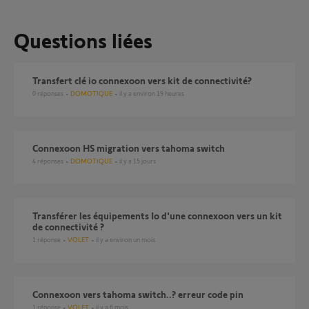
Questions liées
transfert clé io connexoon vers kit de connectivité?
0
réponses
DOMOTIQUE
il y a environ 19 heures
Connexoon HS migration vers tahoma switch
4
réponses
DOMOTIQUE
il y a 15 jours
Transférer les équipements Io d'une connexoon vers un kit
de connectivité ?
1
réponse
VOLET
il y a environ un mois
connexoon vers tahoma switch..? erreur code pin
1
réponse
VOLET
il y a 6 mois