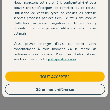
Nous respectons votre droit à la confidentialité et vous
Chauffage
Réponses
pouvez choisir d’accepter, de contrôler ou de refuser
l'utilisation de certains types de cookies ou certains
services proposés par des tiers. Le refus des cookies
Autres produits
Bonjour Fite,
n’affectera pas votre navigation sur le site Somfy
Je vous confirme que ce boitier n'est pas activé.
cependant votre expérience utilisateur sera moins
Bonne journée.
optimale.
Nicolas F.
il y a presque 5 ans
Vous pouvez changer d'avis ou retirer votre
Devis avec un pro
consentement à tout moment via le centre de
préférences des cookies. Pour plus d’informations,
veuillez consulter notre
politique de cookies
.
Contact
merci et bonne soirée également!
FITE
il y a presque 5 ans
Boutique
TOUT ACCEPTER
Gérer mes préférences