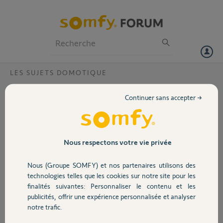
Particuliers
Professionnels
Forum
LES SUJETS DOMOTIQUE
Volet
pin connexoon désactivé?
Continuer sans accepter →
Bonjour,
Portail
pouvez vous me confirmer que le code 0820 9612 4791 est bien
désactivé ? (c'est une connexoon d'occasion que je voudrais acheter)
Garage
Nous respectons votre vie privée
Merci par avance!
Nous (Groupe SOMFY) et nos partenaires utilisons des
Sécurité
FITE
technologies telles que les cookies sur notre site pour les
il y a presque 5 ans
finalités suivantes: Personnaliser le contenu et les
Participer au fil de discussion
publicités, offrir une expérience personnalisée et analyser
Domotique
notre trafic.