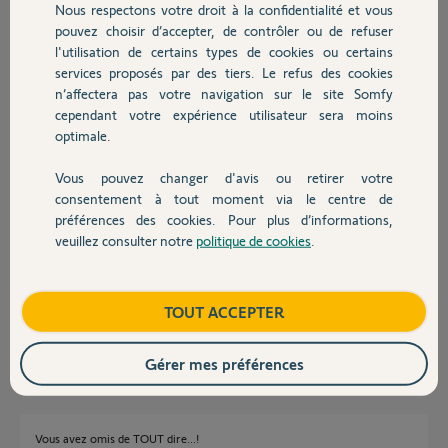
Nous respectons votre droit à la confidentialité et vous
Chauffage
Réponses
pouvez choisir d’accepter, de contrôler ou de refuser
l'utilisation de certains types de cookies ou certains
services proposés par des tiers. Le refus des cookies
Autres produits
n’affectera pas votre navigation sur le site Somfy
Bonjour,
cependant votre expérience utilisateur sera moins
Appuyez sur le bouton "descente" de la télécommande !
optimale.
CdL
Vous pouvez changer d'avis ou retirer votre
Devis avec un pro
Anonyme
il y a presque 5 ans
consentement à tout moment via le centre de
préférences des cookies. Pour plus d’informations,
veuillez consulter notre
politique de cookies
.
Contact
rebonjour j'ai omis de dire que mon volet électrique somfy était bloqué
au dessus comment faire pour accéder au tablier merci
Boutique
TOUT ACCEPTER
Rene G.
il y a presque 5 ans
Gérer mes préférences
Vous avez omis de TOUT dire...!