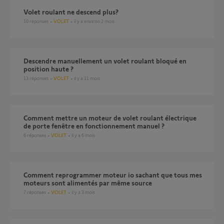
Volet roulant ne descend plus?
10
réponses
VOLET
il y a environ 2 mois
Descendre manuellement un volet roulant bloqué en
position haute ?
13
réponses
VOLET
il y a 11 mois
Comment mettre un moteur de volet roulant électrique
de porte fenêtre en fonctionnement manuel ?
6
réponses
VOLET
il y a 6 mois
comment reprogrammer moteur io sachant que tous mes
moteurs sont alimentés par même source
7
réponses
VOLET
il y a 3 mois