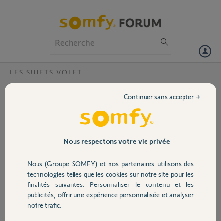
Particuliers
Professionnels
Forum
LES SUJETS VOLET
Volet
bonjour comment acceder pour descendre
Continuer sans accepter →
le tabier roulant de mon volet éléctrique
Portail
somfy merci a vous
Bonjour,
Garage
Nous respectons votre vie privée
Merci,
Nous (Groupe SOMFY) et nos partenaires utilisons des
Sécurité
Rene G.
technologies telles que les cookies sur notre site pour les
il y a presque 5 ans
finalités suivantes: Personnaliser le contenu et les
Participer au fil de discussion
publicités, offrir une expérience personnalisée et analyser
Domotique
notre trafic.