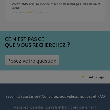
Volet RMS 1700 io monte mais ne descend pas. Pas de va et
vient
10
réponses
VOLET
il y a 4 mois
CE N'EST PAS CE
QUE VOUS RECHERCHEZ
Posez votre question
Haut de page
Besoin d’assistance ?
Consultez nos vidéos, notices et FAQ
Recevez nos actus, conseils et bons plans par email !