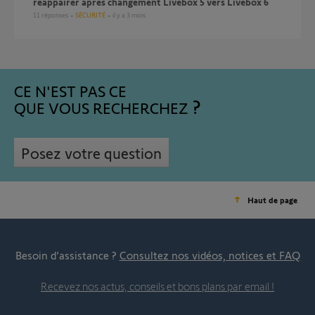
réappairer après changement Livebox 5 vers Livebox 6
11
réponses
SÉCURITÉ
il y a 3 mois
CE N'EST PAS CE
QUE VOUS RECHERCHEZ
Posez votre question
Haut de page
Besoin d’assistance ?
Consultez nos vidéos, notices et FAQ
Recevez nos actus, conseils et bons plans par email !