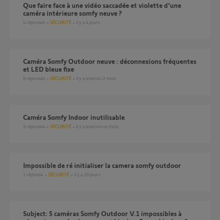
Que faire face à une vidéo saccadée et violette d'une
caméra intérieure somfy neuve ?
4
réponses
SÉCURITÉ
il y a 4 jours
Caméra Somfy Outdoor neuve : déconnexions fréquentes
et LED bleue fixe
6
réponses
SÉCURITÉ
il y a environ 2 mois
Caméra Somfy Indoor inutilisable
5
réponses
SÉCURITÉ
il y a environ un mois
Impossible de ré initialiser la camera somfy outdoor
1
réponse
SÉCURITÉ
il y a 20 jours
Subject: 5 caméras Somfy Outdoor V.1 impossibles à