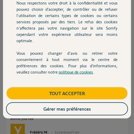
Nous respectons votre droit à la confidentialité et vous
Chauffage
Merci
pouvez choisir d’accepter, de contrôler ou de refuser
l'utilisation de certains types de cookies ou certains
Denise R.
services proposés par des tiers. Le refus des cookies
Autres produits
il y a presque 5 ans
n’affectera pas votre navigation sur le site Somfy
Participer au fil de discussion
cependant votre expérience utilisateur sera moins
optimale.
Vous pouvez changer d'avis ou retirer votre
Réponses
Devis avec un pro
consentement à tout moment via le centre de
préférences des cookies. Pour plus d’informations,
veuillez consulter notre
politique de cookies
.
Contact
Bonjour Denise,
Effectivement il semble que votre caméra ait déjà été installée, par vous
même.
Boutique
TOUT ACCEPTER
Pouvez vous nous confirmer que vous êtes parvenu à résoudre votre
problème ? Au vue des informations dont nous disposons celle-ci semble
Gérer mes préférences
bien installée.
Bonne journée
Frédéric M.
il y a presque 5 ans