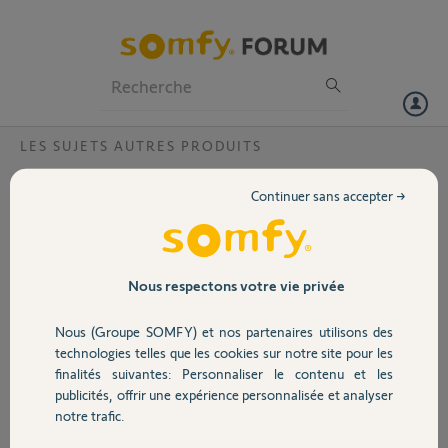
Particuliers
Professionnels
Forum
LES SUJETS AUTRES PRODUITS
Volet
Caméra somfy?
Continuer sans accepter →
Bonjour,
Portail
SUJETS SÉCURITÉ
Garage
Nous respectons votre vie privée
Caméra déjà installée sur un autre compte ?
Je viens d'acheter ma caméra neuve, suite à plusieurs tentatives
Nous (Groupe SOMFY) et nos partenaires utilisons des
Sécurité
d'installation j'ai le message d'erreur suivant : Caméra déjà installée
technologies telles que les cookies sur notre site pour les
sur un autre compte.
finalités suivantes: Personnaliser le contenu et les
Depuis, impossible d'installer la caméra, j'ai tenté de la réinitialiser
publicités, offrir une expérience personnalisée et analyser
Domotique
mais rien n'y fait.
notre trafic.
Voici l'adresse MAC :0076B107B214
Cordialement.