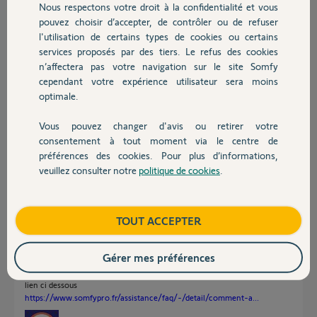
Nous respectons votre droit à la confidentialité et vous
Chauffage
Je n'ai plus accès à ma Tahoma.
pouvez choisir d’accepter, de contrôler ou de refuser
l'utilisation de certains types de cookies ou certains
Est ce qu'il faut que je refasse tout le programmation de la Tahoma
avec l'adresse mail de la HOMEKEEPER ? ?
services proposés par des tiers. Le refus des cookies
Autres produits
n’affectera pas votre navigation sur le site Somfy
Merci
cependant votre expérience utilisateur sera moins
Eddy
optimale.
Eddy D.
Vous pouvez changer d'avis ou retirer votre
Devis avec un pro
il y a presque 5 ans
consentement à tout moment via le centre de
Participer au fil de discussion
préférences des cookies. Pour plus d’informations,
veuillez consulter notre
politique de cookies
.
Contact
Réponses
Boutique
TOUT ACCEPTER
Gérer mes préférences
Bonsoir Eddy
En tapant le titre de votre post dans un moteur de recherche je trouve le
lien ci dessous
https://www.somfypro.fr/assistance/faq/-/detail/comment-a...