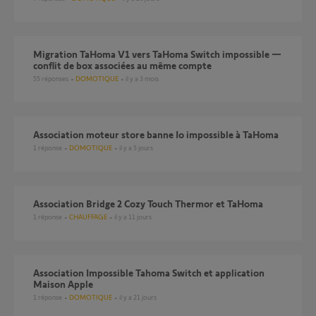
Migration TaHoma V1 vers TaHoma Switch impossible —
conflit de box associées au même compte
55
réponses
DOMOTIQUE
il y a 3 mois
Association moteur store banne Io impossible à TaHoma
1
réponse
DOMOTIQUE
il y a 5 jours
Association Bridge 2 Cozy Touch Thermor et TaHoma
1
réponse
CHAUFFAGE
il y a 11 jours
Association Impossible Tahoma Switch et application
Maison Apple
1
réponse
DOMOTIQUE
il y a 21 jours