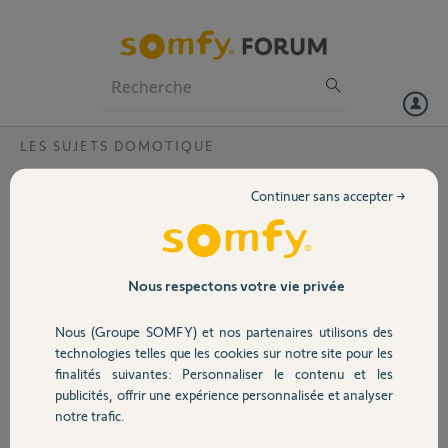
Particuliers
Professionnels
Forum
LES SUJETS DOMOTIQUE
Volet
Comment associer HomeKeeper et
Continuer sans accepter →
Tahoma ?
Portail
Bonjour,
J'ai une box Tahoma depuis environ 1 an qui fonctionne très bien.
Garage
Nous respectons votre vie privée
Ce matin j'ai fait l'installation de mon pack alarme HOMEKEEPER.
Nous (Groupe SOMFY) et nos partenaires utilisons des
Sécurité
Le problème est que je n'ai pas mis la même adresse mail pour les
technologies telles que les cookies sur notre site pour les
deux installations.
finalités suivantes: Personnaliser le contenu et les
publicités, offrir une expérience personnalisée et analyser
Domotique
J'ai donc essayé de remplacer l'adresse mail de ma Tahoma par la
notre trafic.
même que l'alarme mais ça ne fonctionne pas.