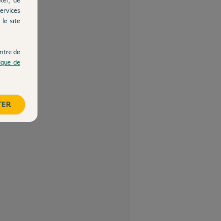
ervices
le site
ntre de
tique de
TER