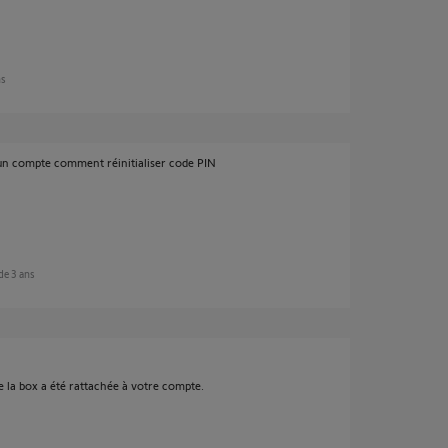
ns
 un compte comment réinitialiser code PIN
 de 3 ans
ue la box a été rattachée à votre compte.