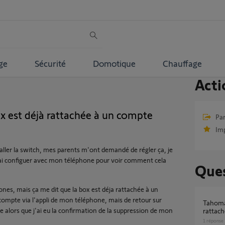
ge
Sécurité
Domotique
Chauffage
Acti
x est déjà rattachée à un compte
Par
Im
staller la switch, mes parents m'ont demandé de régler ça, je
 j'ai configuer avec mon téléphone pour voir comment cela
Ques
phones, mais ça me dit que la box est déja rattachée à un
ompte via l'appli de mon téléphone, mais de retour sur
Tahoma switch - "Cette box est déjà
e alors que j'ai eu la confirmation de la suppression de mon
rattach
1
réponse