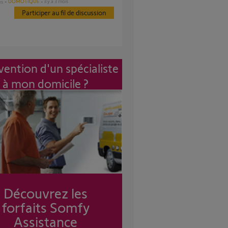
DOMOTIQUE
il y a 3 mois
es
Participer au fil de discussion
vention d'un spécialiste
à mon domicile ?
Découvrez les
forfaits Somfy
Assistance