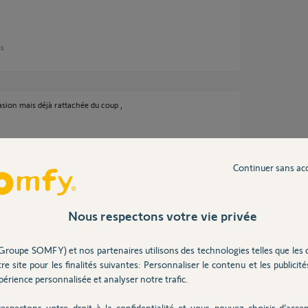
ns
asion mais déjà rattachée du coup ,
Continuer sans ac
Nous respectons votre vie privée
ns
Groupe SOMFY) et nos partenaires utilisons des technologies telles que les 
re site pour les finalités suivantes: Personnaliser le contenu et les publicités
érience personnalisée et analyser notre trafic.
n et le message d’erreur aussi que la box est
espectons votre droit à la confidentialité et vous pouvez choisir d’accep