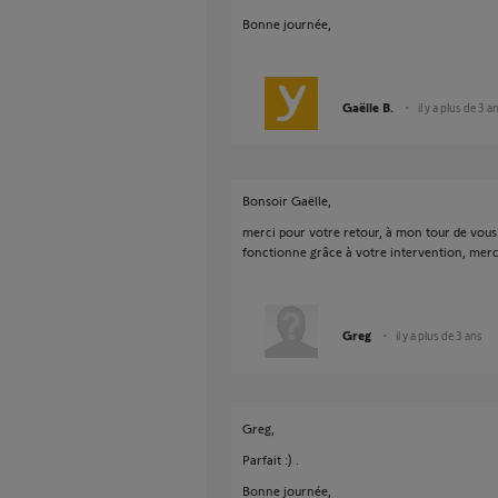
Bonne journée,
Gaëlle B.
il y a plus de 3 a
Bonsoir Gaëlle,
merci pour votre retour, à mon tour de vous 
fonctionne grâce à votre intervention, merc
Greg
il y a plus de 3 ans
Greg,
Parfait :) .
Bonne journée,