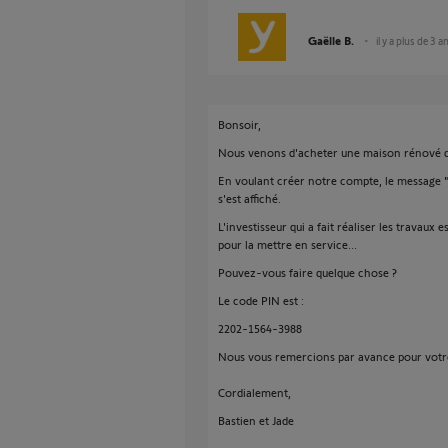
Gaëlle B.
il y a plus de 3 a
Bonsoir,
Nous venons d'acheter une maison rénové da
En voulant créer notre compte, le message "
s'est affiché.
L'investisseur qui a fait réaliser les travaux 
pour la mettre en service...
Pouvez-vous faire quelque chose ?
Le code PIN est :
2202-1564-3988
Nous vous remercions par avance pour votre
Cordialement,
Bastien et Jade