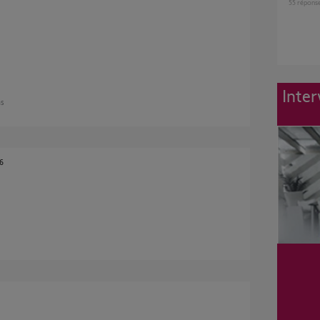
55
répons
Inter
ns
6