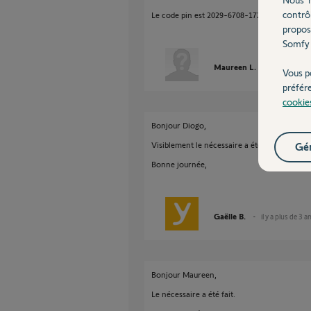
contrô
Le code pin est 2029-6708-1727
propos
Somfy 
Maureen L.
il y a plus de
Vous p
préfér
cookie
Bonjour Diogo,
Visiblement le nécessaire a été fait.
Gér
Bonne journée,
Gaëlle B.
il y a plus de 3 a
Bonjour Maureen,
Le nécessaire a été fait.