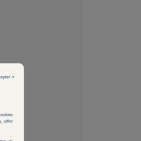
cepter →
cookies
, offrir
ter, de