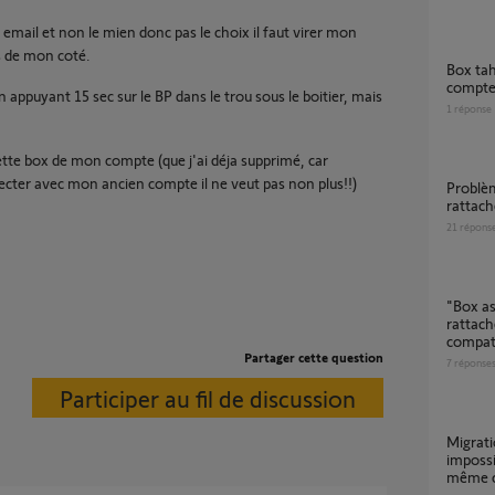
r email et non le mien donc pas le choix il faut virer mon
s de mon coté.
Box tahoma switch déjà rattaché à un
compt
 en appuyant 15 sec sur le BP dans le trou sous le boitier, mais
1
réponse
tte box de mon compte (que j'ai déja supprimé, car
cter avec mon ancien compte il ne veut pas non plus!!)
Problème de connexion box tahoma déjà
rattac
21
répons
"Box associée non compatible. La box
rattach
compat
Partager cette question
7
réponse
Participer au fil de discussion
Migration TaHoma V1 vers TaHoma Switch
impossi
même 