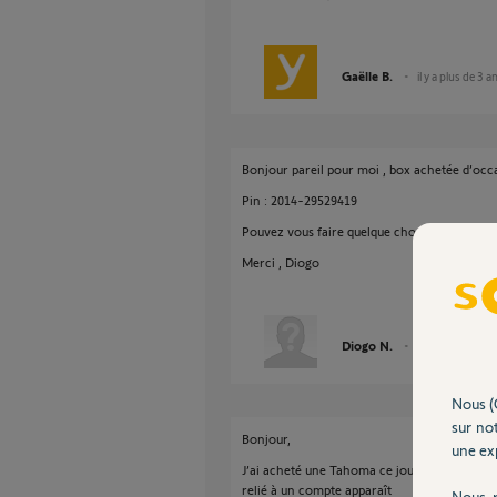
Gaëlle B.
il y a plus de 3 a
Bonjour pareil pour moi , box achetée d’occ
Pin : 2014-29529419
Pouvez vous faire quelque chose ?
Merci , Diogo
Diogo N.
il y a plus de 3 a
Nous (
sur not
Bonjour,
une exp
J’ai acheté une Tahoma ce jour à Leroy Merli
relié à un compte apparaît
Nous r