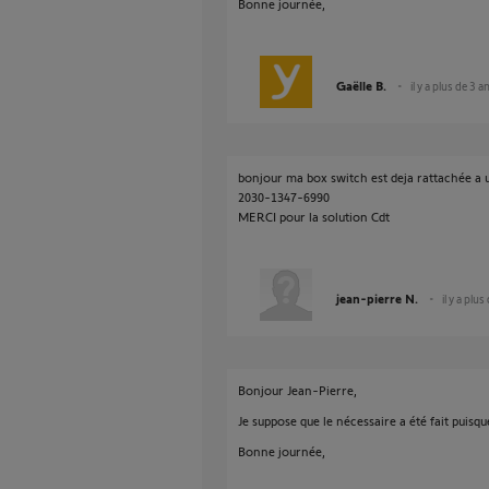
Bonne journée,
Gaëlle B.
il y a plus de 3 a
bonjour ma box switch est deja rattachée a
2030-1347-6990
MERCI pour la solution Cdt
jean-pierre N.
il y a plus
Bonjour Jean-Pierre,
Je suppose que le nécessaire a été fait puisq
Bonne journée,