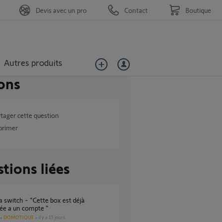
Devis avec un pro
Contact
Boutique
Autres produits
ons
tager cette question
primer
tions liées
ée a un compte "
DOMOTIQUE
il y a 15 jours