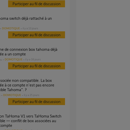
Participer au fil de discussion
e
DOMOTIQUE
il y a 13 jours
Participer au fil de discussion
hée a un compte
DOMOTIQUE
il y a 16 jours
es
Participer au fil de discussion
ée à ce compte n'est pas encore
ible Tahoma". ?
DOMOTIQUE
il y a 25 jours
s
Participer au fil de discussion
ble — conflit de box associées au
compte