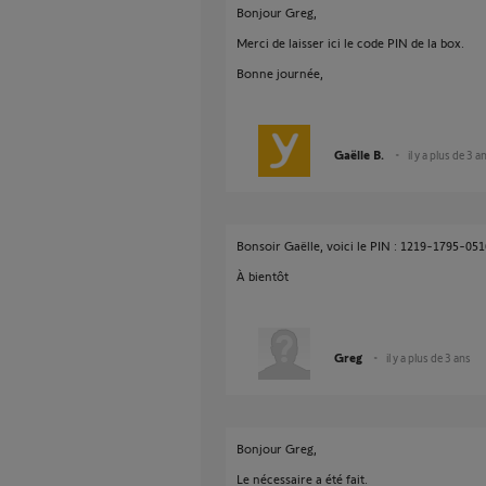
Bonjour Greg,
Merci de laisser ici le code PIN de la box.
Bonne journée,
Gaëlle B.
il y a plus de 3 a
Bonsoir Gaëlle, voici le PIN : 1219-1795-051
À bientôt
Greg
il y a plus de 3 ans
Bonjour Greg,
Le nécessaire a été fait.