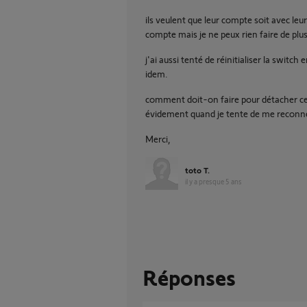
ils veulent que leur compte soit avec leu
compte mais je ne peux rien faire de plu
j'ai aussi tenté de réinitialiser la switch
idem.
comment doit-on faire pour détacher ce
évidement quand je tente de me reconne
Merci,
toto T.
il y a presque 5 ans
Réponses