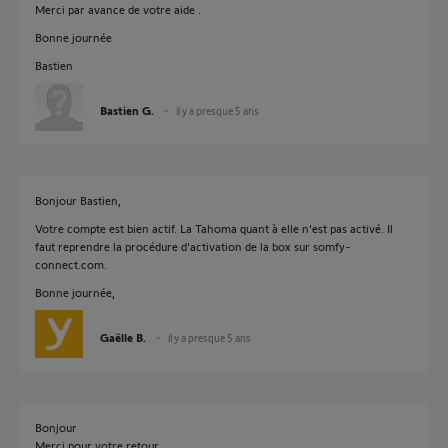
Merci par avance de votre aide .
Bonne journée
Bastien
Bastien G.
il y a presque 5 ans
Bonjour Bastien,
Votre compte est bien actif. La Tahoma quant à elle n'est pas activé. Il
faut reprendre la procédure d'activation de la box sur somfy-
connect.com.
Bonne journée,
Gaëlle B.
il y a presque 5 ans
Bonjour
Merci pour votre retour.