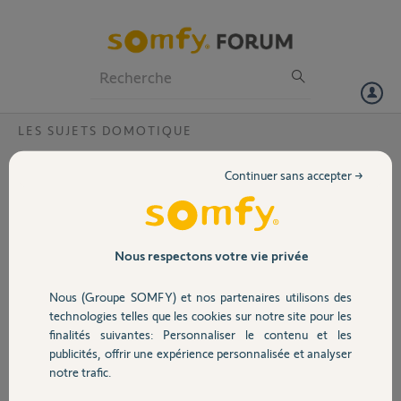
Particuliers
Professionnels
Forum
LES SUJETS DOMOTIQUE
Volet
Problème activation tahoma box ? ?
Continuer sans accepter →
Bonjour,
Portail
Je souhaite créer mon compte somfy pour la 1ère fois, cependant
pendant la création de mon compte , un problème internet est
Garage
Nous respectons votre vie privée
intervenu après avoir enregistré mon adresse mail. Je n’ai pas pu
finaliser mon inscription. Quand je renouvelle ma demande, on me
Nous (Groupe SOMFY) et nos partenaires utilisons des
dit que l’adresse mail est déjà utilisé .. et quand j’essaie de me
Sécurité
technologies telles que les cookies sur notre site pour les
connecter on me demande d’activer mon compte ..je tourne en rond.
finalités suivantes: Personnaliser le contenu et les
Merci par avance de votre aide
publicités, offrir une expérience personnalisée et analyser
Domotique
Merci,
notre trafic.