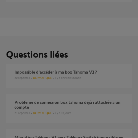
Questions liées
Impossible d'accéder à ma box Tahoma V2 ?
20
réponses
DOMOTIQUE
il y a environ un mois
Problème de connexion box tahoma déjà rattachée a un
compte
21
réponses
DOMOTIQUE
il y a 16 jours
Migration TaHoma V1 vers TaHoma Switch impossible —