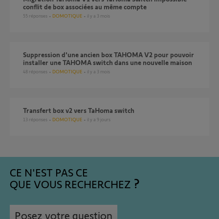
conflit de box associées au même compte
55
réponses
DOMOTIQUE
il y a 3 mois
Suppression d'une ancien box TAHOMA V2 pour pouvoir
installer une TAHOMA switch dans une nouvelle maison
48
réponses
DOMOTIQUE
il y a 3 mois
Transfert box v2 vers TaHoma switch
13
réponses
DOMOTIQUE
il y a 9 jours
CE N'EST PAS CE
QUE VOUS RECHERCHEZ
Posez votre question