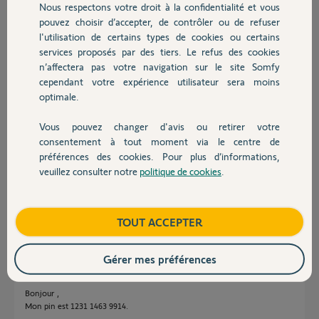
Nous respectons votre droit à la confidentialité et vous
Bastien G.
Chauffage
pouvez choisir d’accepter, de contrôler ou de refuser
il y a presque 5 ans
l'utilisation de certains types de cookies ou certains
Participer au fil de discussion
services proposés par des tiers. Le refus des cookies
Autres produits
n’affectera pas votre navigation sur le site Somfy
cependant votre expérience utilisateur sera moins
Réponses
optimale.
Vous pouvez changer d'avis ou retirer votre
Devis avec un pro
consentement à tout moment via le centre de
Bonjour Bastien
préférences des cookies. Pour plus d’informations,
Laissez ici sans crainte le pin de votre box et attendez le contact d'un
veuillez consulter notre
politique de cookies
.
Yellow.
Contact
Bonne journée !
Boutique
TOUT ACCEPTER
Jean-Luc B.
il y a presque 5 ans
Gérer mes préférences
Bonjour ,
Mon pin est 1231 1463 9914.