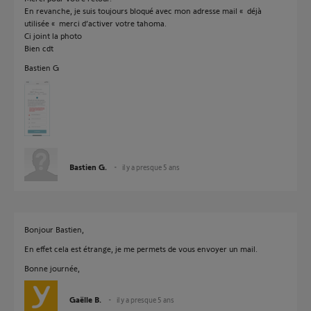
En revanche, je suis toujours bloqué avec mon adresse mail « déjà
utilisée « merci d’activer votre tahoma.
Ci joint la photo
Bien cdt
Bastien G
Bastien G.
il y a presque 5 ans
Bonjour Bastien,
En effet cela est étrange, je me permets de vous envoyer un mail.
Bonne journée,
Gaëlle B.
il y a presque 5 ans