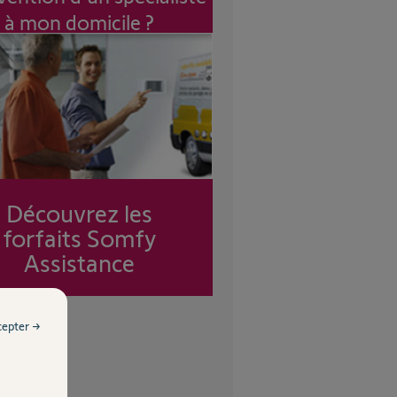
à mon domicile ?
Découvrez les
forfaits Somfy
Assistance
cepter →