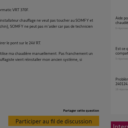
lormatic VRT 370F.
Aide pour la gestion de vannes Somfy et
nstallateur chauffage ne veut pas toucher au SOMFY et
chaudi
chin), SOMFY ne peut pas m'aider car pas de technicien
6
réponse
rer le pont sur le 24V RT.
Est ce que ma chaudière à condensation est
compati
j'utilise ma chaudière manuellement. Pas franchement un
fagiste vient réinstaller mon ancien système, si
5
réponse
Problème connexion Thermostat sans fil
240124
18
répons
Partager cette question
Participer au fil de discussion
Inter