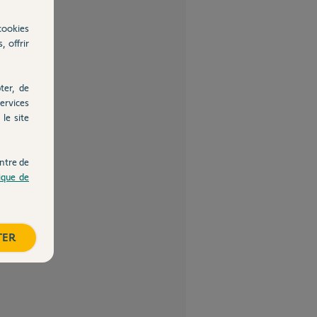
cookies
, offrir
ter, de
ervices
le site
ntre de
tique de
TER