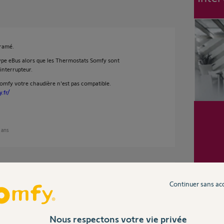
cramé.
ype eBus alors que les Thermostats Somfy sont
interrupteur.
omfy votre chaudière n'est pas compatible.
.fr/
5 ans
dière Vaillant ecotec plus est bien compatible.
Continuer sans ac
 ans
Nous respectons votre vie privée