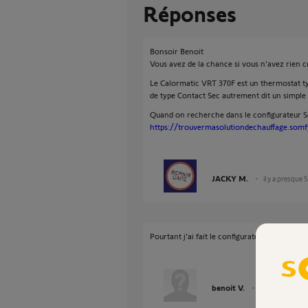
Réponses
Bonsoir Benoit
Vous avez de la chance si vous n'avez rien 
Le Calormatic VRT 370F est un thermostat t
de type Contact Sec autrement dit un simple 
Quand on recherche dans le configurateur S
https://trouvermasolutiondechauffage.somfy
JACKY M.
il y a presque 
Pourtant j'ai fait le configurateur et ma chau
benoit V.
il y a presque 5