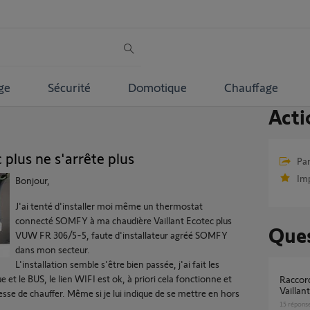
ge
Sécurité
Domotique
Chauffage
Acti
 plus ne s'arrête plus
Par
Im
Bonjour,
J'ai tenté d'installer moi même un thermostat
connecté SOMFY à ma chaudière Vaillant Ecotec plus
Ques
VUW FR 306/5-5, faute d'installateur agréé SOMFY
dans mon secteur.
L'installation semble s'être bien passée, j'ai fait les
 et le BUS, le lien WIFI est ok, à priori cela fonctionne et
Raccordement thermostat sur chaudière
Vaillant
se de chauffer. Même si je lui indique de se mettre en hors
15
répons