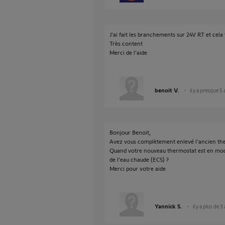
J'ai fait les branchements sur 24V RT et cel
Très content
Merci de l'aide
benoit V.
il y a presque 5
Bonjour Benoit,
Avez vous complètement enlevé l’ancien therm
Quand votre nouveau thermostat est en mod
de l’eau chaude (ECS) ?
Merci pour votre aide
Yannick S.
il y a plus de 3