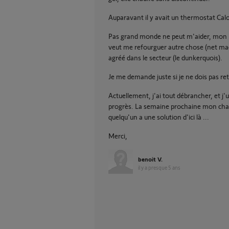
Auparavant il y avait un thermostat Ca
Pas grand monde ne peut m'aider, mon i
veut me refourguer autre chose (net ma
agréé dans le secteur (le dunkerquois).
Je me demande juste si je ne dois pas reti
Actuellement, j'ai tout débrancher, et 
progrès. La semaine prochaine mon chauf
quelqu'un a une solution d'ici là ...
Merci,
benoit V.
il y a presque 5 ans