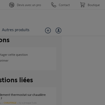
Devis avec un pro
Contact
Boutique
Autres produits
ons
tager cette question
primer
tions liées
 ?
CHAUFFAGE
il y a presque 5 ans
es