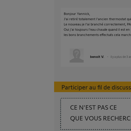
Bonjour Yannick,
J'ai retiré totalement l'ancien thermostat qui
Le nouveau je l'ai branché correctement, P
Oui j'ai toujours l'eau chaude quand il est en 
les bons branchements effectués cela march
benoit V.
il y a plus de 3 
Participer au fil de discus
CE N'EST PAS CE
QUE VOUS RECHER