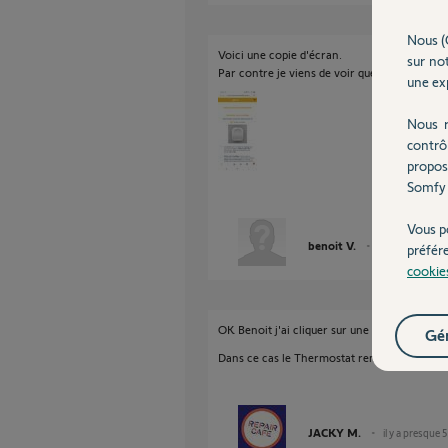
Nous (
Voici une copie d'écran.
sur not
Par contre je viens de voir que je dois utilis
une exp
Nous r
contrô
propos
Somfy 
Vous p
benoit V.
il y a presque 5
préfér
cookie
OK Benoit j'ai cliquer sur une mauvaise opti
Gér
Dans ce cas le Thermostat remplace le pont en
JACKY M.
il y a presque 