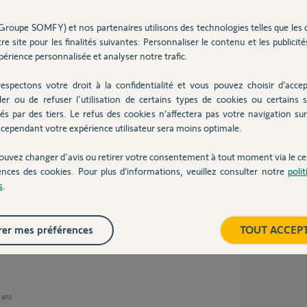
Groupe SOMFY) et nos partenaires utilisons des technologies telles que les 
re site pour les finalités suivantes: Personnaliser le contenu et les publicités
er RT 24V et non le bus.
érience personnalisée et analyser notre trafic.
espectons votre droit à la confidentialité et vous pouvez choisir d’accep
ler ou de refuser l'utilisation de certains types de cookies ou certains s
és par des tiers. Le refus des cookies n’affectera pas votre navigation sur 
cependant votre expérience utilisateur sera moins optimale.
ouvez changer d'avis ou retirer votre consentement à tout moment via le ce
 ans
ences des cookies. Pour plus d’informations, veuillez consulter notre
poli
s
.
on.
er mes préférences
TOUT ACCEP
tre le 24V et RT. Il faut enlever le pont.
5 ans