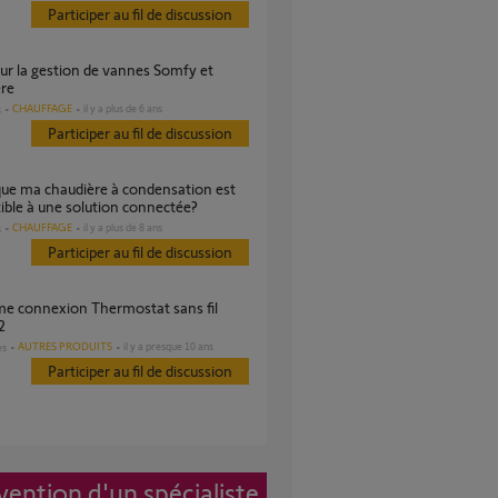
Participer au fil de discussion
ère
CHAUFFAGE
il y a plus de 6 ans
s
Participer au fil de discussion
ble à une solution connectée?
CHAUFFAGE
il y a plus de 8 ans
s
Participer au fil de discussion
2
AUTRES PRODUITS
il y a presque 10 ans
es
Participer au fil de discussion
vention d'un spécialiste