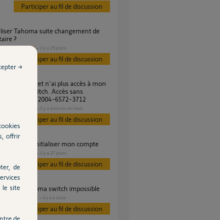
Participer au fil de discussion
taire ?
DOMOTIQUE
il y a 29 jours
s
Participer au fil de discussion
cepter →
 TaHoma Switch. Accès sans
alisation ? PIN 2004-6572-3712
DOMOTIQUE
il y a environ un mois
s
Participer au fil de discussion
cookies
, offrir
 switch : réinitialiser mon compte
DOMOTIQUE
il y a 27 jours
s
Participer au fil de discussion
ter, de
ervices
le site
ialisation Tahoma switch impossible
DOMOTIQUE
il y a 4 mois
es
Participer au fil de discussion
ntre de