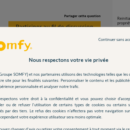
Partager cette question
Reinitialiser Tahoma suite changement de
proprié
Participer au fil de discussion
8
réponse
Continuer sans ac
J'ai changé d'e-mail et n'ai plus accès à mon
compte
réiniti
Nous respectons votre vie privée
2
réponse
Groupe SOMFY) et nos partenaires utilisons des technologies telles que les 
re site pour les finalités suivantes: Personnaliser le contenu et les publicités
Tahoma
érience personnalisée et analyser notre trafic.
5
réponse
ans
espectons votre droit à la confidentialité et vous pouvez choisir d’accep
ler ou de refuser l'utilisation de certains types de cookies ou certains s
és par des tiers. Le refus des cookies n’affectera pas votre navigation sur 
Réinit
cependant votre expérience utilisateur sera moins optimale.
33
répons
ouvez changer d'avis ou retirer votre consentement à tout moment via le ce