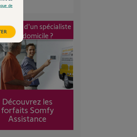
tique de
vention d'un spécialiste
TER
à mon domicile ?
Découvrez les
forfaits Somfy
Assistance