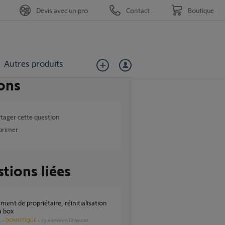
Devis avec un pro
Contact
Boutique
Autres produits
ons
tager cette question
primer
tions liées
 box
DOMOTIQUE
il y a environ 19 heures
s