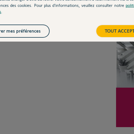
ences des cookies. Pour plus d’informations, veuillez consulter notre
poli
Posez votre question
s
.
CHEZ
Inter
er mes préférences
TOUT ACCEP