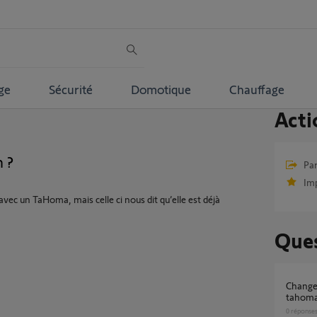
ge
Sécurité
Domotique
Chauffage
Acti
n ?
Par
Im
c un TaHoma, mais celle ci nous dit qu’elle est déjà
Ques
Changement de propriétaire, réinitialisation
tahoma
0
réponse