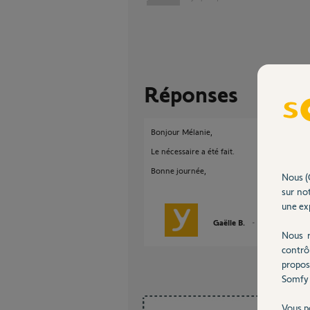
Réponses
Bonjour Mélanie,
Le nécessaire a été fait.
Bonne journée,
Nous (
sur not
une exp
Gaëlle B.
il y a presque 5 
Nous r
contrô
propos
Somfy 
Vous p