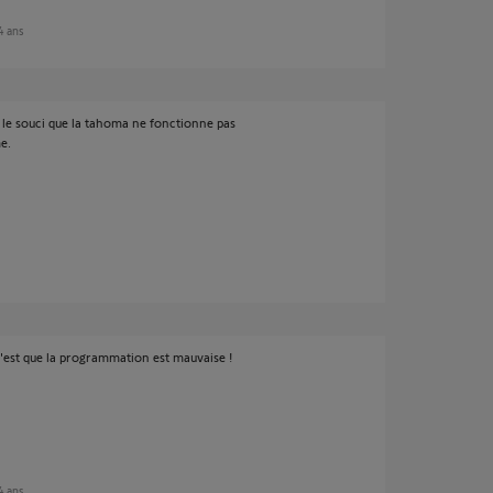
 4 ans
s le souci que la tahoma ne fonctionne pas
e.
 c'est que la programmation est mauvaise !
 4 ans