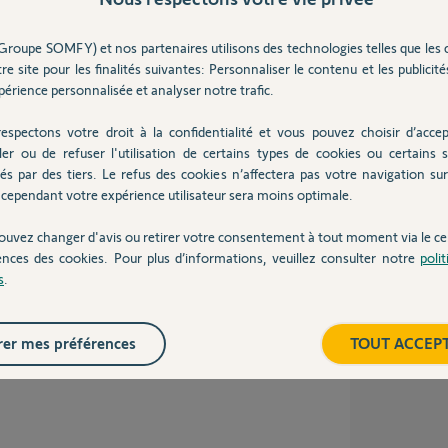
 4 ans
Groupe SOMFY) et nos partenaires utilisons des technologies telles que les 
re site pour les finalités suivantes: Personnaliser le contenu et les publicités
érience personnalisée et analyser notre trafic.
e viens de voir que dans les scénarios on ne
espectons votre droit à la confidentialité et vous pouvez choisir d’accep
e pour les horaires on peux juste décaler de
eure que l'on veut merci
ler ou de refuser l'utilisation de certains types de cookies ou certains s
és par des tiers. Le refus des cookies n’affectera pas votre navigation sur 
cependant votre expérience utilisateur sera moins optimale.
ouvez changer d'avis ou retirer votre consentement à tout moment via le ce
ences des cookies. Pour plus d’informations, veuillez consulter notre
poli
s
.
lance, soit manuellement, soit de façon
 être le cas pour vous) soit par une smart.
er mes préférences
TOUT ACCEP
tutos sur la chaine Youtube Somfy.
EsgVBqX5565x-SGr...