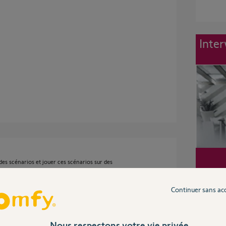
Inter
es scénarios et jouer ces scénarios sur des
 une certaine heure et un scénario fermeture à
Continuer sans ac
Nous respectons votre vie privée