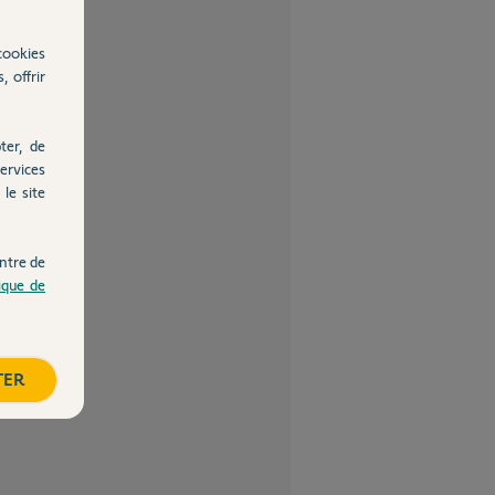
cookies
, offrir
ter, de
ervices
le site
ntre de
tique de
TER