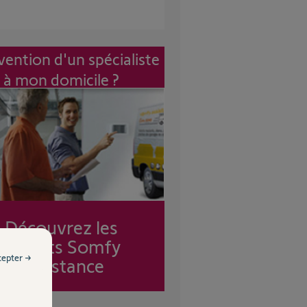
vention d'un spécialiste
à mon domicile ?
Découvrez les
forfaits Somfy
cepter →
Assistance