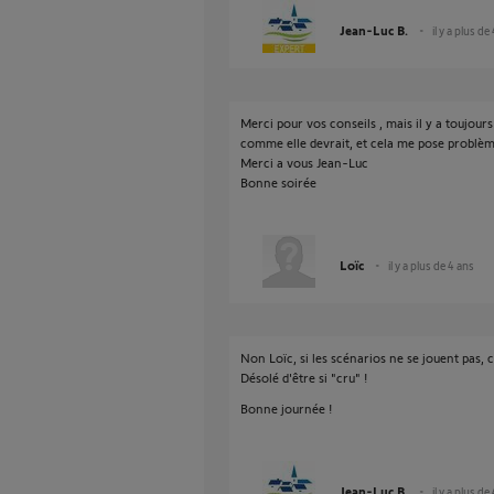
Jean-Luc B.
il y a plus de
Merci pour vos conseils , mais il y a toujour
comme elle devrait, et cela me pose problèm
Merci a vous Jean-Luc
Bonne soirée
Loïc
il y a plus de 4 ans
Non Loïc, si les scénarios ne se jouent pas,
Désolé d'être si "cru" !
Bonne journée !
Jean-Luc B.
il y a plus de