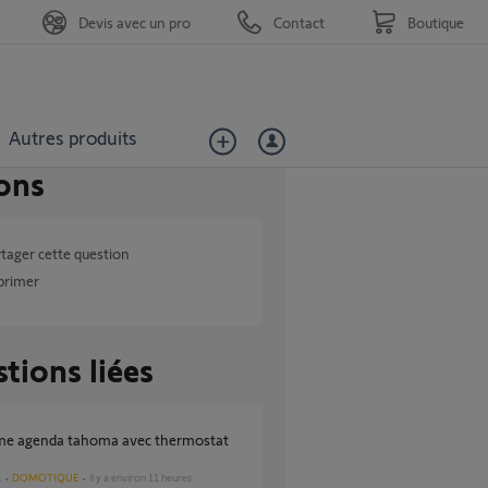
Devis avec un pro
Contact
Boutique
Autres produits
ons
tager cette question
primer
tions liées
DOMOTIQUE
il y a environ 11 heures
s