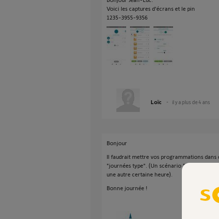
Voici les captures d'écrans et le pin
1235-3955-9356
Loïc
il y a plus de 4 ans
Bonjour
Il faudrait mettre vos programmations dans d
"journées type". (Un scénario "ouverture" à
une autre certaine heure).
Bonne journée !