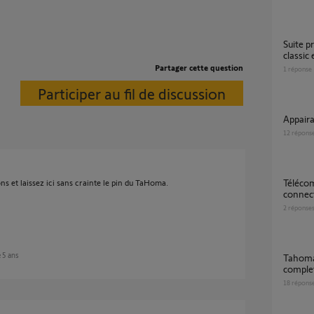
Suite probléme entre application TAHOMA
classi
Partager cette question
1
réponse
Participer au fil de discussion
Appai
12
répons
Télécommande amy scène pro io et kit de
 et laissez ici sans crainte le pin du TaHoma.
connect
2
réponse
e 5 ans
Tahoma ne joue pas la programmation
complet
18
répons