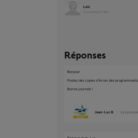
Loïc
il y a presque 5 ans
Réponses
Bonjour
Postez des copies d'écran des programmations
Bonne journée !
Jean-Luc B.
il y a presqu
Bonjour Jean-Luc.