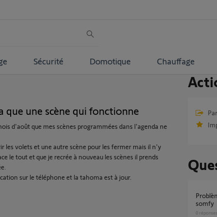
ge
Sécurité
Domotique
Chauffage
Acti
que une scène qui fonctionne
Par
Im
e mois d'août que mes scènes programmées dans l'agenda ne
rir les volets et une autre scène pour les fermer mais il n'y
ce le tout et que je recrée à nouveau les scènes il prends
Ques
ée.
lication sur le téléphone et la tahoma est à jour.
Problème agenda tahoma avec thermostat
somfy
0
réponse