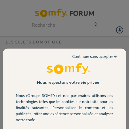
Particuliers
Professionnels
Forum
LES SUJETS DOMOTIQUE
Volet
ouverture d'un dossier 06294349 ?
Continuer sans accepter →
Bonjour,
Portail
j'accède à mon compte mais dans le menu "configuration" réponse
perte de connexion avec le boitier SOMFY : VOUS NE POUVEZ PAS
ACCEDER A LA CONFIGURATION .......!!!!
Garage
Nous respectons votre vie privée
Merci,
Nous (Groupe SOMFY) et nos partenaires utilisons des
Sécurité
technologies telles que les cookies sur notre site pour les
Andrée N.
finalités suivantes: Personnaliser le contenu et les
il y a plus de 4 ans
publicités, offrir une expérience personnalisée et analyser
Domotique
Participer au fil de discussion
notre trafic.