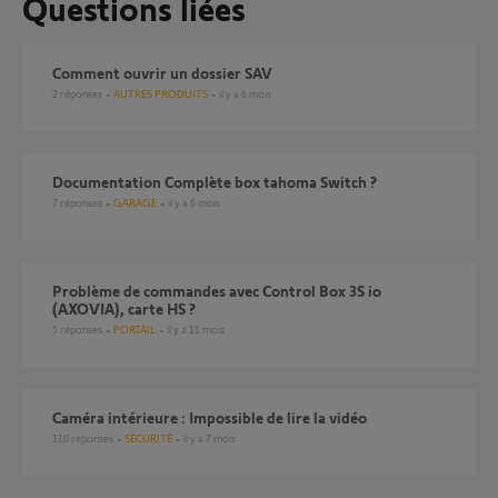
Questions liées
comment ouvrir un dossier SAV
2
réponses
AUTRES PRODUITS
il y a 6 mois
Documentation Complète box tahoma Switch ?
7
réponses
GARAGE
il y a 6 mois
Problème de commandes avec Control Box 3S io
(AXOVIA), carte HS ?
5
réponses
PORTAIL
il y a 11 mois
Caméra intérieure : Impossible de lire la vidéo
110
réponses
SÉCURITÉ
il y a 7 mois