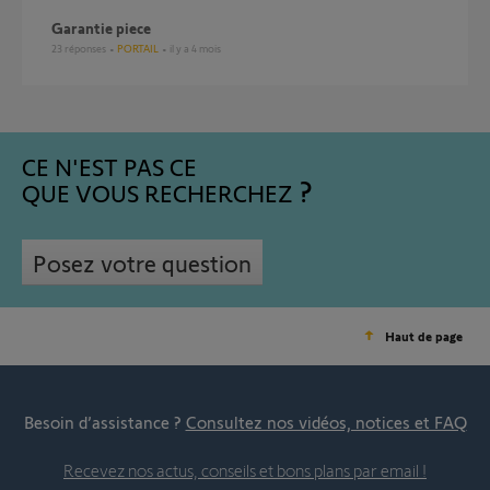
Garantie piece
23
réponses
PORTAIL
il y a 4 mois
CE N'EST PAS CE
QUE VOUS RECHERCHEZ
Posez votre question
Haut de page
Besoin d’assistance ?
Consultez nos vidéos, notices et FAQ
Recevez nos actus, conseils et bons plans par email !