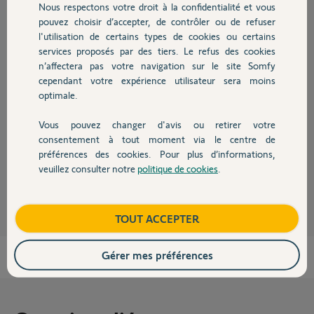
Nous respectons votre droit à la confidentialité et vous
Chauffage
pouvez choisir d’accepter, de contrôler ou de refuser
Réponses
l'utilisation de certains types de cookies ou certains
services proposés par des tiers. Le refus des cookies
Autres produits
n’affectera pas votre navigation sur le site Somfy
Bonjour Andrée
cependant votre expérience utilisateur sera moins
Heureusement que Somfy ne fait pas d'électroménager sinon je vous
optimale.
aurais demandé la référence de la machine à laver :))*
A quel type de matériel n'avez vous pas accès ?
Vous pouvez changer d'avis ou retirer votre
Alarme ? Laquelle
Devis avec un pro
consentement à tout moment via le centre de
Tahoma ? Laquelle
préférences des cookies. Pour plus d’informations,
veuillez consulter notre
politique de cookies
.
Contact
JACKY M.
il y a plus de 4 ans
Boutique
TOUT ACCEPTER
Gérer mes préférences