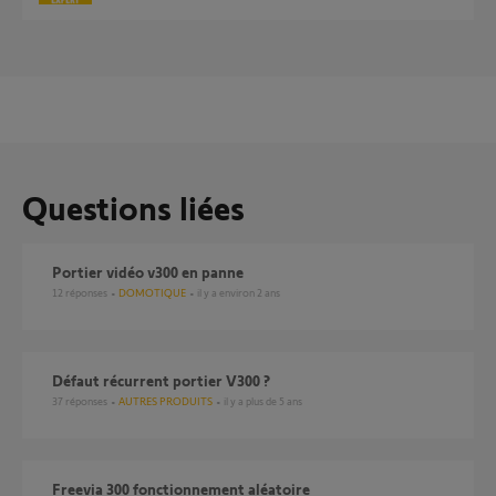
Questions liées
Portier vidéo v300 en panne
12
réponses
DOMOTIQUE
il y a environ 2 ans
Défaut récurrent portier V300 ?
37
réponses
AUTRES PRODUITS
il y a plus de 5 ans
Freevia 300 fonctionnement aléatoire