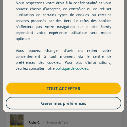
Nous respectons votre droit à la confidentialité et vous
Chauffage
Merci d'avance de votre aide ! (Dois-je rapporter l'ensemble au
pouvez choisir d’accepter, de contrôler ou de refuser
magasin où je l'ai acheté ?)
l'utilisation de certains types de cookies ou certains
services proposés par des tiers. Le refus des cookies
Autres produits
Bien cordialement,
n’affectera pas votre navigation sur le site Somfy
cependant votre expérience utilisateur sera moins
Stéphane C.
optimale.
il y a plus de 4 ans
Participer au fil de discussion
Vous pouvez changer d'avis ou retirer votre
Devis avec un pro
consentement à tout moment via le centre de
préférences des cookies. Pour plus d’informations,
veuillez consulter notre
politique de cookies
.
Réponses
Contact
Boutique
TOUT ACCEPTER
Bonjour,
Quel est l'âge de votre appareil ?
Gérer mes préférences
Pouvez-vous mesurer au dos du moniteur la tension d'alimentation Sur
les bornes + et - ?
Richy C.
il y a plus de 4 ans