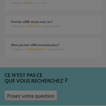
3
réponses
PORTAIL
il y a 2 mois
Portier v300: écran noir, hs ?
16
réponses
DOMOTIQUE
il y a presque 5 ans
Mon portier v300 ne sonne plus ?
25
réponses
AUTRES PRODUITS
il y a plus de 5 ans
CE N'EST PAS CE
QUE VOUS RECHERCHEZ
Posez votre question