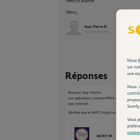
Merci d'avance
Merci,
Guy-Pierre B.
il y a plus de 4 ans
Nous (
sur not
Réponses
une exp
Nous r
Bonjour Guy-Pierre
contrô
Les opérateurs comme FREE et BOUYGUES vien
propos
box internet.
Somfy 
Vérifiez que le WIFI 2.4Ghz et 5Ghz ont bien
Vous p
préfér
cookie
JACKY M.
il y a plus de 4