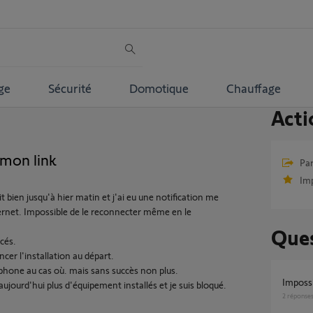
ge
Sécurité
Domotique
Chauffage
Acti
 mon link
Par
Im
ien jusqu'à hier matin et j'ai eu une notification me
nternet. Impossible de le reconnecter même en le
Ques
ccés.
r l'installation au départ.
phone au cas où. mais sans succès non plus.
imposs
aujourd'hui plus d'équipement installés et je suis bloqué.
2
réponse