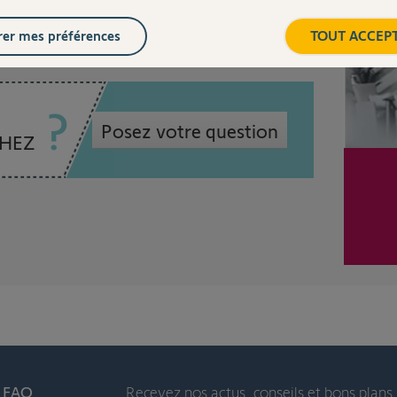
er mes préférences
TOUT ACCEP
Posez votre question
CHEZ
t FAQ
Recevez nos actus, conseils et bons plans 