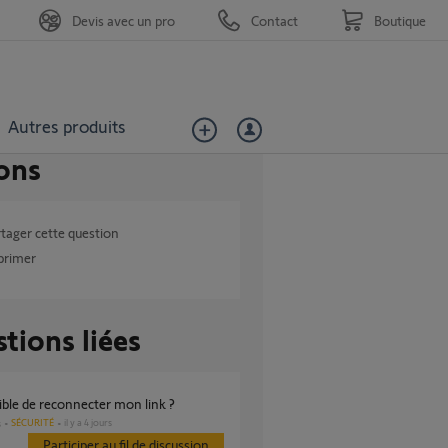
Devis avec un pro
Contact
Boutique
Autres produits
ons
tager cette question
primer
tions liées
ible de reconnecter mon link ?
SÉCURITÉ
il y a 4 jours
s
Participer au fil de discussion