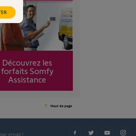
TER
Découvrez les
forfaits Somfy
Assistance
Haut de page
par email !