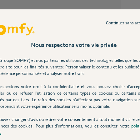
Imposs
31
répons
Continuer sans ac
ré-ins
8
réponse
Nous respectons votre vie privée
Link d
Partager cette question
7
réponse
Participer au fil de discussion
Groupe SOMFY) et nos partenaires utilisons des technologies telles que les 
re site pour les finalités suivantes: Personnaliser le contenu et les publicités
érience personnalisée et analyser notre trafic.
Impossible de connecter ma tahoma à 1 tp-
link de
espectons votre droit à la confidentialité et vous pouvez choisir d’accep
5
réponse
ler ou de refuser l'utilisation de certains types de cookies ou certains s
nent de faire des mises a jours sur leur
és par des tiers. Le refus des cookies n’affectera pas votre navigation sur 
cependant votre expérience utilisateur sera moins optimale.
 un Nom de réseau (SSID) différent.
ouvez changer d'avis ou retirer votre consentement à tout moment via le ce
Inter
ences des cookies. Pour plus d’informations, veuillez consulter notre
poli
s
.
 ans