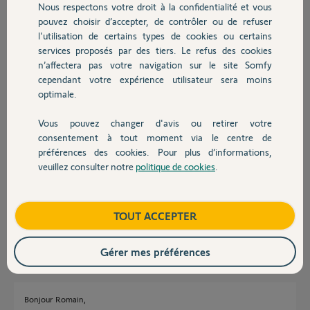
Nous respectons votre droit à la confidentialité et vous
Chauffage
je ne trouve pas l'interface et les boutons physique intuitifs
pouvez choisir d’accepter, de contrôler ou de refuser
Bref, la partie visiophone ne correspond pas à nos attentes.
l'utilisation de certains types de cookies ou certains
services proposés par des tiers. Le refus des cookies
Autres produits
Nous souhaiterions remplacer par un v500 ou v500 pro.
n’affectera pas votre navigation sur le site Somfy
Est ce possible de ne changer que la partie visiophone ?
cependant votre expérience utilisateur sera moins
Sinon quels changements cela requièrerait il ?
optimale.
Merci
Vous pouvez changer d'avis ou retirer votre
Devis avec un pro
Merci,
consentement à tout moment via le centre de
préférences des cookies. Pour plus d’informations,
veuillez consulter notre
politique de cookies
.
romain C.
Contact
il y a plus de 4 ans
Participer au fil de discussion
Boutique
TOUT ACCEPTER
Réponses
Gérer mes préférences
Bonjour Romain,