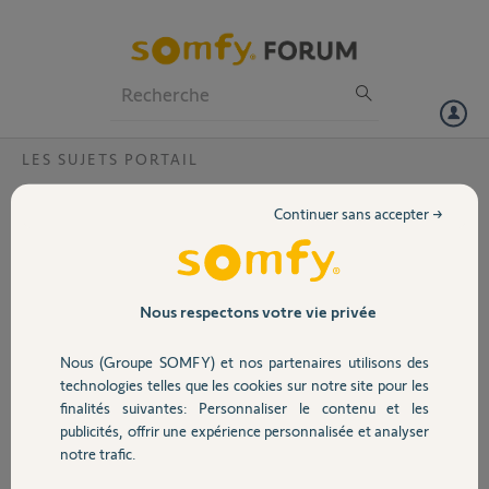
Particuliers
Professionnels
Forum
LES SUJETS PORTAIL
Volet
changement vsystem pro io
Continuer sans accepter →
Bonjour,
Portail
J'ai installé le system pro pour controler un portail et un portillon.
Il est couplé au système de camera et de digicode associé.
Garage
Nous respectons votre vie privée
L'installation fonctionne.
Nous (Groupe SOMFY) et nos partenaires utilisons des
Sécurité
Par contre, la partie visiophone est très problématique :
technologies telles que les cookies sur notre site pour les
finalités suivantes: Personnaliser le contenu et les
il faut 5 à 10 secondes pour avoir une image, quand on en a une.
publicités, offrir une expérience personnalisée et analyser
Domotique
le système s'arrête régulièrement alors que nous sommes en train
notre trafic.
denous en servir