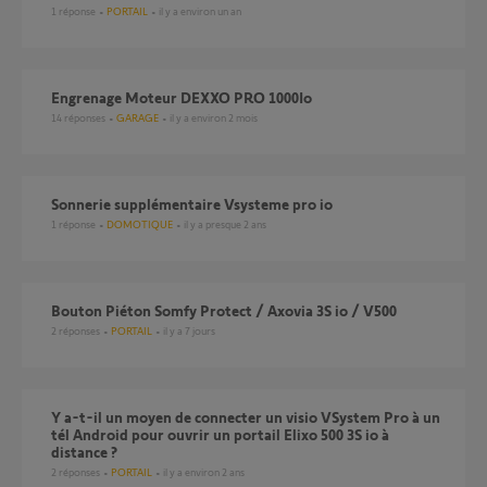
1
réponse
PORTAIL
il y a environ un an
Engrenage Moteur DEXXO PRO 1000Io
14
réponses
GARAGE
il y a environ 2 mois
Sonnerie supplémentaire Vsysteme pro io
1
réponse
DOMOTIQUE
il y a presque 2 ans
Bouton Piéton Somfy Protect / Axovia 3S io / V500
2
réponses
PORTAIL
il y a 7 jours
Y a-t-il un moyen de connecter un visio VSystem Pro à un
tél Android pour ouvrir un portail Elixo 500 3S io à
distance ?
2
réponses
PORTAIL
il y a environ 2 ans