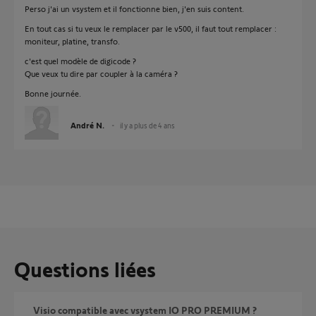
Perso j'ai un vsystem et il fonctionne bien, j'en suis content.
En tout cas si tu veux le remplacer par le v500, il faut tout remplacer :
moniteur, platine, transfo.
c'est quel modèle de digicode ?
Que veux tu dire par coupler à la caméra ?
Bonne journée.
André N.
il y a plus de 4 ans
Questions liées
Visio compatible avec vsystem IO PRO PREMIUM ?