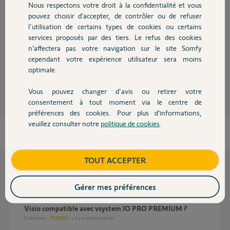
Réponses
Nous respectons votre droit à la confidentialité et vous
Chauffage
pouvez choisir d’accepter, de contrôler ou de refuser
l'utilisation de certains types de cookies ou certains
Non, mais vous pouvez ajouter un second moniteur.
services proposés par des tiers. Le refus des cookies
Autres produits
n’affectera pas votre navigation sur le site Somfy
Bonne journée à vous.
cependant votre expérience utilisateur sera moins
optimale.
Anonyme
il y a presque 2 ans
Vous pouvez changer d'avis ou retirer votre
Devis avec un pro
consentement à tout moment via le centre de
préférences des cookies. Pour plus d’informations,
veuillez consulter notre
politique de cookies
.
Contact
Boutique
TOUT ACCEPTER
Questions liées
Gérer mes préférences
Visio compatible avec vsystem IO PRO PREMIUM ?
1
réponse
PORTAIL
il y a environ un an