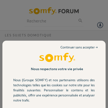
Particuliers
Professionnels
Forum
LES SUJETS DOMOTIQUE
Volet
Sonnerie supplémentaire Vsysteme pro io
Continuer sans accepter →
Bonjour,
Portail
Est-il possible connecter une sonnerie supplémentaire dans la cave
par exemple au visiophone Vsystème pro io
Merci,
Garage
Nous respectons votre vie privée
Klaus J.
Nous (Groupe SOMFY) et nos partenaires utilisons des
Sécurité
il y a presque 2 ans
technologies telles que les cookies sur notre site pour les
Participer au fil de discussion
finalités suivantes: Personnaliser le contenu et les
publicités, offrir une expérience personnalisée et analyser
Domotique
notre trafic.