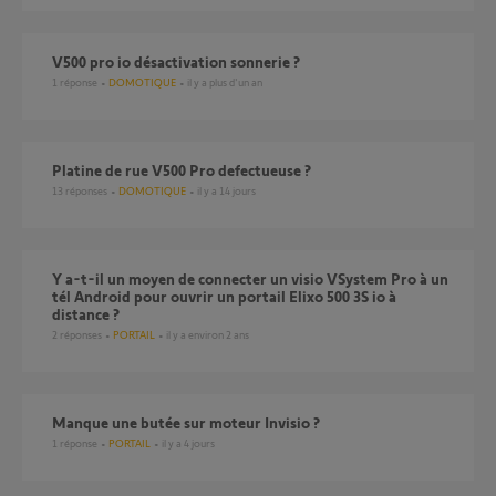
V500 pro io désactivation sonnerie ?
1
réponse
DOMOTIQUE
il y a plus d'un an
platine de rue V500 Pro defectueuse ?
13
réponses
DOMOTIQUE
il y a 14 jours
Y a-t-il un moyen de connecter un visio VSystem Pro à un
tél Android pour ouvrir un portail Elixo 500 3S io à
distance ?
2
réponses
PORTAIL
il y a environ 2 ans
Manque une butée sur moteur Invisio ?
1
réponse
PORTAIL
il y a 4 jours