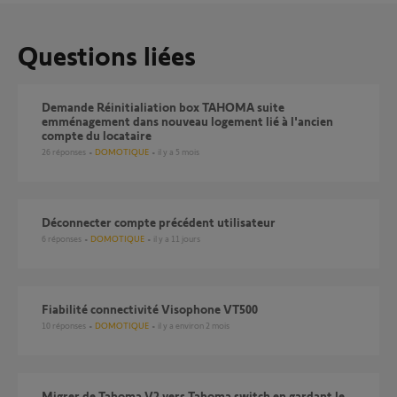
Questions liées
Demande Réinitialiation box TAHOMA suite
emménagement dans nouveau logement lié à l'ancien
compte du locataire
26
réponses
DOMOTIQUE
il y a 5 mois
Déconnecter compte précédent utilisateur
6
réponses
DOMOTIQUE
il y a 11 jours
Fiabilité connectivité Visophone VT500
10
réponses
DOMOTIQUE
il y a environ 2 mois
Migrer de Tahoma V2 vers Tahoma switch en gardant le