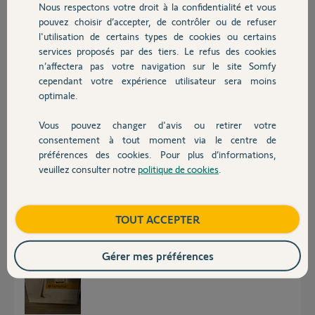
Participer au fil de discussion
Nous respectons votre droit à la confidentialité et vous
Chauffage
pouvez choisir d’accepter, de contrôler ou de refuser
l'utilisation de certains types de cookies ou certains
services proposés par des tiers. Le refus des cookies
Autres produits
Réponses
n’affectera pas votre navigation sur le site Somfy
cependant votre expérience utilisateur sera moins
optimale.
Bonsoir Dylan
C'est quoi une Vic Somfy ?
Vous pouvez changer d'avis ou retirer votre
Vous pouvez mettre une photo
Devis avec un pro
consentement à tout moment via le centre de
préférences des cookies. Pour plus d’informations,
JACKY M.
il y a plus de 4 ans
veuillez consulter notre
politique de cookies
.
Contact
Boutique
TOUT ACCEPTER
Voici la bête
Gérer mes préférences