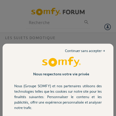
Particuliers
Professionnels
Forum
LES SUJETS DOMOTIQUE
Volet
Comment démarrer l’utilisation dans un
Continuer sans accepter →
nouveau logement ?
Portail
Bonjour,
Je viens d’emménager et il y’a une Vic somfy qui contrôle le chauffage
Garage
Nous respectons votre vie privée
je ne peux pas me créer de compte car on me dit que ma box est déjà
lié à un compte pouvez vous svp m’aider je ne peux pas mettre le
Nous (Groupe SOMFY) et nos partenaires utilisons des
chauffage à cause de ça
Sécurité
technologies telles que les cookies sur notre site pour les
Merci,
finalités suivantes: Personnaliser le contenu et les
publicités, offrir une expérience personnalisée et analyser
Domotique
Dylan G.
notre trafic.
il y a plus de 4 ans