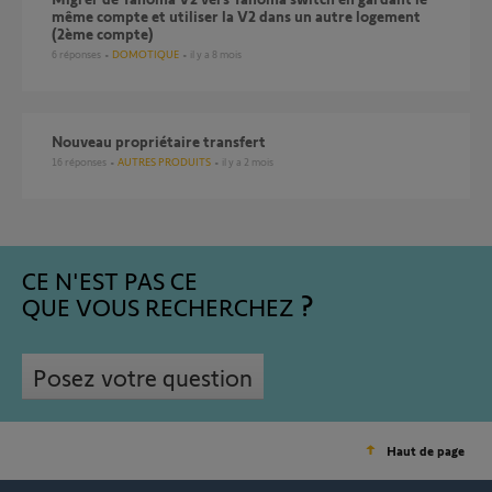
même compte et utiliser la V2 dans un autre logement
(2ème compte)
6
réponses
DOMOTIQUE
il y a 8 mois
Nouveau propriétaire transfert
16
réponses
AUTRES PRODUITS
il y a 2 mois
CE N'EST PAS CE
QUE VOUS RECHERCHEZ
Posez votre question
Haut de page