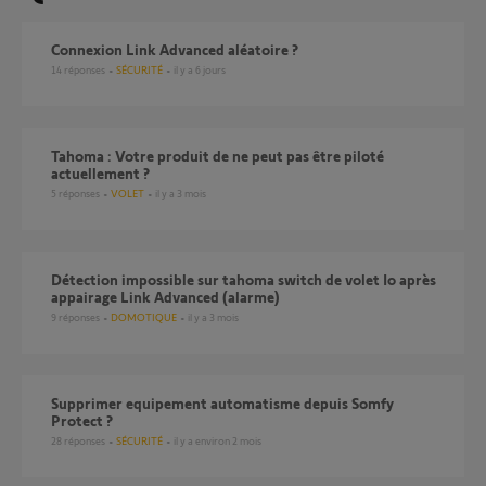
Connexion Link Advanced aléatoire ?
14
réponses
SÉCURITÉ
il y a 6 jours
Tahoma : Votre produit de ne peut pas être piloté
actuellement ?
5
réponses
VOLET
il y a 3 mois
Détection impossible sur tahoma switch de volet Io après
appairage Link Advanced (alarme)
9
réponses
DOMOTIQUE
il y a 3 mois
Supprimer equipement automatisme depuis Somfy
Protect ?
28
réponses
SÉCURITÉ
il y a environ 2 mois