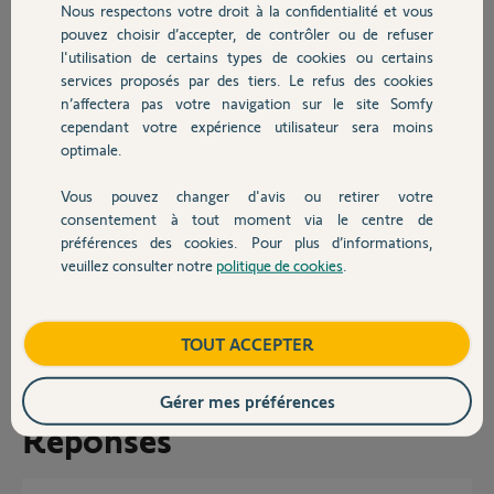
Nous respectons votre droit à la confidentialité et vous
Chauffage
Redémarrage Tahoma (débranchement,
pouvez choisir d’accepter, de contrôler ou de refuser
attente, rebranchement)
l'utilisation de certains types de cookies ou certains
services proposés par des tiers. Le refus des cookies
Autres produits
Redémarrage Link Advanced
n’affectera pas votre navigation sur le site Somfy
Redémarrage box (Freebox delta)
cependant votre expérience utilisateur sera moins
Suppression du Link Advanced dans l'appli tahoma, puis relink de
optimale.
Somfy Protect.
Vous pouvez changer d'avis ou retirer votre
Merci beaucoup
Devis avec un pro
consentement à tout moment via le centre de
préférences des cookies. Pour plus d’informations,
Raph
veuillez consulter notre
politique de cookies
.
Contact
Raph M.
il y a plus de 4 ans
Boutique
Participer au fil de discussion
TOUT ACCEPTER
Gérer mes préférences
Réponses