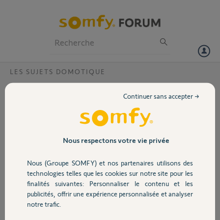
Particuliers
Professionnels
Forum
LES SUJETS DOMOTIQUE
Volet
Tahoma et Link Advanced - Votre produit
Continuer sans accepter →
ne peut pas être piloté actuellement
Portail
Bonjour,
J'ai reçu la mise a jour 1.8.1 de l'application
Garage
Nous respectons votre vie privée
Tahoma, qui a d'ailleurs eu du mal à s'appliquer,
et j'ai du redémarrer plusieurs fois la box
Nous (Groupe SOMFY) et nos partenaires utilisons des
tahoma pour récupérer l'accès.
Sécurité
technologies telles que les cookies sur notre site pour les
Et depuis, j'ai une erreur sur l'icône du Link
finalités suivantes: Personnaliser le contenu et les
Advanced, qui m'indique : Votre produit ne peut
publicités, offrir une expérience personnalisée et analyser
pas être piloté actuellement.
Domotique
notre trafic.
Ce que j'ai fait :