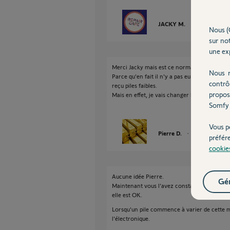
JACKY M.
il y a plus de 4
Nous (
sur not
une exp
Merci Jacky mais est ce normal que l'alarme 
Nous r
Parce qu'en fait il n'y a pas eu d'intrusion. D
contrô
reçu piles faibles.
propos
Mais en effet, je vais changer les piles de to
Somfy 
Vous p
Pierre D.
il y a plus de 4 a
préfér
cookie
Aucune idée Pierre.
Gér
Maintenant vous l'avez constaté de vous mêm
elle est OK.
Lorsqu'un pile commence à varier de cette m
l'électronique.