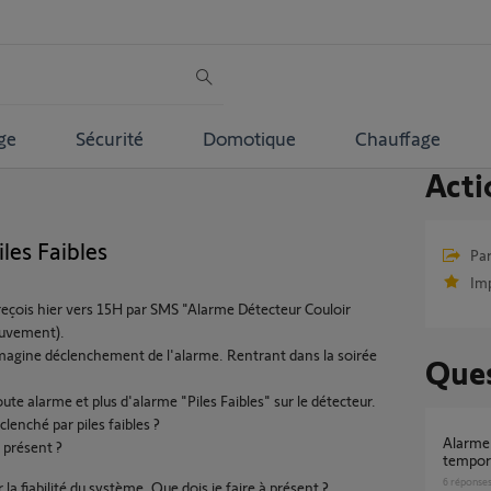
ge
Sécurité
Domotique
Chauffage
Acti
les Faibles
Par
Im
reçois hier vers 15H par SMS "Alarme Détecteur Couloir
ouvement).
'imagine déclenchement de l'alarme. Rentrant dans la soirée
Ques
oute alarme et plus d'alarme "Piles Faibles" sur le détecteur.
clenché par piles faibles ?
alarme protexiom, déclenchement
à présent ?
tempori
6
réponse
a fiabilité du système. Que dois je faire à présent ?