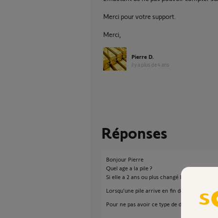
Merci pour votre support.
Merci,
Pierre D.
il y a plus de 4 ans
Réponses
Bonjour Pierre
Quel age a la pile ?
Si elle a 2 ans ou plus changé là.
Lorsqu'une pile arrive en fin de vie, elle va
Pour ne pas avoir ce type de dysfonctionnem