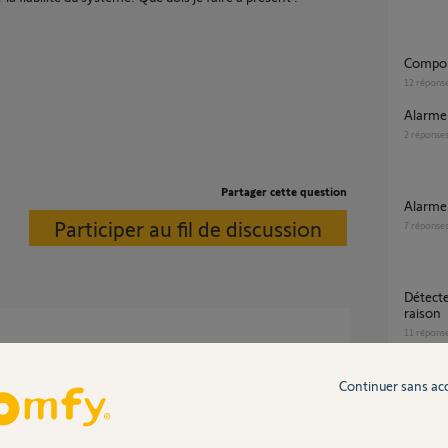
Compo
12
répons
Alarm
2
réponse
Partager cette question
Alarm
Participer au fil de discussion
7
réponse
Détecteur mouvement se déclenche sans
raison
11
répons
Continuer sans ac
rie énormément.
ent changer vos piles tous les deux ans.