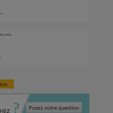
 ans
ée à vous.
ns
sion
Posez votre question
CHEZ