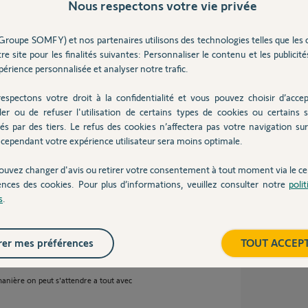
Nous respectons votre vie privée
Inter
 ans
Groupe SOMFY) et nos partenaires utilisons des technologies telles que les 
re site pour les finalités suivantes: Personnaliser le contenu et les publicités
érience personnalisée et analyser notre trafic.
déclenche sur un défaut de piles ?
espectons votre droit à la confidentialité et vous pouvez choisir d’accep
e plus j'ai eu l'alarme une heure après avoir
ler ou de refuser l'utilisation de certains types de cookies ou certains s
és par des tiers. Le refus des cookies n’affectera pas votre navigation sur 
utes façons.
cependant votre expérience utilisateur sera moins optimale.
ouvez changer d'avis ou retirer votre consentement à tout moment via le ce
ns
ences des cookies. Pour plus d’informations, veuillez consulter notre
poli
s
.
er mes préférences
TOUT ACCEP
e; La pile est indiquée comme faible et après
anière on peut s'attendre a tout avec