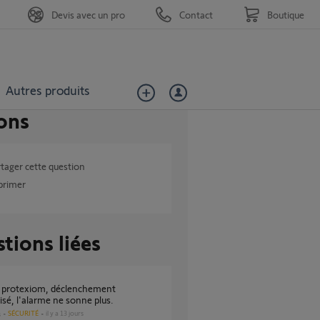
Devis avec un pro
Contact
Boutique
Autres produits
ons
tager cette question
primer
tions liées
sé, l'alarme ne sonne plus.
SÉCURITÉ
il y a 13 jours
s