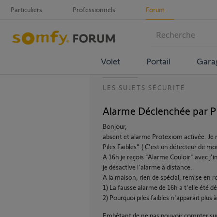
Particuliers
Professionnels
Forum
Volet
Portail
Gara
LES SUJETS SÉCURITÉ
Alarme Déclenchée par Pi
Bonjour,
absent et alarme Protexiom activée. Je 
Piles Faibles".( C'est un détecteur de m
A 16h je reçois "Alarme Couloir" avec j
je désactive l'alarme à distance.
A la maison, rien de spécial, remise en r
1) La fausse alarme de 16h a t'elle été dé
2) Pourquoi piles faibles n'apparait plus 
Embêtant de ne pas pouvoir compter sur l