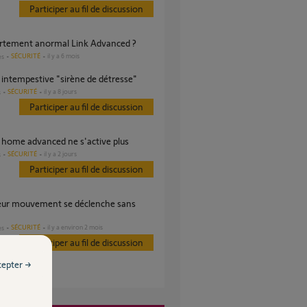
Participer au fil de discussion
rtement anormal Link Advanced ?
SÉCURITÉ
il y a 6 mois
es
e intempestive "sirène de détresse"
SÉCURITÉ
il y a 8 jours
s
Participer au fil de discussion
e home advanced ne s'active plus
SÉCURITÉ
il y a 2 jours
s
Participer au fil de discussion
SÉCURITÉ
il y a environ 2 mois
es
Participer au fil de discussion
cepter →