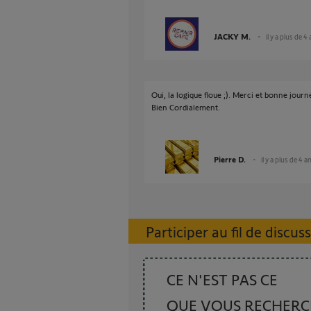
JACKY M.
il y a plus de 4
Oui, la logique floue ;). Merci et bonne journ
Bien Cordialement.
Pierre D.
il y a plus de 4 a
Participer au fil de discus
CE N'EST PAS CE
QUE VOUS RECHER