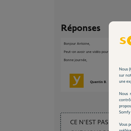
Réponses
Bonjour Antoine,
Peut-on avoir une vidéo pour comprendre ce 
Bonne journée,
Nous (
sur not
une exp
Quentin B.
il y a plus de 
Nous r
contrô
propos
Somfy 
CE N'EST PAS CE
Vous p
préfér