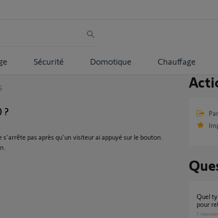
ge
Sécurité
Domotique
Chauffage
Acti
S
 ?
Par
Im
'arrête pas après qu'un visiteur ai appuyé sur le bouton.
on.
Ques
Quel type de cable 2x0.75mm2 et classement
pour re
7
réponse