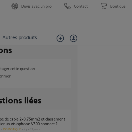
Devis avec un pro
Contact
Boutique
Autres produits
ons
tager cette question
primer
tions liées
lier un visiophone V500 connect ?
DOMOTIQUE
il y a 23 jours
s