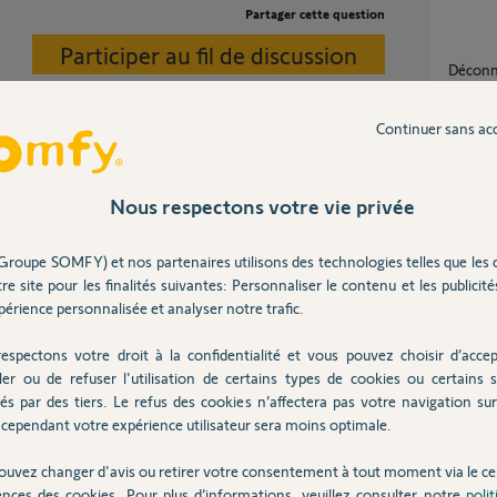
Partager cette question
Participer au fil de discussion
Déconnection visiophone SOMFY V500
Connec
9
réponse
Continuer sans ac
Visiophone Somfy V500 + base io : plus de
qu'il se passe ?
Nous respectons votre vie privée
vignett
42
répons
Groupe SOMFY) et nos partenaires utilisons des technologies telles que les 
Visio
re site pour les finalités suivantes: Personnaliser le contenu et les publicités
1
réponse
érience personnalisée et analyser notre trafic.
4 ans
espectons votre droit à la confidentialité et vous pouvez choisir d’accep
Échec connexion visiophone V500 pro io
ler ou de refuser l'utilisation de certains types de cookies ou certains s
connec
és par des tiers. Le refus des cookies n’affectera pas votre navigation sur 
3
réponse
cependant votre expérience utilisateur sera moins optimale.
ouvez changer d'avis ou retirer votre consentement à tout moment via le ce
Posez votre question
ences des cookies. Pour plus d’informations, veuillez consulter notre
poli