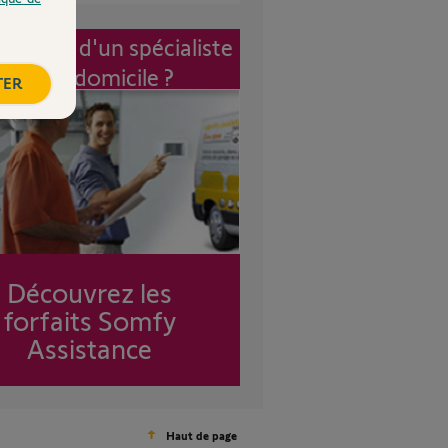
vention d'un spécialiste
à mon domicile ?
TER
Découvrez les
forfaits Somfy
Assistance
Haut de page