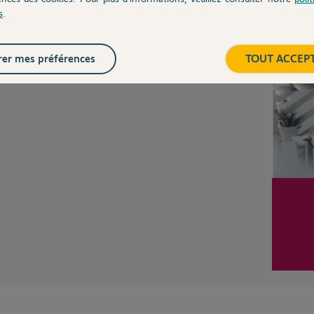
CHEZ
s
.
Inter
er mes préférences
TOUT ACCEP