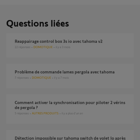
Questions liées
Reappairage control box 3s io avec tahoma v2
22
réponses
DOMOTIQUE
il y a 3 mois
Problème de commande lames pergola avec tahoma
7
réponses
DOMOTIQUE
il y a 7 mois
Comment activer la synchronisation pour piloter 2 vérins
de pergola ?
5
réponses
AUTRES PRODUITS
il y a plus d'un an
Détection impossible sur tahoma switch de volet Io après