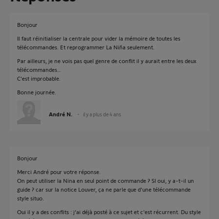
Bonjour
Il faut réinitialiser la centrale pour vider la mémoire de toutes les
télécommandes. Et reprogrammer La Niña seulement.
Par ailleurs, je ne vois pas quel genre de conflit il y aurait entre les deux
télécommandes…
C’est improbable.
Bonne journée.
André N.
il y a plus de 4 ans
Bonjour
Merci André pour votre réponse.
On peut utiliser la Nina en seul point de commande ? SI oui, y a-t-il un
guide ? car sur la notice Louver, ça ne parle que d'une télécommande
style situo.
Oui il y a des conflits : j'ai déjà posté à ce sujet et c'est récurrent. Du style