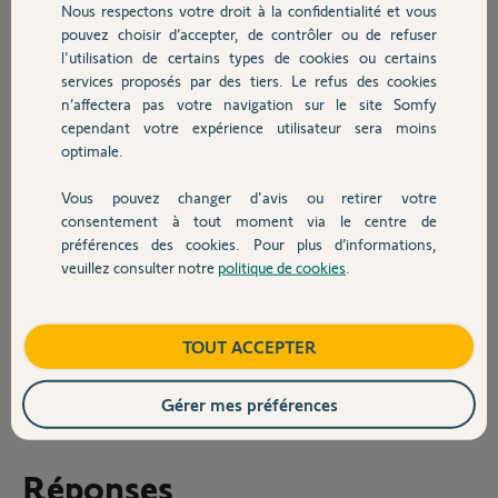
Nous respectons votre droit à la confidentialité et vous
Chauffage
pouvez choisir d’accepter, de contrôler ou de refuser
Je veux donc pouvoir tout reparamétrer correctement sans utiliser la
l'utilisation de certains types de cookies ou certains
Situo comme point de commande, mais en utilisant la Nina comme
point de commande.
services proposés par des tiers. Le refus des cookies
Autres produits
En refaisant le process complet, la Louver n'a reconnu que mes
n’affectera pas votre navigation sur le site Somfy
volets roulants Somfy...
cependant votre expérience utilisateur sera moins
Bref, on tourne en rond, installateur compris.
optimale.
Aussi ma question est : comment tout réinitialiser entre Louver et
Vous pouvez changer d'avis ou retirer votre
Nina svp ?
Devis avec un pro
consentement à tout moment via le centre de
préférences des cookies. Pour plus d’informations,
Et ne faut-il pas obligatoirement passer par le Set&Go io Somfy ?
veuillez consulter notre
politique de cookies
.
Contact
Merci par avance pour votre aide plus que précieuse
Francois
Boutique
TOUT ACCEPTER
il y a plus de 4 ans
Participer au fil de discussion
Gérer mes préférences
Réponses