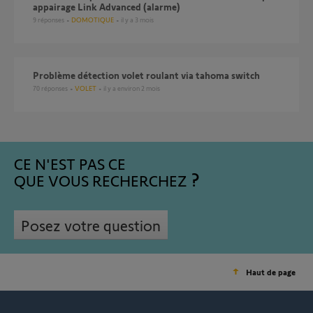
appairage Link Advanced (alarme)
9
réponses
DOMOTIQUE
il y a 3 mois
Problème détection volet roulant via tahoma switch
70
réponses
VOLET
il y a environ 2 mois
CE N'EST PAS CE
QUE VOUS RECHERCHEZ
Posez votre question
Haut de page