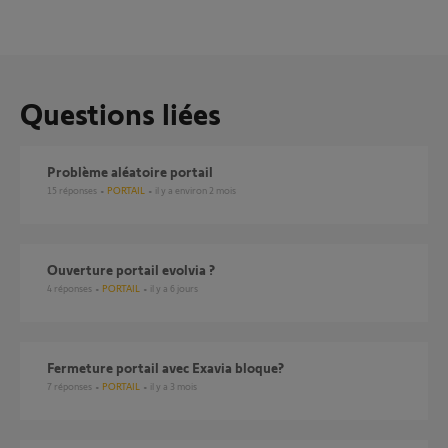
Questions liées
Problème aléatoire portail
15
réponses
PORTAIL
il y a environ 2 mois
ouverture portail evolvia ?
4
réponses
PORTAIL
il y a 6 jours
fermeture portail avec Exavia bloque?
7
réponses
PORTAIL
il y a 3 mois