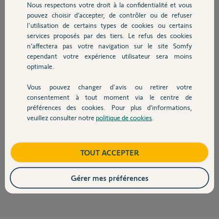
Nous respectons votre droit à la confidentialité et vous
Stéphane B.
Chauffage
pouvez choisir d’accepter, de contrôler ou de refuser
il y a plus de 4 ans
l'utilisation de certains types de cookies ou certains
Participer au fil de discussion
services proposés par des tiers. Le refus des cookies
Autres produits
n’affectera pas votre navigation sur le site Somfy
cependant votre expérience utilisateur sera moins
Réponses
optimale.
Vous pouvez changer d'avis ou retirer votre
Devis avec un pro
consentement à tout moment via le centre de
Bonjour,
préférences des cookies. Pour plus d’informations,
Le voyant On/Off qui clignote indique un boitier défectueux.
veuillez consulter notre
politique de cookies
.
Vous pouvez le faire réparer pour vous permettre de conserver vos
Contact
équipements acutuels, telles cellules, etc...
Voyez avec Richy
https://forum.somfy.fr/users/6899912
Boutique
TOUT ACCEPTER
CdL
Anonyme
il y a plus de 4 ans
Gérer mes préférences