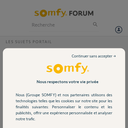
Particuliers
Professionnels
Forum
LES SUJETS PORTAIL
Volet
Portail se bloque aléatoirement à
Continuer sans accepter →
l'ouverture et fermeture
Portail
Bonjour,
Depuis peu mon portail SGA 6000 s'arrête en cours d'ouverture ou de
Garage
Nous respectons votre vie privée
fermeture. Tout se coupe (éclairage, feu clignotant) et le voyant
on/off clignote , le voyant auto resté allumé fixe. Il faut insister
Nous (Groupe SOMFY) et nos partenaires utilisons des
plusieurs fois pour une ouverture ou fermeture totale
Sécurité
technologies telles que les cookies sur notre site pour les
finalités suivantes: Personnaliser le contenu et les
Merci pour vos conseils
publicités, offrir une expérience personnalisée et analyser
Domotique
Merci,
notre trafic.