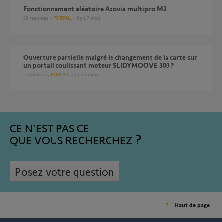
fonctionnement aléatoire Axovia multipro M2
26
réponses
PORTAIL
il y a 7 mois
Ouverture partielle malgré le changement de la carte sur
un portail coulissant moteur SLIDYMOOVE 300 ?
5
réponses
PORTAIL
il y a 3 mois
CE N'EST PAS CE
QUE VOUS RECHERCHEZ
Posez votre question
Haut de page