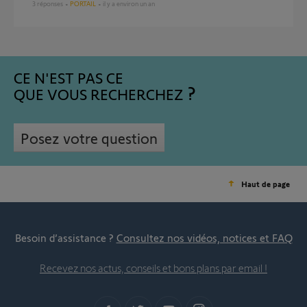
3
réponses
PORTAIL
il y a environ un an
CE N'EST PAS CE
QUE VOUS RECHERCHEZ
Posez votre question
Haut de page
Besoin d’assistance ?
Consultez nos vidéos, notices et FAQ
Recevez nos actus, conseils et bons plans par email !