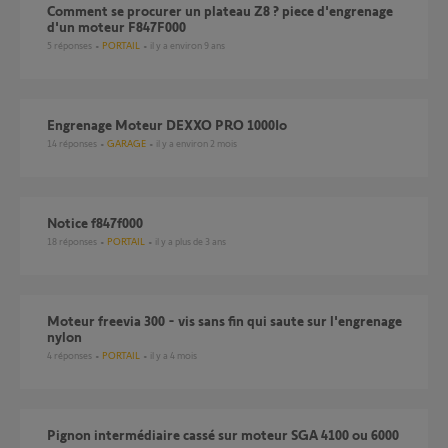
comment se procurer un plateau Z8 ? piece d'engrenage
d'un moteur F847F000
5
réponses
PORTAIL
il y a environ 9 ans
Engrenage Moteur DEXXO PRO 1000Io
14
réponses
GARAGE
il y a environ 2 mois
notice f847f000
18
réponses
PORTAIL
il y a plus de 3 ans
Moteur freevia 300 - vis sans fin qui saute sur l'engrenage
nylon
4
réponses
PORTAIL
il y a 4 mois
Pignon intermédiaire cassé sur moteur SGA 4100 ou 6000