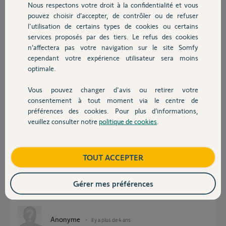
Nous respectons votre droit à la confidentialité et vous
Chauffage
pouvez choisir d’accepter, de contrôler ou de refuser
Kamal K.
l'utilisation de certains types de cookies ou certains
il y a plus de 4 ans
services proposés par des tiers. Le refus des cookies
Autres produits
Participer au fil de discussion
n’affectera pas votre navigation sur le site Somfy
cependant votre expérience utilisateur sera moins
optimale.
Réponses
Vous pouvez changer d'avis ou retirer votre
Devis avec un pro
consentement à tout moment via le centre de
préférences des cookies. Pour plus d’informations,
Bonjour,
veuillez consulter notre
politique de cookies
.
Contact
"pouvez-vous m'en faire parvenir".....? Comme vous y allez !!!
Le SAV n'offre pas systématiquement cette pièce !
Boutique
TOUT ACCEPTER
Il faudra déja poser ici une photo du Z8 cassé !
Un Yellow's donnera la suite qu'il voudra bien et en fonction de la dispo
Gérer mes préférences
de c e pignon.
CdL
Anonyme
il y a plus de 4 ans