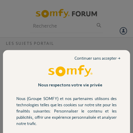
Particuliers
Professionnels
Forum
LES SUJETS PORTAIL
Volet
Engrenage Z8 cassé sur moteur F847F000
Continuer sans accepter →
Bonjour
Portail
Une porte refusant de s'ouvrir j'ai
démonté le moteur et j'ai trouvé
l'engrenage Z8 cassé pouvez vous
Garage
Nous respectons votre vie privée
m'en faire parvenir.
Merci d'avance
Nous (Groupe SOMFY) et nos partenaires utilisons des
Sécurité
technologies telles que les cookies sur notre site pour les
finalités suivantes: Personnaliser le contenu et les
publicités, offrir une expérience personnalisée et analyser
Domotique
notre trafic.