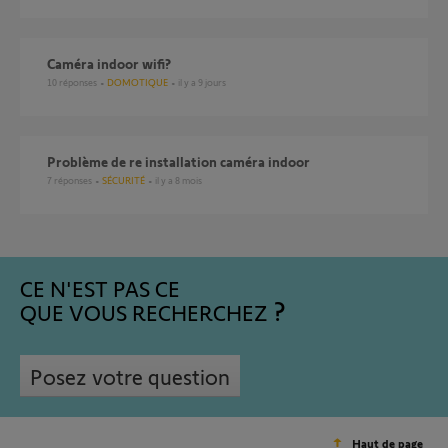
Caméra indoor wifi?
10
réponses
DOMOTIQUE
il y a 9 jours
Problème de re installation caméra indoor
7
réponses
SÉCURITÉ
il y a 8 mois
CE N'EST PAS CE
QUE VOUS RECHERCHEZ
Posez votre question
Haut de page