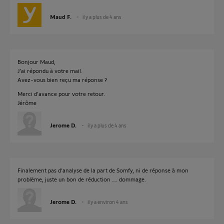
Maud F.
il y a plus de 4 ans
Bonjour Maud,
J’ai répondu à votre mail.
Avez-vous bien reçu ma réponse ?
Merci d’avance pour votre retour.
Jérôme
Jerome D.
il y a plus de 4 ans
Finalement pas d’analyse de la part de Somfy, ni de réponse à mon
problème, juste un bon de réduction …. dommage.
Jerome D.
il y a environ 4 ans