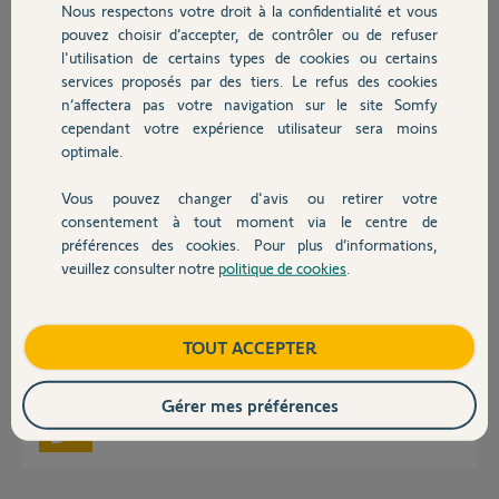
Nous respectons votre droit à la confidentialité et vous
Chauffage
Merci,
pouvez choisir d’accepter, de contrôler ou de refuser
l'utilisation de certains types de cookies ou certains
services proposés par des tiers. Le refus des cookies
Autres produits
Jerome D.
n’affectera pas votre navigation sur le site Somfy
il y a plus de 4 ans
cependant votre expérience utilisateur sera moins
Participer au fil de discussion
optimale.
Vous pouvez changer d'avis ou retirer votre
Devis avec un pro
Réponses
consentement à tout moment via le centre de
préférences des cookies. Pour plus d’informations,
veuillez consulter notre
politique de cookies
.
Contact
Bonjour Jérôme,
Est-il possible de nous faire parvenir d'une capture écran de l'effet de
Boutique
TOUT ACCEPTER
condensation ainsi une photo vu de face de votre caméra ?
Bonne journée,
Gérer mes préférences
Maud F.
il y a plus de 4 ans