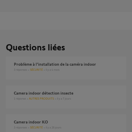
Questions liées
Problème à l'installation de la caméra indoor
3
réponses
SÉCURITÉ
il y a 4 mois
camera indoor détection insecte
1
réponse
AUTRES PRODUITS
il y a 7 jours
Camera indoor KO
3
réponses
SÉCURITÉ
il y a 26 jours