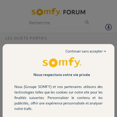
Particuliers
Professionnels
Forum
LES SUJETS PORTAIL
Volet
Pignons plastiques Passeo série 600.
Continuer sans accepter →
Bonjour,
Portail
Comment se fait il qu’un établissement comme Somfy ne propose
pas ces pignons en plastique ? Je pourrai changer le moteur mais pour
arriver au même résultat plus tard, est ce bien sérieux?S’il faut
Garage
Nous respectons votre vie privée
changer tout un système pour trois pignons ,c'est un peu abuser.
Si je dois tout changer je sais déjà qu'elle marque éviter.
Nous (Groupe SOMFY) et nos partenaires utilisons des
Sécurité
technologies telles que les cookies sur notre site pour les
Merci,
finalités suivantes: Personnaliser le contenu et les
publicités, offrir une expérience personnalisée et analyser
Domotique
louis W.
notre trafic.
il y a plus de 4 ans