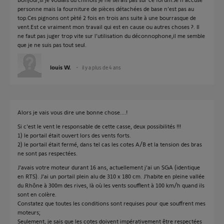
personne mais la fourniture de pièces détachées de base n’est pas au
top.Ces pignons ont pèté 2 fois en trois ans suite à une bourrasque de
vent.Est ce vraiment mon travail qui est en cause ou autres choses ?. Il
ne faut pas juger trop vite sur l’utilisation du déconnophone,il me semble
que je ne suis pas tout seul.
louis W.
il y a plus de 4 ans
Alors je vais vous dire une bonne chose....!
Si c'est le vent le responsable de cette casse, deux possibilités !!!
1) le portail était ouvert lors des vents forts.
2) le portail était fermé, dans tel cas les cotes A/B et la tension des bras
ne sont pas respectées.
J'avais votre moteur durant 16 ans, actuellement j'ai un SGA (identique
en RTS). J'ai un portail plein alu de 310 x 180 cm. J'habite en pleine vallée
du Rhône à 300m des rives, là où les vents soufflent à 100 km/h quand ils
sont en colère.
Constatez que toutes les conditions sont requises pour que souffrent mes
moteurs;
Seulement, je sais que les cotes doivent impérativement être respectées