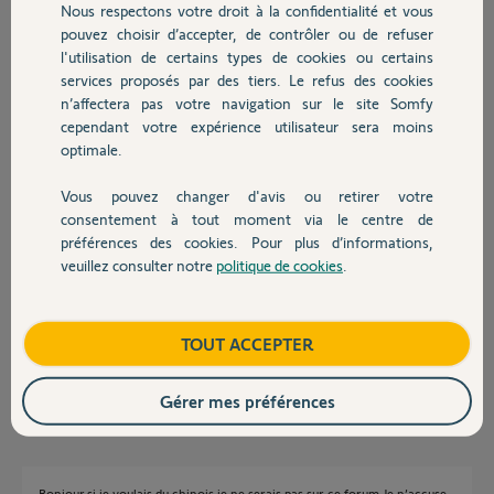
Participer au fil de discussion
Nous respectons votre droit à la confidentialité et vous
Chauffage
pouvez choisir d’accepter, de contrôler ou de refuser
l'utilisation de certains types de cookies ou certains
services proposés par des tiers. Le refus des cookies
Autres produits
Réponses
n’affectera pas votre navigation sur le site Somfy
cependant votre expérience utilisateur sera moins
optimale.
https://forum.somfy.fr/questions/2926550-existe-pignons-acier-
aluminium-remplacent-pignons-blancs-puis-trouver
Vous pouvez changer d'avis ou retirer votre
Devis avec un pro
Evitez les doublons !
consentement à tout moment via le centre de
préférences des cookies. Pour plus d’informations,
prenez du chinois, nous on s'en fout !
veuillez consulter notre
politique de cookies
.
Si ces pignons ont cassé c'est qu'il y a une très bonne raison ! n'accusez
Contact
pas Somfy ! Contrôlez plutôt votre travail !
Et dites-nous donc si ailleurs ils proposent des pignons au détail....????
Boutique
TOUT ACCEPTER
Franchement, faut arrêter le déconnophone.
Anonyme
il y a plus de 4 ans
Gérer mes préférences
Bonjour,si je voulais du chinois je ne serais pas sur ce forum.Je n’accuse