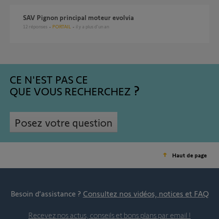
SAV Pignon principal moteur evolvia
12
réponses
PORTAIL
il y a plus d'un an
CE N'EST PAS CE
QUE VOUS RECHERCHEZ
Posez votre question
Haut de page
Besoin d’assistance ?
Consultez nos vidéos, notices et FAQ
Recevez nos actus, conseils et bons plans par email !