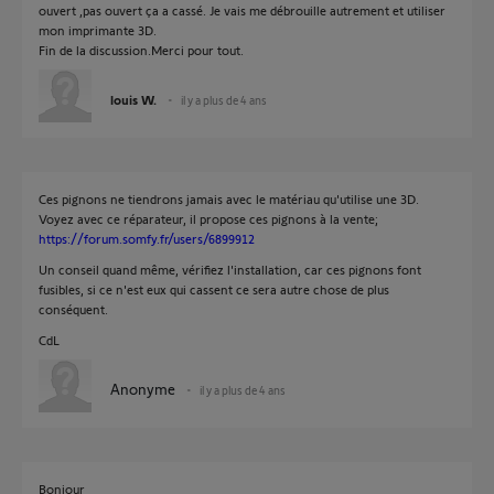
ouvert ,pas ouvert ça a cassé. Je vais me débrouille autrement et utiliser
mon imprimante 3D.
Fin de la discussion.Merci pour tout.
louis W.
il y a plus de 4 ans
Ces pignons ne tiendrons jamais avec le matériau qu'utilise une 3D.
Voyez avec ce réparateur, il propose ces pignons à la vente;
https://forum.somfy.fr/users/6899912
Un conseil quand même, vérifiez l'installation, car ces pignons font
fusibles, si ce n'est eux qui cassent ce sera autre chose de plus
conséquent.
CdL
Anonyme
il y a plus de 4 ans
Bonjour