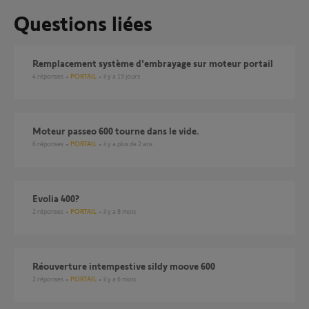
Questions liées
Remplacement système d'embrayage sur moteur portail
4
réponses
PORTAIL
il y a 19 jours
Moteur passeo 600 tourne dans le vide.
6
réponses
PORTAIL
il y a plus de 2 ans
evolia 400?
2
réponses
PORTAIL
il y a 8 mois
Réouverture intempestive sildy moove 600
2
réponses
PORTAIL
il y a 6 mois