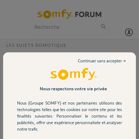
Particuliers
Professionnels
Forum
LES SUJETS DOMOTIQUE
Volet
Domotiser coffret piscine
Continuer sans accepter →
Bonjour,
Portail
Je dispose d'un coffret électrique qui alimente
ma piscine. Il est composé d'un interrupteur
Garage
Nous respectons votre vie privée
pour l'éclairage on/off et un interrupteur pour
le coffret manu/off/auto. Je souhaite
Nous (Groupe SOMFY) et nos partenaires utilisons des
domotiser ces 2 fonctions et je possède pour
Sécurité
technologies telles que les cookies sur notre site pour les
cela 2 izymo on/off. Cependant j'ai des
finalités suivantes: Personnaliser le contenu et les
connaissances de base en électricité et il m'est
publicités, offrir une expérience personnalisée et analyser
difficile de comprendre comment cabler les
Domotique
notre trafic.
izymo.