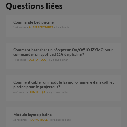
Questions liées
Commande Led piscine
2
réponses
AUTRES PRODUITS
il y a 3 mois
Comment brancher un récepteur On/Off IO IZYMO pour
commander un spot Led 12V de piscine ?
4
réponses
DOMOTIQUE
il y a plus d'un an
Comment câbler un module Izymo Io lumière dans coffret
piscine pour le projecteur?
4
réponses
DOMOTIQUE
il y a environ 3 ans
Module Izymo piscine
25
réponses
DOMOTIQUE
il y a plus de 2 ans