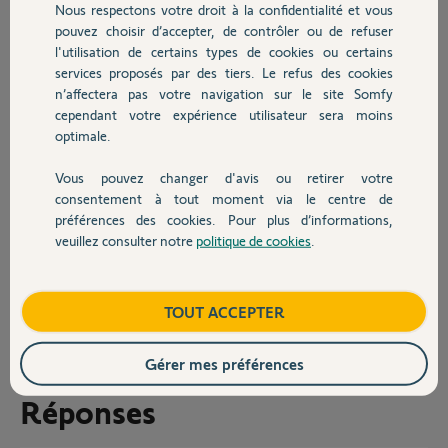
Est-ce que quelqu'un pourrait m'aider à
Nous respectons votre droit à la confidentialité et vous
Chauffage
connecter les izymo s'il vous plaît?
pouvez choisir d’accepter, de contrôler ou de refuser
l'utilisation de certains types de cookies ou certains
Merci,
services proposés par des tiers. Le refus des cookies
Autres produits
n’affectera pas votre navigation sur le site Somfy
cependant votre expérience utilisateur sera moins
optimale.
Vous pouvez changer d'avis ou retirer votre
Devis avec un pro
consentement à tout moment via le centre de
préférences des cookies. Pour plus d’informations,
veuillez consulter notre
politique de cookies
.
Contact
Valentin M.
il y a plus de 4 ans
Boutique
TOUT ACCEPTER
Participer au fil de discussion
Gérer mes préférences
Réponses