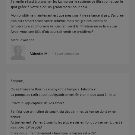
J'ai enfin réussi à brancher les izymo sur le système de filtration et sur le
spot grâce à votre aide. un grand merci pour cela.
Mon problème maintenant est que mes smart ne se lancent pas. J'ai créé
plusieurs smart selon votre schéma mais malgré des icones de
température et d'horaire valides (en vert) la filtration ne se lance pas.
Avez-vous une idée d'où pourrait venir ce problème?
Merci d'avance
Valentin M.
il y a environ 4 ans
Bonjour,
Où se trouve le thermis envoyant la tempé à Tahoma ?
La pompe au coffret doit obligatoirement être en mode auto à l'inter.
Posez ici qqs capture de vos smart.
J'ai fabriqué un listing de smart via des gammes de tempé dont ex en
fichier.
Actuellement, j'ai les 2 smarts les plus élevés en fonctionnement, c'est à
dire; >24-28° et >28°.
Chez nous il fait tellement chaud que le bassin est à 29°.