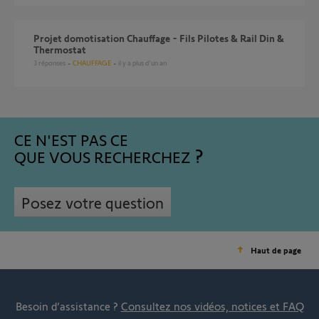
Projet domotisation Chauffage - Fils Pilotes & Rail Din &
Thermostat
3
réponses
CHAUFFAGE
il y a plus d'un an
CE N'EST PAS CE
QUE VOUS RECHERCHEZ
Posez votre question
Haut de page
Besoin d’assistance ?
Consultez nos vidéos, notices et FAQ