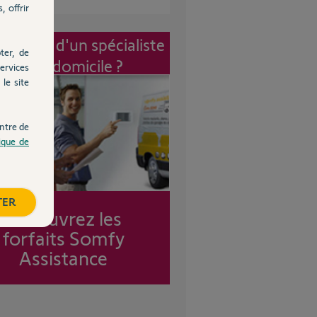
, offrir
vention d'un spécialiste
ter, de
à mon domicile ?
ervices
le site
ntre de
tique de
TER
Découvrez les
forfaits Somfy
Assistance