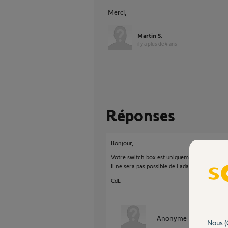
Merci,
Martin S.
il y a plus de 4 ans
Réponses
Bonjour,
Votre switch box est uniquement adaptée aux
Il ne sera pas possible de l'adapter à un autre
CdL
Anonyme
il y a plus de 
Nous (