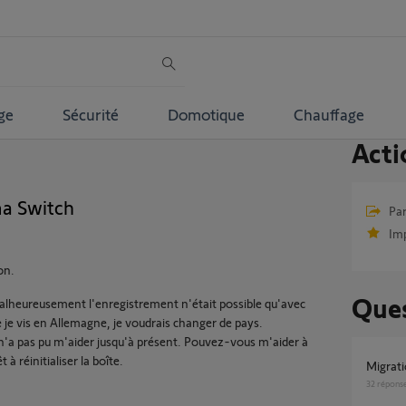
ge
Sécurité
Domotique
Chauffage
Acti
a Switch
Par
Im
on.
Ques
lheureusement l'enregistrement n'était possible qu'avec
je vis en Allemagne, je voudrais changer de pays.
'a pas pu m'aider jusqu'à présent. Pouvez-vous m'aider à
à réinitialiser la boîte.
Migra
32
répons