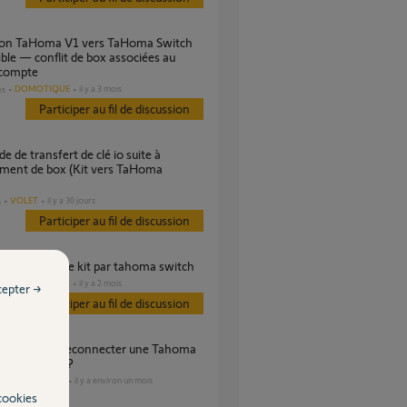
ble — conflit de box associées au
compte
DOMOTIQUE
il y a 3 mois
es
Participer au fil de discussion
ment de box (Kit vers TaHoma
VOLET
il y a 30 jours
s
Participer au fil de discussion
r connectivite kit par tahoma switch
DOMOTIQUE
il y a 2 mois
es
cepter →
Participer au fil de discussion
 déconnectée?
DOMOTIQUE
il y a environ un mois
s
cookies