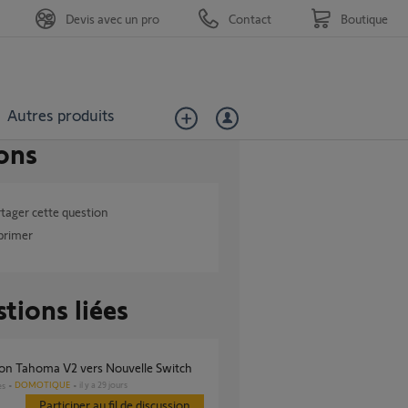
Devis avec un pro
Contact
Boutique
Autres produits
ons
tager cette question
primer
tions liées
tion Tahoma V2 vers Nouvelle Switch
DOMOTIQUE
il y a 29 jours
es
Participer au fil de discussion