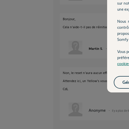
sur not
une exp
Bonjour,
Nous r
Cela n'aide-t-il pas de réinitialiser complète
contrô
propos
Somfy 
Martin S.
il y a plus de 4 
Vous p
préfér
cookie
Non, le reset n'aura aucun effet.
Attendez ici, un Yellow's vous apportera un
Gér
CdL
Anonyme
il y a plus de 