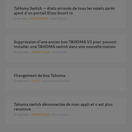
TaHoma Switch – états erronés de tous les volets après
ajout d’un portail Elixo Smart io
4
réponses
DOMOTIQUE
il y a 20 jours
Suppression d'une ancien box TAHOMA V2 pour pouvoir
installer une TAHOMA switch dans une nouvelle maison
48
réponses
DOMOTIQUE
il y a 3 mois
Changement de box Tahoma.
13
réponses
VOLET
il y a environ un mois
Tahoma switch déconnectée de mon appli et n est plus
reconnue
21
réponses
DOMOTIQUE
il y a 23 jours