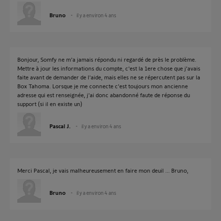
Bruno
il y a environ 4 ans
Bonjour, Somfy ne m'a jamais répondu ni regardé de près le problème.
Mettre à jour les informations du compte, c'est la 1ere chose que j'avais
faite avant de demander de l'aide, mais elles ne se répercutent pas sur la
Box Tahoma. Lorsque je me connecte c'est toujours mon ancienne
adresse qui est renseignée, j'ai donc abandonné faute de réponse du
support (si il en existe un)
Pascal J.
il y a environ 4 ans
Merci Pascal, je vais malheureusement en faire mon deuil ... Bruno,
Bruno
il y a environ 4 ans