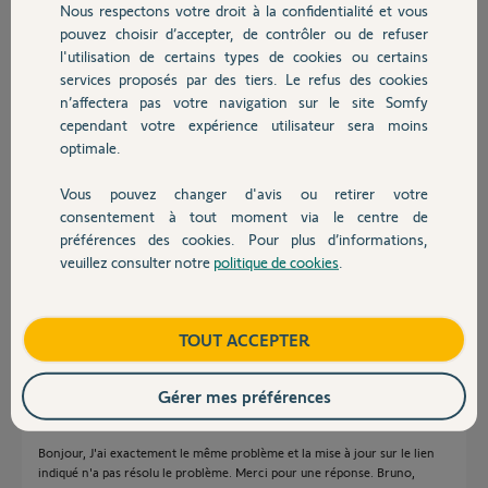
Nous respectons votre droit à la confidentialité et vous
Chauffage
pouvez choisir d’accepter, de contrôler ou de refuser
Pascal J.
l'utilisation de certains types de cookies ou certains
il y a environ 4 ans
services proposés par des tiers. Le refus des cookies
Autres produits
Participer au fil de discussion
n’affectera pas votre navigation sur le site Somfy
cependant votre expérience utilisateur sera moins
optimale.
Réponses
Vous pouvez changer d'avis ou retirer votre
Devis avec un pro
consentement à tout moment via le centre de
préférences des cookies. Pour plus d’informations,
Bonjour Pascal
veuillez consulter notre
politique de cookies
.
Essayez de les mettre a jour via le lien ci joint . Cliquer sur Mes
Contact
informations en haut a gauche
https://accounts.somfy.com/login
Boutique
TOUT ACCEPTER
JACKY M.
il y a environ 4 ans
Gérer mes préférences
Bonjour, J'ai exactement le même problème et la mise à jour sur le lien
indiqué n'a pas résolu le problème. Merci pour une réponse. Bruno,