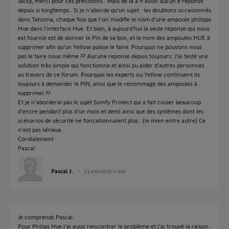
Jacky, merci pour ces précisions.. Mais de la à n'avoir aucun e réponse
depuis si longtemps.. Si je n'aborde qu'un sujet : les doublons occasionnés
dans Tahoma, chaque fois que l'on modifie le nom d'une ampoule philipps
Hue dans l'interface Hue. Et bien, à aujourd'hui la seule réponse qui nous
est fournie est de donner le Pin de sa box, et le nom des ampoules HUE à
supprimer afin qu'un Yellow puisse le faire. Pourquoi ne pouvons nous
pas le faire nous même ?? Aucune reponse depuis toujours. J'ai testé une
solution très simple qui fonctionne et ainsi pu aider d'autres personnes
au travers de ce forum. Pourquoi les experts ou Yellow continuent ils
toujours à demander le PIN, ainsi que le renommage des ampoules à
supprimer.??
Et je n'aborderai pas le sujet Somfy Protect qui a fait couler beaucoup
d'encre pendant plus d'un mois et demi ainsi que des systèmes dont les
scénarios de sécurité ne foncationnaient plus.. (le mien entre autre) Ce
n'est pas sérieux.
Cordialement
Pascal
Pascal J.
il y a environ 4 ans
Je comprends Pascal.
Pour Philips Hue j'ai aussi rencontrer le problème et j'ai trouvé la raison.