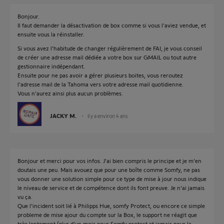
Bonjour.
Il faut demander la désactivation de box comme si vous l'aviez vendue, et
ensuite vous la réinstaller.
Si vous avez l'habitude de changer régulièrement de FAI, je vous conseil
de créer une adresse mail dédiée a votre box sur GMAIL ou tout autre
gestionnaire indépendant.
Ensuite pour ne pas avoir a gérer plusieurs boites, vous reroutez
l'adresse mail de la Tahoma vers votre adresse mail quotidienne.
Vous n'aurez ainsi plus aucun problèmes.
JACKY M.
il y a environ 4 ans
Bonjour et merci pour vos infos. J'ai bien compris le principe et je m'en
doutais une peu. Mais avouez que pour une boîte comme Somfy, ne pas
vous donner une solution simple pour ce type de mise à jour nous indique
le niveau de service et de compétence dont ils font preuve. Je n'ai jamais
vu ça.
Que l'incident soit lié à Philipps Hue, somfy Protect, ou encore ce simple
probleme de mise ajour du compte sur la Box, le support ne réagit que
très lentement (plus d'un mois pour Somfy protect et jamais pour le