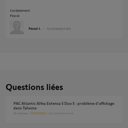
.
Cordialement
Pascal
Pascal J.
il y a presque 4 ans
Questions liées
PAC Atlantic Alfea Extensa S Duo 5 : problème d’affichage
dans Tahoma
18
réponses
CHAUFFAGE
il y a environ un mois