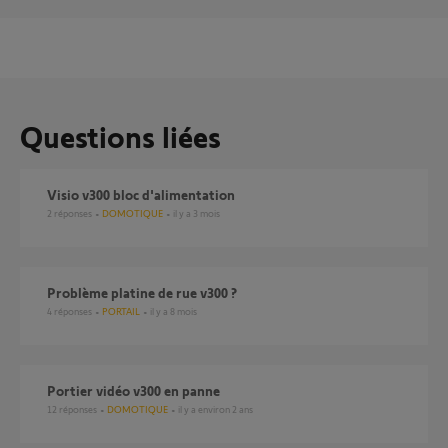
Questions liées
Visio v300 bloc d'alimentation
2
réponses
DOMOTIQUE
il y a 3 mois
Problème platine de rue v300 ?
4
réponses
PORTAIL
il y a 8 mois
Portier vidéo v300 en panne
12
réponses
DOMOTIQUE
il y a environ 2 ans