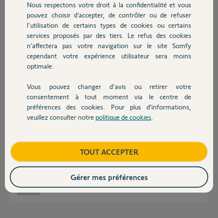
Nous respectons votre droit à la confidentialité et vous
Chauffage
pouvez choisir d’accepter, de contrôler ou de refuser
l'utilisation de certains types de cookies ou certains
Réponses
services proposés par des tiers. Le refus des cookies
Autres produits
n’affectera pas votre navigation sur le site Somfy
cependant votre expérience utilisateur sera moins
bonjour,
optimale.
non on ne peut pas ajouter une seconde platine de rue à un v300. seul le
vsystem pro IO est capable de cela (gamme pro).
Vous pouvez changer d'avis ou retirer votre
Devis avec un pro
consentement à tout moment via le centre de
bonne journée.
préférences des cookies. Pour plus d’informations,
veuillez consulter notre
politique de cookies
.
André N.
il y a environ 4 ans
Contact
Boutique
TOUT ACCEPTER
Merci beaucoup pour votre réponse rapide.
Gérer mes préférences
Francisco D.
il y a environ 4 ans