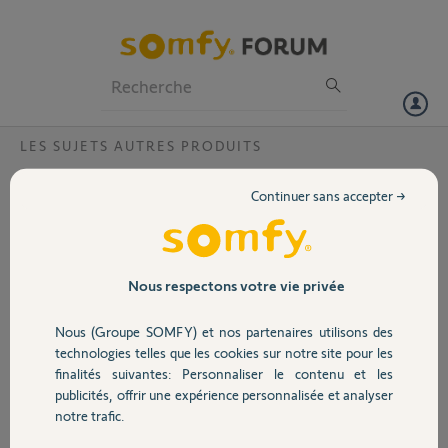
Particuliers
Professionnels
Forum
LES SUJETS AUTRES PRODUITS
Volet
Platine de rue Portier Vidéo V300
Continuer sans accepter →
Bonjour,
Portail
Est-il possible sur ce modèle de portier vidéo, d'ajouter une seconde
platine de rue ? même sans fils (RTS ?).
L'option pour un second écran est disponible mais pas une seconde
Garage
Nous respectons votre vie privée
platine.
Nous (Groupe SOMFY) et nos partenaires utilisons des
D'avance merci,
Sécurité
technologies telles que les cookies sur notre site pour les
finalités suivantes: Personnaliser le contenu et les
Francisco D.
publicités, offrir une expérience personnalisée et analyser
Domotique
il y a environ 4 ans
notre trafic.
Participer au fil de discussion