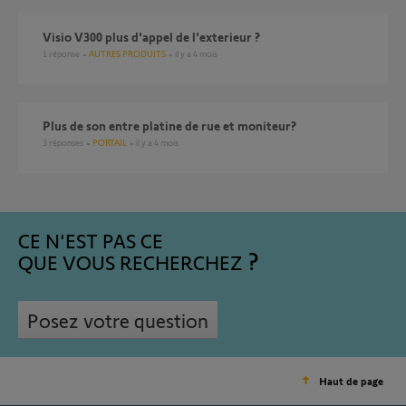
Visio V300 plus d'appel de l'exterieur ?
1
réponse
AUTRES PRODUITS
il y a 4 mois
Plus de son entre platine de rue et moniteur?
3
réponses
PORTAIL
il y a 4 mois
CE N'EST PAS CE
QUE VOUS RECHERCHEZ
Posez votre question
Haut de page