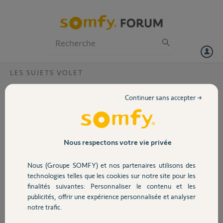
Particuliers
Professionnels
Forum
LES SUJETS VOLET
Volet
Achat materiel
Continuer sans accepter →
Bonjour,
Portail
J'ai une installation filaire et j 'aimerai passé en mode radio io.
ma question est la suivante faut il acheter une smoove uno io
compatible pour 1 volet ou pour chaque volets (8) ou 1 smoove et
Garage
Nous respectons votre vie privée
ensuite 7 micro recepteur izymo io
Nous (Groupe SOMFY) et nos partenaires utilisons des
par avance merci
Sécurité
technologies telles que les cookies sur notre site pour les
Philippe
finalités suivantes: Personnaliser le contenu et les
publicités, offrir une expérience personnalisée et analyser
Domotique
Merci,
notre trafic.