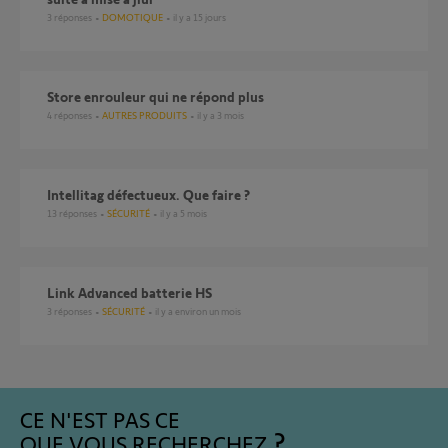
3
réponses
DOMOTIQUE
il y a 15 jours
Store enrouleur qui ne répond plus
4
réponses
AUTRES PRODUITS
il y a 3 mois
Intellitag défectueux. Que faire ?
13
réponses
SÉCURITÉ
il y a 5 mois
Link Advanced batterie HS
3
réponses
SÉCURITÉ
il y a environ un mois
CE N'EST PAS CE
QUE VOUS RECHERCHEZ