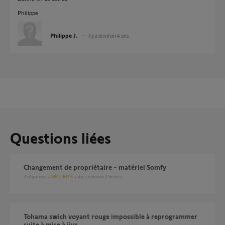
Philippe
Philippe J.
il y a environ 4 ans
Questions liées
Changement de propriétaire - matériel Somfy
2
réponses
SÉCURITÉ
il y a environ 7 heures
Tohama swich voyant rouge impossible à reprogrammer
suite à mise à jiur