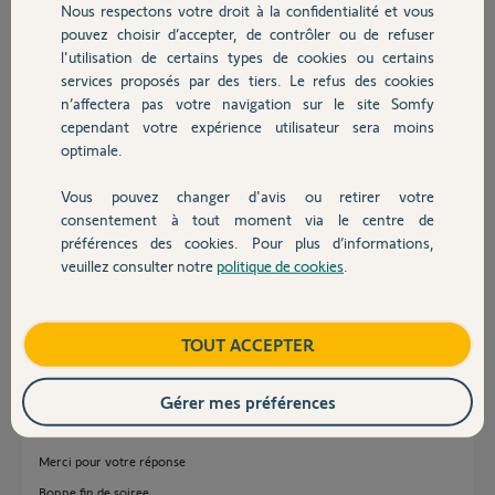
Philippe J.
Nous respectons votre droit à la confidentialité et vous
Chauffage
il y a environ 4 ans
pouvez choisir d’accepter, de contrôler ou de refuser
Participer au fil de discussion
l'utilisation de certains types de cookies ou certains
services proposés par des tiers. Le refus des cookies
Autres produits
n’affectera pas votre navigation sur le site Somfy
cependant votre expérience utilisateur sera moins
Réponses
optimale.
Vous pouvez changer d'avis ou retirer votre
Devis avec un pro
consentement à tout moment via le centre de
Bonjour,
préférences des cookies. Pour plus d’informations,
Si vous avez 8 VR filaires, il vous faudra 8 Izymo VR IO et 8 smoove IO.
veuillez consulter notre
politique de cookies
.
Contact
CdL
Anonyme
il y a environ 4 ans
Boutique
TOUT ACCEPTER
Gérer mes préférences
Bonsoir
Merci pour votre réponse
Bonne fin de soiree