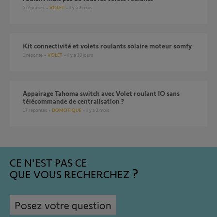
5
réponses
VOLET
il y a 2 mois
Kit connectivité et volets roulants solaire moteur somfy
1
réponse
VOLET
il y a 18 jours
Appairage Tahoma switch avec Volet roulant IO sans
télécommande de centralisation ?
17
réponses
DOMOTIQUE
il y a 2 mois
CE N'EST PAS CE
QUE VOUS RECHERCHEZ
Posez votre question