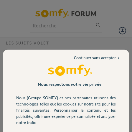
Particuliers
Professionnels
Forum
LES SUJETS VOLET
Volet
Peut on inverser la position du moteur d’un
Continuer sans accepter →
volet roulant à l’installation?
Portail
Bonjour,
Je suis à l’installation d’un volet roulant électrique et je voudrais
Garage
savoir si l’on peut inverser la position du moteur dans le caisson car la
Nous respectons votre vie privée
sortie du câble ne me convient pas
Nous (Groupe SOMFY) et nos partenaires utilisons des
Merci,
Sécurité
technologies telles que les cookies sur notre site pour les
finalités suivantes: Personnaliser le contenu et les
GÉRARD L.
publicités, offrir une expérience personnalisée et analyser
Domotique
il y a environ 4 ans
notre trafic.
Participer au fil de discussion