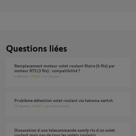
Questions liées
Remplacement moteur volet roulant filaire (4 fils) par
moteur RTS (3 fils) : compatibilité ?
4
réponses
VOLET
il y a 14 jours
Problème détection volet roulant via tahoma switch
72
réponses
VOLET
il y a environ 2 mois
dissocation d une telecommande somfy rts d un volet
roulant mais pas de tous les volets roulants