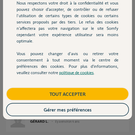
Nous respectons votre droit à la confidentialité et vous
Chauffage
pouvez choisir d’accepter, de contrôler ou de refuser
l'utilisation de certains types de cookies ou certains
Réponses
services proposés par des tiers. Le refus des cookies
Autres produits
n’affectera pas votre navigation sur le site Somfy
cependant votre expérience utilisateur sera moins
Bonjour,
optimale.
Aucun souci, vous pouvez poser la tête à droite ou à gauche.
Vous pouvez changer d'avis ou retirer votre
Bien sûr il faudra inverser le sens de rotation.
Devis avec un pro
consentement à tout moment via le centre de
cdL
préférences des cookies. Pour plus d’informations,
veuillez consulter notre
politique de cookies
.
Anonyme
Contact
il y a environ 4 ans
Boutique
TOUT ACCEPTER
bonsoir
merci pour votre aide
Gérer mes préférences
GÉRARD L.
il y a environ 4 ans