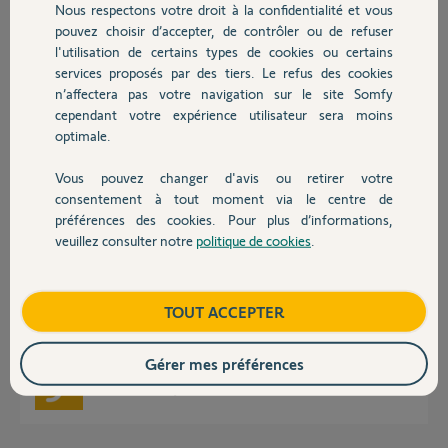
Nous respectons votre droit à la confidentialité et vous
Chauffage
pouvez choisir d’accepter, de contrôler ou de refuser
Merci,
l'utilisation de certains types de cookies ou certains
services proposés par des tiers. Le refus des cookies
Autres produits
Pierre-Yves N.
n’affectera pas votre navigation sur le site Somfy
il y a environ 4 ans
cependant votre expérience utilisateur sera moins
Participer au fil de discussion
optimale.
Vous pouvez changer d'avis ou retirer votre
Devis avec un pro
consentement à tout moment via le centre de
Réponses
préférences des cookies. Pour plus d’informations,
veuillez consulter notre
politique de cookies
.
Contact
Bonjour Pierre-Yves,
Avec la tahoma switch il n'y a pas d'interface PC mais uniquement
Boutique
TOUT ACCEPTER
l'application mobile.
Bonne journée,
Gérer mes préférences
Gaëlle B.
il y a environ 4 ans