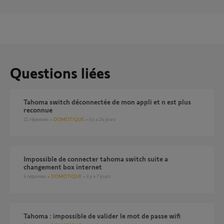
Questions liées
Tahoma switch déconnectée de mon appli et n est plus
reconnue
21
réponses
DOMOTIQUE
il y a 24 jours
Impossible de connecter tahoma switch suite a
changement box internet
4
réponses
DOMOTIQUE
il y a 7 jours
Tahoma : impossible de valider le mot de passe wifi