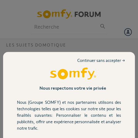
Particuliers
Professionnels
Forum
LES SUJETS DOMOTIQUE
Volet
Connexion Web Tahoma mot de passe pas
Continuer sans accepter →
reconnu ?
Portail
Bonjour,
Avec somfy-connect sur
Garage
MAC j'ai une erreur
Nous respectons votre vie privée
utilisateur ou mot de
passe pas reconnu
Nous (Groupe SOMFY) et nos partenaires utilisons des
Sécurité
Avec l'appli Tahoma sur
technologies telles que les cookies sur notre site pour les
mon Iphone je n'ai pas
finalités suivantes: Personnaliser le contenu et les
de problème.
publicités, offrir une expérience personnalisée et analyser
Domotique
Ma box a été activée et j'ai essayé de changé mon mot de passe.
notre trafic.
Code PIN:2010-1992-8675
Pouvez-vous m'aider ?