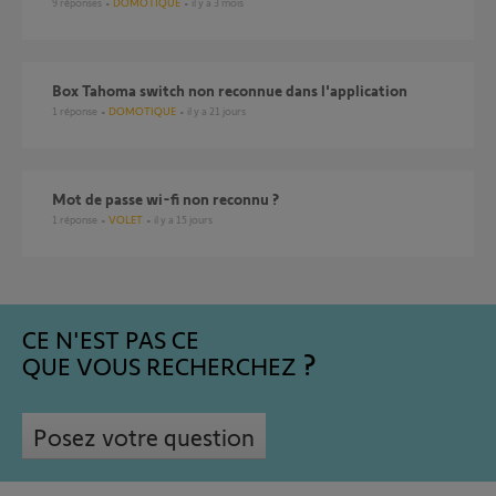
9
réponses
DOMOTIQUE
il y a 3 mois
Box Tahoma switch non reconnue dans l'application
1
réponse
DOMOTIQUE
il y a 21 jours
Mot de passe wi-fi non reconnu ?
1
réponse
VOLET
il y a 15 jours
CE N'EST PAS CE
QUE VOUS RECHERCHEZ
Posez votre question