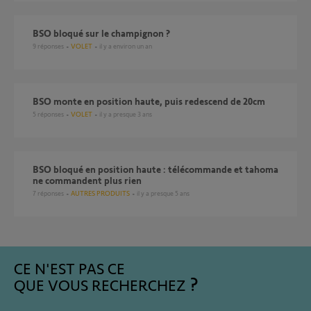
BSO bloqué sur le champignon ?
9
réponses
VOLET
il y a environ un an
BSO monte en position haute, puis redescend de 20cm
5
réponses
VOLET
il y a presque 3 ans
BSO bloqué en position haute : télécommande et tahoma
ne commandent plus rien
7
réponses
AUTRES PRODUITS
il y a presque 5 ans
CE N'EST PAS CE
QUE VOUS RECHERCHEZ