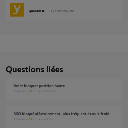
Quentin B.
il y a environ 4 ans
Questions liées
Volet bloquer position haute
2
réponses
VOLET
il y a 20 jours
BSO bloqué aléatoirement, plus fréquent dans le froid
5
réponses
VOLET
il y a 9 mois