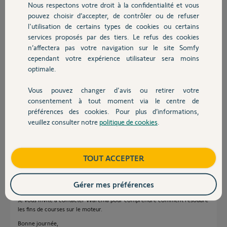
Nous respectons votre droit à la confidentialité et vous
Chauffage
merci par avance
pouvez choisir d’accepter, de contrôler ou de refuser
l'utilisation de certains types de cookies ou certains
Cordialement
services proposés par des tiers. Le refus des cookies
Autres produits
Christophe
n’affectera pas votre navigation sur le site Somfy
cependant votre expérience utilisateur sera moins
Merci,
optimale.
Christophe S.
Vous pouvez changer d'avis ou retirer votre
Devis avec un pro
il y a environ 4 ans
consentement à tout moment via le centre de
Participer au fil de discussion
préférences des cookies. Pour plus d’informations,
veuillez consulter notre
politique de cookies
.
Contact
Réponses
Boutique
TOUT ACCEPTER
Gérer mes préférences
Bonjour Christophe,
Je vous invite à contacter Warema pour comprendre comment résoudre
les fins de courses sur le moteur.
Bonne journée,