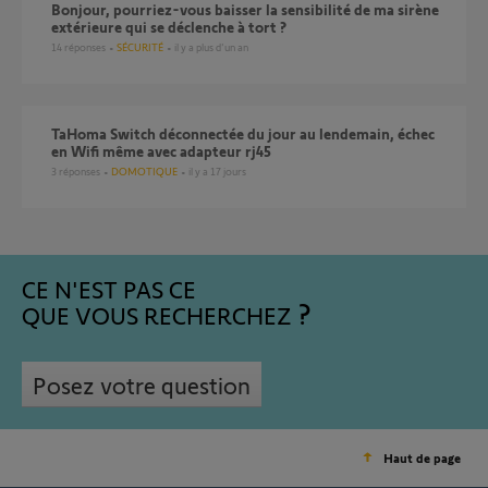
Bonjour, pourriez-vous baisser la sensibilité de ma sirène
extérieure qui se déclenche à tort ?
14
réponses
SÉCURITÉ
il y a plus d'un an
TaHoma Switch déconnectée du jour au lendemain, échec
en Wifi même avec adapteur rj45
3
réponses
DOMOTIQUE
il y a 17 jours
CE N'EST PAS CE
QUE VOUS RECHERCHEZ
Posez votre question
Haut de page