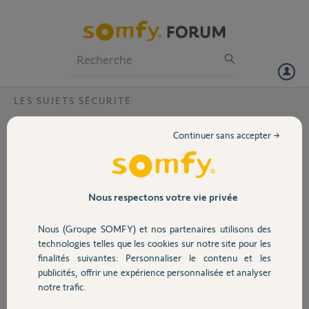
Particuliers
Professionnels
Forum
LES SUJETS SÉCURITÉ
Volet
Pourriez-vous m'appeler pour m'expliquer
Continuer sans accepter →
?
Portail
Bonjour,
Je ne comprends pas tout par à la réponse qui m'a été donné sur mon
Garage
problème de relai. Il est installé au même étage que le link. Et le relais
Nous respectons votre vie privée
fonctionne bien et celui ci est tout près des capteurs en question qui
manque de réseau...
Nous (Groupe SOMFY) et nos partenaires utilisons des
Sécurité
technologies telles que les cookies sur notre site pour les
Merci,
finalités suivantes: Personnaliser le contenu et les
publicités, offrir une expérience personnalisée et analyser
Domotique
Hélène D.
notre trafic.
il y a environ 4 ans