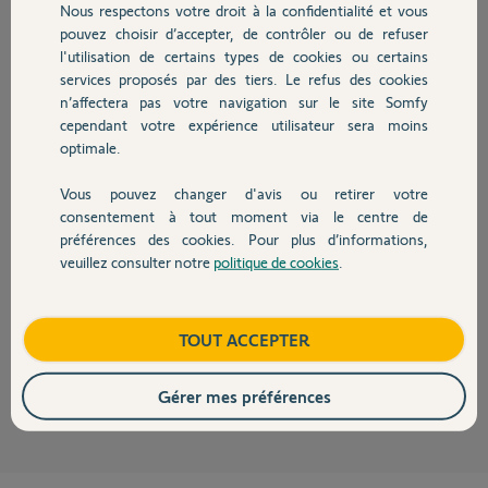
Participer au fil de discussion
Nous respectons votre droit à la confidentialité et vous
Chauffage
pouvez choisir d’accepter, de contrôler ou de refuser
l'utilisation de certains types de cookies ou certains
services proposés par des tiers. Le refus des cookies
Autres produits
Réponses
n’affectera pas votre navigation sur le site Somfy
cependant votre expérience utilisateur sera moins
optimale.
Ne multipliez pas les posts.
Cliquer sur le bouton jaune "Participer ......"
Vous pouvez changer d'avis ou retirer votre
Devis avec un pro
consentement à tout moment via le centre de
JACKY M.
il y a environ 4 ans
préférences des cookies. Pour plus d’informations,
veuillez consulter notre
politique de cookies
.
Contact
OK je n'avais pas compris le principe pour répondre. Désolé
Boutique
TOUT ACCEPTER
Hélène D.
il y a environ 4 ans
Gérer mes préférences