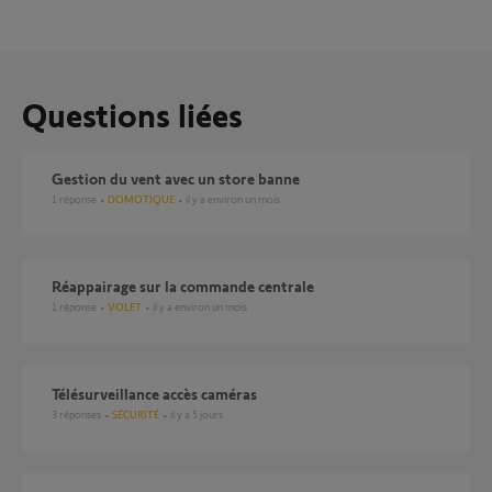
Questions liées
Gestion du vent avec un store banne
1
réponse
DOMOTIQUE
il y a environ un mois
Réappairage sur la commande centrale
1
réponse
VOLET
il y a environ un mois
Télésurveillance accès caméras
3
réponses
SÉCURITÉ
il y a 5 jours