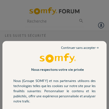
Particuliers
Professionnels
Forum
LES SUJETS SÉCURITÉ
Volet
Pourquoi, suite à une détection de
Continuer sans accepter →
mouvement ma caméra indoor n'a pas
Portail
enregistré la séquence de 30 secondes ?
Bonjour,
Garage
Nous respectons votre vie privée
Merci,
Nous (Groupe SOMFY) et nos partenaires utilisons des
Sécurité
technologies telles que les cookies sur notre site pour les
finalités suivantes: Personnaliser le contenu et les
publicités, offrir une expérience personnalisée et analyser
Domotique
notre trafic.