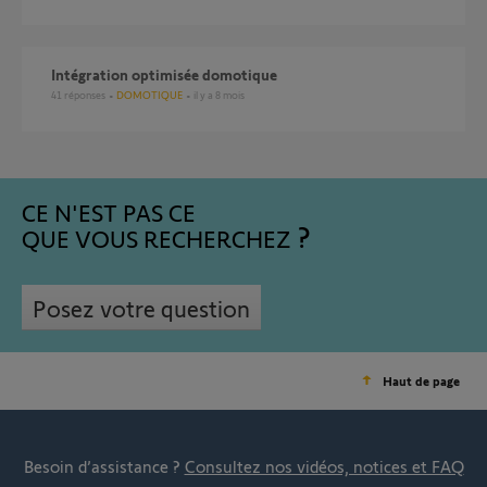
Intégration optimisée domotique
41
réponses
DOMOTIQUE
il y a 8 mois
CE N'EST PAS CE
QUE VOUS RECHERCHEZ
Posez votre question
Haut de page
Besoin d’assistance ?
Consultez nos vidéos, notices et FAQ