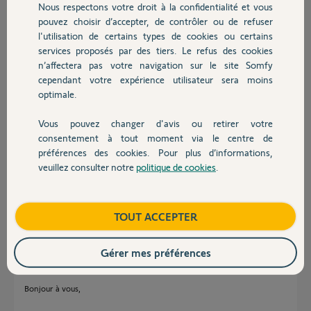
Nous respectons votre droit à la confidentialité et vous
Chauffage
pouvez choisir d’accepter, de contrôler ou de refuser
l'utilisation de certains types de cookies ou certains
services proposés par des tiers. Le refus des cookies
Autres produits
Francis
n’affectera pas votre navigation sur le site Somfy
il y a environ 4 ans
cependant votre expérience utilisateur sera moins
Participer au fil de discussion
optimale.
Vous pouvez changer d'avis ou retirer votre
Devis avec un pro
consentement à tout moment via le centre de
Réponses
préférences des cookies. Pour plus d’informations,
veuillez consulter notre
politique de cookies
.
Contact
En lien avec les soucis de visualisation de vidéos à distance Somfy ?
Boutique
TOUT ACCEPTER
Bertrand
il y a environ 4 ans
Gérer mes préférences
Bonjour à vous,