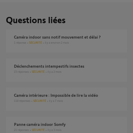
Questions liées
Caméra indoor sans notif mouvement et délai ?
1
réponse
SÉCURITÉ
il y a environ 2 mois
Déclenchements intempestifs insectes
15
réponses
SÉCURITÉ
il y a 2 mois
Caméra intérieure : Impossible de lire la vidéo
110
réponses
SÉCURITÉ
il y a 7 mois
Panne caméra indoor Somfy
21
réponses
SÉCURITÉ
il y a 3 mois