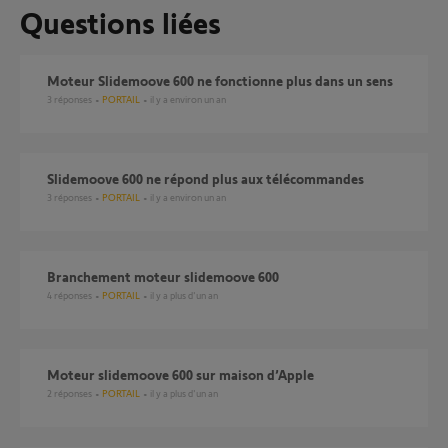
Questions liées
Moteur Slidemoove 600 ne fonctionne plus dans un sens
3
réponses
PORTAIL
il y a environ un an
Slidemoove 600 ne répond plus aux télécommandes
3
réponses
PORTAIL
il y a environ un an
Branchement moteur slidemoove 600
4
réponses
PORTAIL
il y a plus d'un an
Moteur slidemoove 600 sur maison d’Apple
2
réponses
PORTAIL
il y a plus d'un an