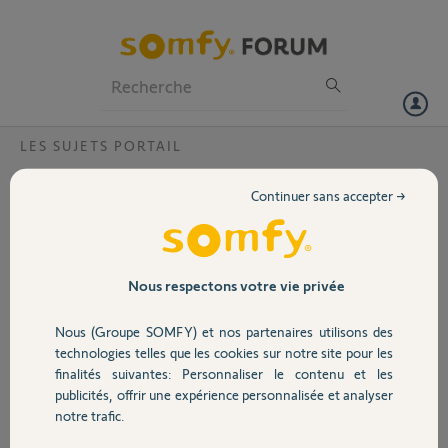
Particuliers
Professionnels
Forum
LES SUJETS PORTAIL
Volet
Photocellule slidemoove 600
Continuer sans accepter →
Bonjour,
Portail
Je rencontre un problème avec les photocellules.
La lumière du moteur clignote 3 fois mais j'ai vérifier le câblage
plusieurs fois, je l'ai inversé aussi "pour voir", j'ai vérifié le voltage aux
Garage
Nous respectons votre vie privée
bornes (24 volts à toutes les bornes) et le voyant rouge de la
photocellule est fixe.
Nous (Groupe SOMFY) et nos partenaires utilisons des
Par contre, lorsque je "cache " le faisceau avec la main, le portail
Sécurité
technologies telles que les cookies sur notre site pour les
fonctionne normalement alors qu'il ne devrait pas puisqu'il y a un
finalités suivantes: Personnaliser le contenu et les
obstacle...
publicités, offrir une expérience personnalisée et analyser
Domotique
notre trafic.
Merci pour votre aide.