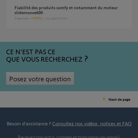
Fiabilité des produits somfy et notamment du moteur
slidemoove600
2
réponses
PORTAIL
il y a plus d'un an
CE N'EST PAS CE
QUE VOUS RECHERCHEZ
Posez votre question
Haut de page
Besoin d’assistance ?
Consultez nos vidéos, notices et FAQ
Recevez nos actus, conseils et bons plans par email !