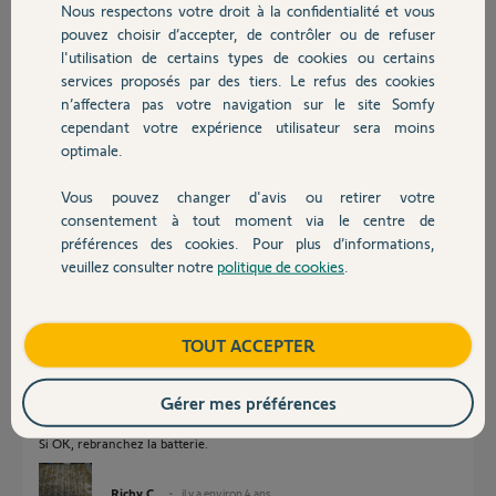
Nous respectons votre droit à la confidentialité et vous
Chauffage
Yohan A.
pouvez choisir d’accepter, de contrôler ou de refuser
il y a environ 4 ans
l'utilisation de certains types de cookies ou certains
Participer au fil de discussion
services proposés par des tiers. Le refus des cookies
Autres produits
n’affectera pas votre navigation sur le site Somfy
cependant votre expérience utilisateur sera moins
optimale.
Réponses
Vous pouvez changer d'avis ou retirer votre
Devis avec un pro
consentement à tout moment via le centre de
Bonjour,
préférences des cookies. Pour plus d’informations,
Débranchez la batterie.
veuillez consulter notre
politique de cookies
.
Contact
Faites une RAZ, effacement total.
Le voyant rouge clignote par 2 fois.
Faites la reconnaissance d'au moins une télécommande,
Boutique
TOUT ACCEPTER
et avec celle-ci relancez la procédure de mise en service avec
paramétrage des fins de courses.
Gérer mes préférences
Constatez si le fonctionnement redevient normal.
Si OK, rebranchez la batterie.
Richy C.
il y a environ 4 ans