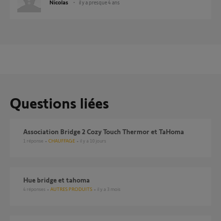
Nicolas
il y a presque 4 ans
Questions liées
Association Bridge 2 Cozy Touch Thermor et TaHoma
1
réponse
CHAUFFAGE
il y a 10 jours
Hue bridge et tahoma
4
réponses
AUTRES PRODUITS
il y a 3 mois