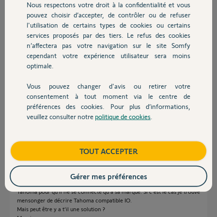
Nous respectons votre droit à la confidentialité et vous
Chauffage
Réponses
pouvez choisir d’accepter, de contrôler ou de refuser
l'utilisation de certains types de cookies ou certains
services proposés par des tiers. Le refus des cookies
Autres produits
Bonjour
n’affectera pas votre navigation sur le site Somfy
cependant votre expérience utilisateur sera moins
vous pouvez précisé ce qui ne serait pas compatible avec quelle version
de TaHoma pour qu’on vous aiguille ?
optimale.
Bonne journée
Vous pouvez changer d'avis ou retirer votre
Devis avec un pro
consentement à tout moment via le centre de
André N.
il y a presque 4 ans
préférences des cookies. Pour plus d’informations,
veuillez consulter notre
politique de cookies
.
Contact
Bonjour,
Boutique
TOUT ACCEPTER
J'ai un bridge Tahoma v2 qui prend en charge le protocole IO (si je ne me
trompe pas) et j'essaie de le connecter à un chauffe-eau Lineo de
Atlantic qui lui est sous protocole IO. Malheureusement le Tahoma ne
Gérer mes préférences
reconnait pas mon chauffe eau. Je me demande si Somfy bride son
Tahoma pour qu'il ne se connecte qu'à sa marque. Si c’est le cas je trouve
mensonger de décrire Tahoma compatible IO.
Mais peut être y a t’il une solution ?