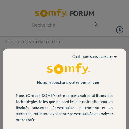
Particuliers
Professionnels
Forum
LES SUJETS DOMOTIQUE
Volet
Comptatibilité Bridge Tahoma
Continuer sans accepter →
Bonjour,
Portail
Pourquoi le bridge Tahoma n'est pas compatible avec tous les
appareils IO ?
Garage
Nous respectons votre vie privée
Merci,
Nous (Groupe SOMFY) et nos partenaires utilisons des
Sécurité
Stéphane O.
technologies telles que les cookies sur notre site pour les
il y a presque 4 ans
finalités suivantes: Personnaliser le contenu et les
Participer au fil de discussion
publicités, offrir une expérience personnalisée et analyser
Domotique
notre trafic.