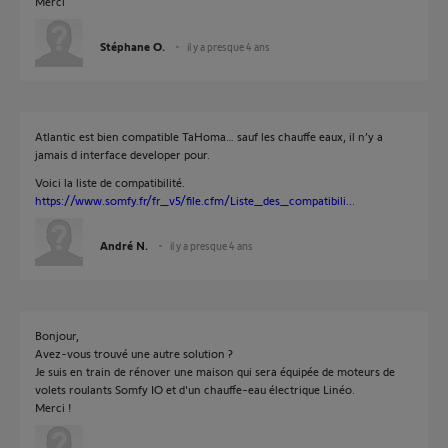
Merci
Stéphane O.
il y a presque 4 ans
Atlantic est bien compatible TaHoma… sauf les chauffe eaux, il n’y a
jamais d interface developer pour.
Voici la liste de compatibilité.
https://www.somfy.fr/fr_v5/file.cfm/Liste_des_compatibili...
André N.
il y a presque 4 ans
Bonjour,
Avez-vous trouvé une autre solution ?
Je suis en train de rénover une maison qui sera équipée de moteurs de
volets roulants Somfy IO et d'un chauffe-eau électrique Linéo.
Merci !