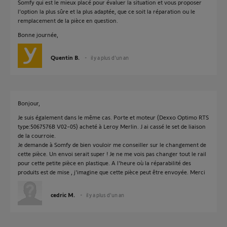
Somfy qui est le mieux placé pour évaluer la situation et vous proposer
l'option la plus sûre et la plus adaptée, que ce soit la réparation ou le
remplacement de la pièce en question.
Bonne journée,
Quentin B.
il y a plus d'un an
Bonjour,
Je suis également dans le même cas. Porte et moteur (Dexxo Optimo RTS
type:5067576B V02-05) acheté à Leroy Merlin. J ai cassé le set de liaison
de la courroie.
Je demande à Somfy de bien vouloir me conseiller sur le changement de
cette pièce. Un envoi serait super ! Je ne me vois pas changer tout le rail
pour cette petite pièce en plastique. A l'heure où la réparabilité des
produits est de mise , j'imagine que cette pièce peut être envoyée. Merci
cedric M.
il y a plus d'un an