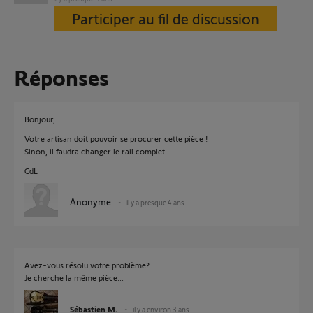
Participer au fil de discussion
Réponses
Bonjour,
Votre artisan doit pouvoir se procurer cette pièce !
Sinon, il faudra changer le rail complet.
CdL
Anonyme
il y a presque 4 ans
Avez-vous résolu votre problème?
Je cherche la même pièce...
Sébastien M.
il y a environ 3 ans