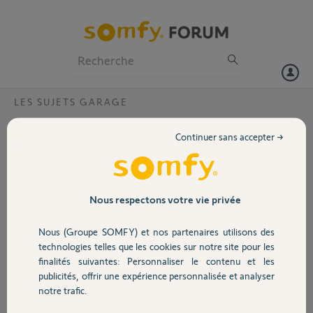
Particuliers
Professionnels
Forum
LES SUJETS GARAGE
Volet
Remplacement du set de liaison d'une
Continuer sans accepter →
courroie cranté de porte de garage
Portail
motorisation Somfy Dexxo Optimo RTS
Bonjour,
Garage
Nous respectons votre vie privée
Ma porte de garage
coulissante a été installée
par mon artisan habituel
Nous (Groupe SOMFY) et nos partenaires utilisons des
Sécurité
à qui je fais appel et qui
technologies telles que les cookies sur notre site pour les
s'approvisionne chez un
finalités suivantes: Personnaliser le contenu et les
fabricant local de volets
publicités, offrir une expérience personnalisée et analyser
Domotique
roulants et portes de garage (OUVEO menuiseries). Celui-ci équipe
notre trafic.
ses produits de motorisation Somfy, en l'occurrence le Dexxo
Optimo RTS.pour ma porte de garage.