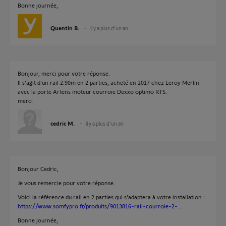
Bonne journée,
Quentin B.
il y a plus d'un an
Bonjour, merci pour votre réponse.
Il s'agit d'un rail 2.90m en 2 parties, acheté en 2017 chez Leroy Merlin
avec la porte Artens moteur courroie Dexxo optimo RTS.
merci
cedric M.
il y a plus d'un an
Bonjour Cedric,
Je vous remercie pour votre réponse.
Voici la référence du rail en 2 parties qui s'adaptera à votre installation :
https://www.somfypro.fr/produits/9013816-rail-courroie-2-...
Bonne journée,