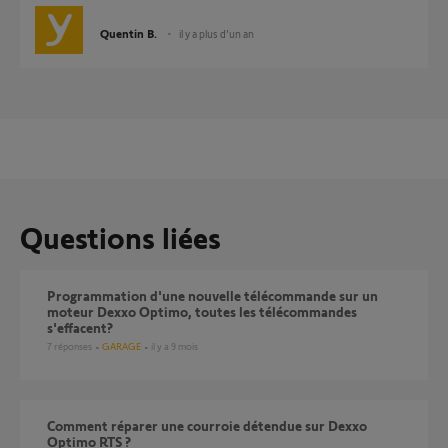
Quentin B.
il y a plus d'un an
Questions liées
Programmation d'une nouvelle télécommande sur un
moteur Dexxo Optimo, toutes les télécommandes
s'effacent?
7
réponses
GARAGE
il y a 9 mois
Comment réparer une courroie détendue sur Dexxo
Optimo RTS ?