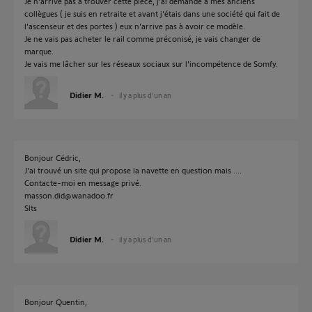
Je n'arrive pas à trouver cette pièce, j'ai demandé à mes anciens
collègues ( je suis en retraite et avant j'étais dans une société qui fait de
l'ascenseur et des portes ) eux n'arrive pas à avoir ce modèle.
Je ne vais pas acheter le rail comme préconisé, je vais changer de
marque.
Je vais me lâcher sur les réseaux sociaux sur l'incompétence de Somfy.
Didier M.
il y a plus d'un an
Bonjour Cédric,
J'ai trouvé un site qui propose la navette en question mais ....
Contacte-moi en message privé.
masson.did@wanadoo.fr
Slts
Didier M.
il y a plus d'un an
Bonjour Quentin,