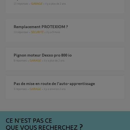
15
réponses
GARAGE
il y a plus de 2 ans
Remplacement PROTEXIOM ?
13
réponses
SÉCURITÉ
il y a 9 mois
Pignon moteur Dexxo pro 800 io
8
réponses
GARAGE
il y a plus de 2 ans
Pas de mise en route de l'auto-apprentissage
3
réponses
GARAGE
il y a environ 2 ans
CE N'EST PAS CE
QUE VOUS RECHERCHEZ