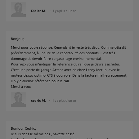
Didier M.
il y a plus d'un an
Bonjour,
Merci pour votre réponse. Cependant je reste très déçu. Comme déjà dit
précédemment, à l'heure de la réparabilité des produits, il est très
dommage de devoir faire ce gaspillage environnemental.
Pourriez-vous m'indiquer la référence du rail que je devrais acheter.
C'est une porte de garage Artens avec de chez Leroy Merlin, avec le
moteur dexxo optimo RTS à courroie. Dans la facture malheureusement,
il n y a aucune référence pour le rail.
Merci à vous
cedric M.
il y a plus d'un an
Bonjour Cédric,
Je suis dans le même cas , navette cassé.