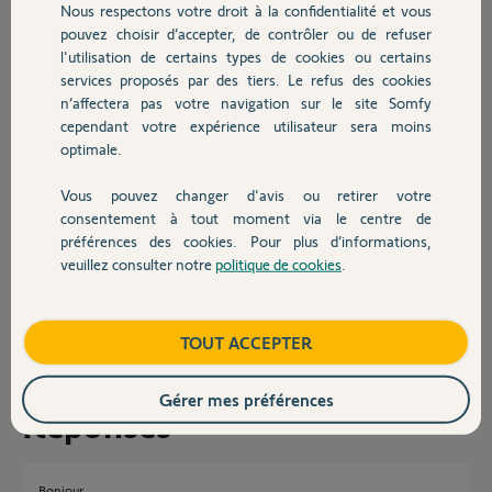
Nous respectons votre droit à la confidentialité et vous
Chauffage
Faut-il ajouter directement le portail sur Tahoma (ce qui permettrait
pouvez choisir d’accepter, de contrôler ou de refuser
de sélectionner les actions comme ouverture complète, ouverture
l'utilisation de certains types de cookies ou certains
piéton) ?
services proposés par des tiers. Le refus des cookies
Autres produits
Ou faut-il simplement ajouter la télécommande "lanceur de
n’affectera pas votre navigation sur le site Somfy
scenario" et dans ce cas juste cliquer sur les boutons de
cependant votre expérience utilisateur sera moins
programmation de la télécommande pour lancer les scenarios a
optimale.
travers la tahoma?
J'espère que ma question est suffisamment claire.
Vous pouvez changer d'avis ou retirer votre
Devis avec un pro
consentement à tout moment via le centre de
Merci par avance la communauté et les yellows pour votre aide!
préférences des cookies. Pour plus d’informations,
veuillez consulter notre
politique de cookies
.
Contact
Alexandre P.
il y a presque 4 ans
Participer au fil de discussion
Boutique
TOUT ACCEPTER
Gérer mes préférences
Réponses
Bonjour,