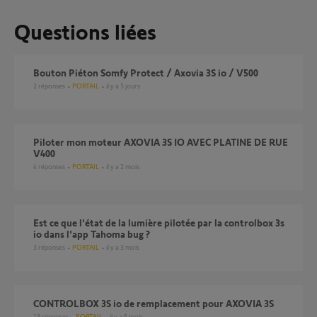
Questions liées
Bouton Piéton Somfy Protect / Axovia 3S io / V500
2
réponses
PORTAIL
il y a 5 jours
Piloter mon moteur AXOVIA 3S IO AVEC PLATINE DE RUE
V400
4
réponses
PORTAIL
il y a 2 mois
Est ce que l'état de la lumière pilotée par la controlbox 3s
io dans l'app Tahoma bug ?
3
réponses
PORTAIL
il y a 3 mois
CONTROLBOX 3S io de remplacement pour AXOVIA 3S
19
réponses
PORTAIL
il y a 5 mois