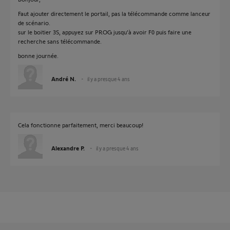
Faut ajouter directement le portail, pas la télécommande comme lanceur
de scénario.
sur le boitier 3S, appuyez sur PROG jusqu'à avoir F0 puis faire une
recherche sans télécommande.
bonne journée.
André N.
il y a presque 4 ans
Cela fonctionne parfaitement, merci beaucoup!
Alexandre P.
il y a presque 4 ans