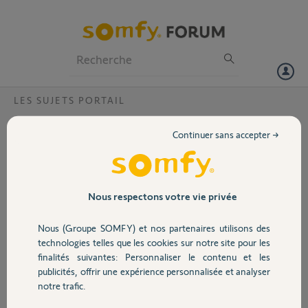
Particuliers
Professionnels
Forum
LES SUJETS PORTAIL
Volet
Connexion Axovia IO sur Tahoma?
Continuer sans accepter →
Bonjour,
Portail
Je me suis fais installé des moteux axovia 3s IO cet été. J'ai choisi ce
modèle car IO.
Garage
Nous respectons votre vie privée
Je dispose d'une Tahoma V2 (vague) sur laquelle j'aimerais
Nous (Groupe SOMFY) et nos partenaires utilisons des
synchroniser mes moteur Axovia.
Sécurité
technologies telles que les cookies sur notre site pour les
J'ai lancer une recherche d'équipement...rien
finalités suivantes: Personnaliser le contenu et les
J'ai ajouter la télécommande (keygo io) sur ma Tahoma, avec succès
publicités, offrir une expérience personnalisée et analyser
Domotique
mais lorsque je lance les scénarios...rien
notre trafic.
Quelle est la bonne manipulation à faire?