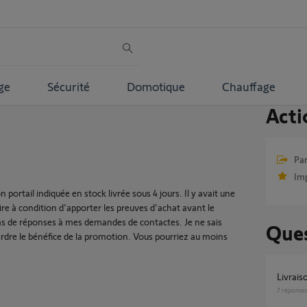
ge
Sécurité
Domotique
Chauffage
Acti
Par
Im
ortail indiquée en stock livrée sous 4 jours. Il y avait une
 à condition d'apporter les preuves d'achat avant le
Pas de réponses à mes demandes de contactes. Je ne sais
Ques
 perdre le bénéfice de la promotion. Vous pourriez au moins
Livrai
7
réponse