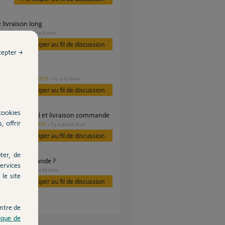
de livraison long
SÉCURITÉ
il y a 8 mois
s
Participer au fil de discussion
cepter →
me livraison?
AUTRES PRODUITS
il y a 11 mois
s
Participer au fil de discussion
cookies
e, adresse mail et livraison commande
, offrir
AUTRES PRODUITS
il y a plus d'un an
Participer au fil de discussion
ter, de
ement commande ?
ervices
SÉCURITÉ
il y a 10 mois
s
le site
Participer au fil de discussion
ntre de
tique de