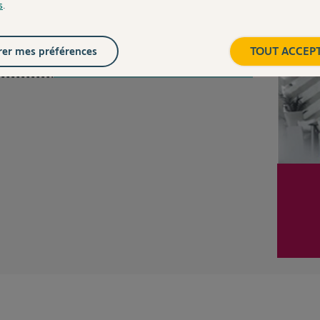
s
.
Inter
Posez votre question
CHEZ
er mes préférences
TOUT ACCEP