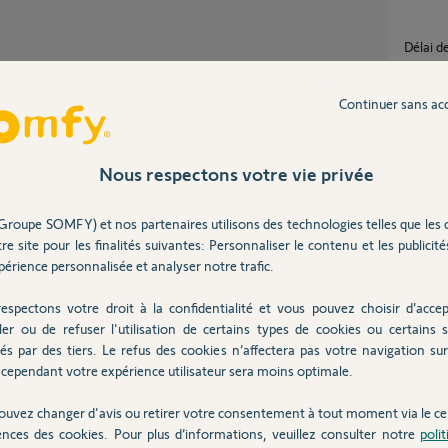
Délai 
6
réponse
Partager cette question
Continuer sans ac
Participer au fil de discussion
proble
8
réponse
Nous respectons votre vie privée
Groupe SOMFY) et nos partenaires utilisons des technologies telles que les 
factur
voyer un mail.
re site pour les finalités suivantes: Personnaliser le contenu et les publicités
1
réponse
érience personnalisée et analyser notre trafic.
espectons votre droit à la confidentialité et vous pouvez choisir d’accep
Avanc
ler ou de refuser l'utilisation de certains types de cookies ou certains s
0
réponse
ans
és par des tiers. Le refus des cookies n’affectera pas votre navigation sur 
cependant votre expérience utilisateur sera moins optimale.
ouvez changer d'avis ou retirer votre consentement à tout moment via le ce
ences des cookies. Pour plus d’informations, veuillez consulter notre
poli