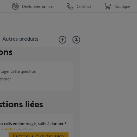
Devis avec un pro
Contact
Boutique
Autres produits
ons
tager cette question
primer
tions liées
son colis endommagé, suite à donner ?
GARAGE
il y a 7 mois
s
Participer au fil de discussion