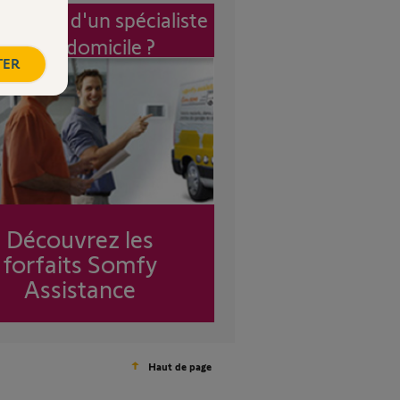
vention d'un spécialiste
à mon domicile ?
TER
Découvrez les
forfaits Somfy
Assistance
Haut de page