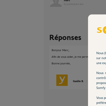
marc
il y a presque 4 ans
Réponses
Bonjour Marc,
Nous (
Afin de vous aider, je me permets de vous en
sur not
une exp
Bonne journée,
Nous r
contrô
Gaëlle B.
il y a presque 4 
propos
Somfy 
Vous p
préfér