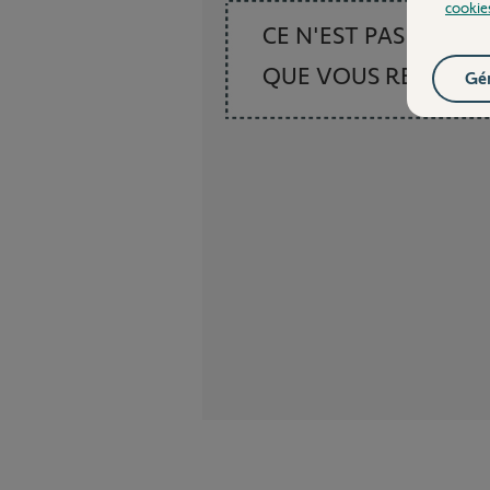
cookie
CE N'EST PAS CE
QUE VOUS RECHER
Gér