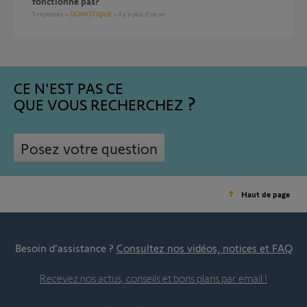
fonctionne pas?
5
réponses
DOMOTIQUE
il y a plus d'un an
CE N'EST PAS CE
QUE VOUS RECHERCHEZ
Posez votre question
Haut de page
Besoin d’assistance ?
Consultez nos vidéos, notices et FAQ
Recevez nos actus, conseils et bons plans par email !