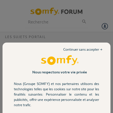
Particuliers
Professionnels
Forum
LES SUJETS PORTAIL
Volet
Moteur freevia 400 et telecomande keygo
Continuer sans accepter →
IO
Portail
Bonjour,
peut on connecter telecomande keygo IO en complément sur
Garage
moteur freevia 400 de mon portail coulissant
Nous respectons votre vie privée
Merci,
Nous (Groupe SOMFY) et nos partenaires utilisons des
Sécurité
technologies telles que les cookies sur notre site pour les
Bernard T.
finalités suivantes: Personnaliser le contenu et les
il y a presque 4 ans
publicités, offrir une expérience personnalisée et analyser
Domotique
Participer au fil de discussion
notre trafic.