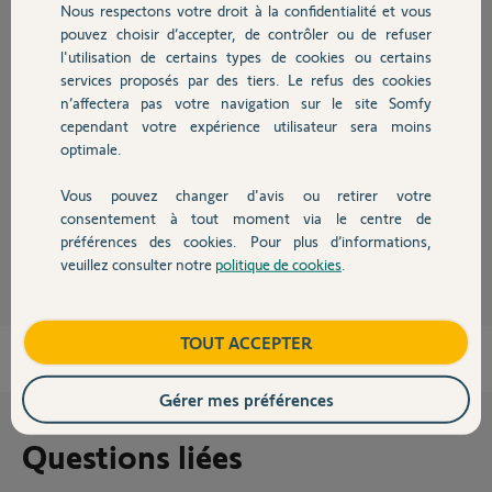
Nous respectons votre droit à la confidentialité et vous
Chauffage
pouvez choisir d’accepter, de contrôler ou de refuser
Réponses
l'utilisation de certains types de cookies ou certains
services proposés par des tiers. Le refus des cookies
Autres produits
n’affectera pas votre navigation sur le site Somfy
Bonjour
cependant votre expérience utilisateur sera moins
optimale.
Négatif !
À moins de lui ajouter un récepteur IO Somfy référence 1841229.
Vous pouvez changer d'avis ou retirer votre
Devis avec un pro
consentement à tout moment via le centre de
Richy C.
il y a presque 4 ans
préférences des cookies. Pour plus d’informations,
veuillez consulter notre
politique de cookies
.
Contact
Boutique
TOUT ACCEPTER
Gérer mes préférences
Questions liées