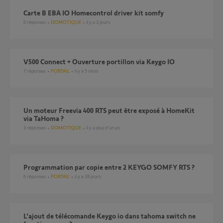
Carte B EBA IO Homecontrol driver kit somfy
0
réponses
DOMOTIQUE
il y a 3 jours
V500 Connect + Ouverture portillon via Keygo IO
7
réponses
PORTAIL
il y a 5 mois
Un moteur Freevia 400 RTS peut être exposé à HomeKit
via TaHoma ?
3
réponses
DOMOTIQUE
il y a plus d'un an
Programmation par copie entre 2 KEYGO SOMFY RTS ?
6
réponses
PORTAIL
il y a 28 jours
l'ajout de télécomande Keygo io dans tahoma switch ne