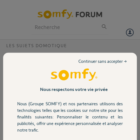
Particuliers
Professionnels
Forum
LES SUJETS DOMOTIQUE
Volet
aide sur domotique maison neuve
Continuer sans accepter →
Bonjour,
Portail
Je suis actuellement en train de faire construire en CCMI. Et je m'y
perd avec tous les protocoles domotique existant et leur
Garage
Nous respectons votre vie privée
intéropérabilité.
Nous (Groupe SOMFY) et nos partenaires utilisons des
Concernant la maison, c'est un pavillon avec les pièces suivantes :
Sécurité
RDC : 1 grande pièce de vie avec cuisine ouverte, 1 chambre, 1 sdb, 1
technologies telles que les cookies sur notre site pour les
buanderie, 1 bureau, 1 cellier, 1 wc
finalités suivantes: Personnaliser le contenu et les
Etage : 3 chambre, 1 sdb, 1 WC.
publicités, offrir une expérience personnalisée et analyser
Domotique
notre trafic.
Je souhaite pouvoir