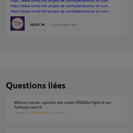
https://www.somfy.fr/a-propos-de-somfy/partenaires-et-com...
https://www.somfy.fr/a-propos-de-somfy/partenaires-et-com...
https://www.somfy.fr/a-propos-de-somfy/partenaires-et-com...
JACKY M.
il y a presque 4 ans
Questions liées
Maison neuve : ajouter des volets RS100io Hybrid sur
TaHoma switch
2
réponses
DOMOTIQUE
il y a 3 mois