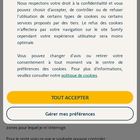
Nous respectons votre droit à la confidentialité et vous
Chauffage
controler toute la domotique via une applicatoin mobile,
pouvez choisir d’accepter, de contrôler ou de refuser
controler la domotique également a la voix (alexa, siri, google home),
l'utilisation de certains types de cookies ou certains
services proposés par des tiers. Le refus des cookies
Autres produits
créer des scénarios,
n’affectera pas votre navigation sur le site Somfy
avoir des retours d'état (ouvert/fermé),
cependant votre expérience utilisateur sera moins
optimale.
installation évolutive,
solution stable, qui ne nécessite pas de bidouiller régulièrement
Vous pouvez changer d'avis ou retirer votre
l'installation
Devis avec un pro
consentement à tout moment via le centre de
J'ai vu qu'il y a avait le protocole matter qui allait permettre une
préférences des cookies. Pour plus d’informations,
interropérabilité entre les différents protocoles, ça semble
veuillez consulter notre
politique de cookies
.
Contact
intéressant, mais encore un peu flou pour moi. Je souhaite également
une s
Boutique
TOUT ACCEPTER
Pour l'instant seuls les volets roulants et la porte de garage sont
définis, ça sera en somfy IO.
Gérer mes préférences
Le chauffage sera un plancher chauffant à l'étage et au rez de
chaussé, avec une pompe a chaleur air/eau, il reste le nombre de
zones pour lequel je m'interroge.
Pour le reste voici ce que je souhaite pouvoir controler :