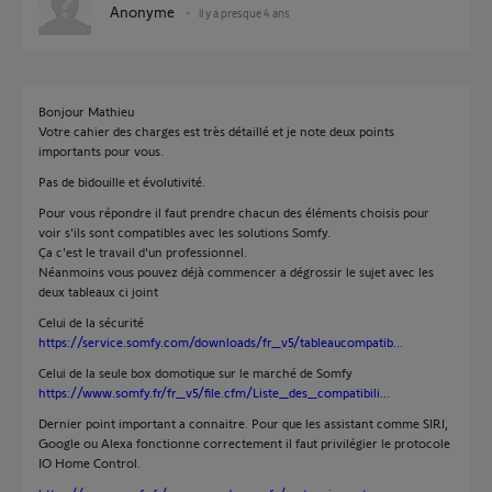
Anonyme
il y a presque 4 ans
Bonjour Mathieu
Votre cahier des charges est très détaillé et je note deux points
importants pour vous.
Pas de bidouille et évolutivité.
Pour vous répondre il faut prendre chacun des éléments choisis pour
voir s'ils sont compatibles avec les solutions Somfy.
Ça c'est le travail d'un professionnel.
Néanmoins vous pouvez déjà commencer a dégrossir le sujet avec les
deux tableaux ci joint
Celui de la sécurité
https://service.somfy.com/downloads/fr_v5/tableaucompatib...
Celui de la seule box domotique sur le marché de Somfy
https://www.somfy.fr/fr_v5/file.cfm/Liste_des_compatibili...
Dernier point important a connaitre. Pour que les assistant comme SIRI,
Google ou Alexa fonctionne correctement il faut privilégier le protocole
IO Home Control.