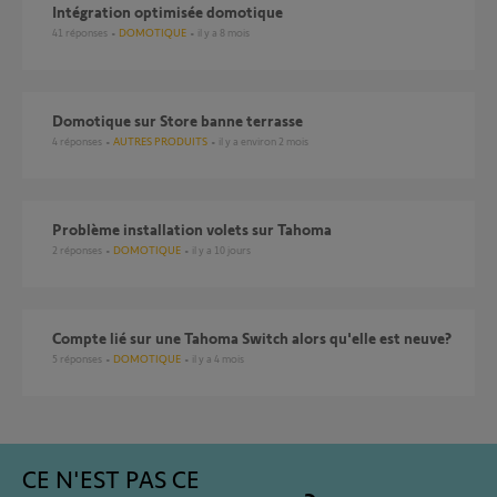
Intégration optimisée domotique
41
réponses
DOMOTIQUE
il y a 8 mois
Domotique sur Store banne terrasse
4
réponses
AUTRES PRODUITS
il y a environ 2 mois
Problème installation volets sur Tahoma
2
réponses
DOMOTIQUE
il y a 10 jours
Compte lié sur une Tahoma Switch alors qu'elle est neuve?
5
réponses
DOMOTIQUE
il y a 4 mois
CE N'EST PAS CE