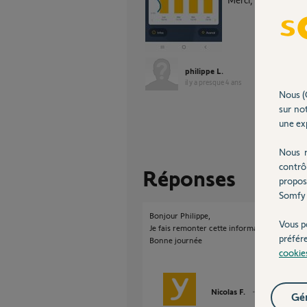
philippe L.
il y a presque 4 ans
Nous (
sur not
une exp
Nous r
contrô
Réponses
propos
Somfy 
Bonjour Philippe,
Vous p
Je fais remonter cette information au servi
préfér
Bonne journée
cookie
Nicolas F.
il y a presque 4
Gér