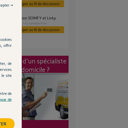
Participer au fil de discussion
cepter →
ur consommation SOMFY et Linky
DOMOTIQUE
il y a presque 8 ans
es
Participer au fil de discussion
cookies
, offrir
vention d'un spécialiste
ter, de
à mon domicile ?
ervices
le site
ntre de
tique de
TER