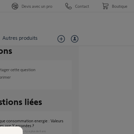
Devis avec un pro
Contact
Boutique
Autres produits
ons
tager cette question
primer
tions liées
les axe Y erronées ?
DOMOTIQUE
il y a plus de 6 ans
s