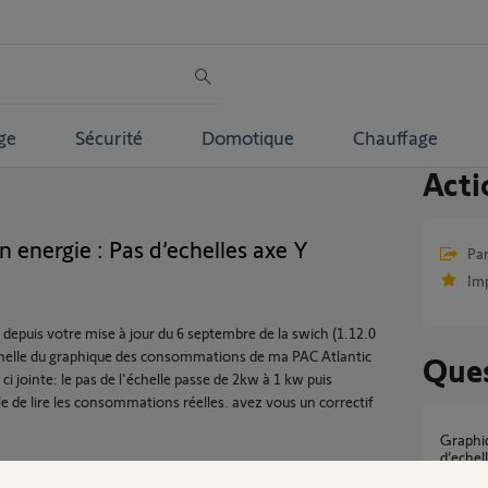
ge
Sécurité
Domotique
Chauffage
Acti
nergie : Pas d’echelles axe Y
Par
Im
 depuis votre mise à jour du 6 septembre de la swich (1.12.0
'échelle du graphique des consommations de ma PAC Atlantic
Ques
 ci jointe: le pas de l'échelle passe de 2kw à 1 kw puis
 de lire les consommations réelles. avez vous un correctif
Graphique consommation energie : Valeurs
d’echel
2
réponse