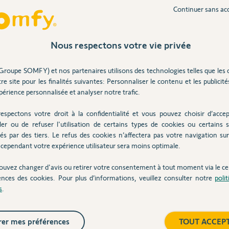
Continuer sans ac
Capte
Nous respectons votre vie privée
22
répons
Groupe SOMFY) et nos partenaires utilisons des technologies telles que les 
re site pour les finalités suivantes: Personnaliser le contenu et les publicités
érience personnalisée et analyser notre trafic.
Partager cette question
Inter
Participer au fil de discussion
espectons votre droit à la confidentialité et vous pouvez choisir d’accep
ler ou de refuser l'utilisation de certains types de cookies ou certains s
és par des tiers. Le refus des cookies n’affectera pas votre navigation sur 
cependant votre expérience utilisateur sera moins optimale.
ouvez changer d'avis ou retirer votre consentement à tout moment via le ce
ce developpement.
ences des cookies. Pour plus d’informations, veuillez consulter notre
poli
s
.
 ans
er mes préférences
TOUT ACCEP