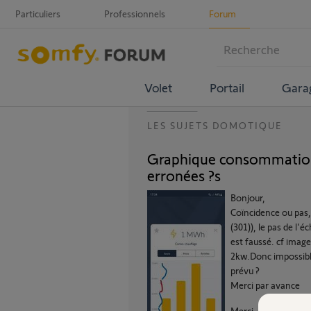
Particuliers
Professionnels
Forum
Volet
Portail
Gara
LES SUJETS DOMOTIQUE
Graphique consommation e
erronées ?s
Bonjour,
Coïncidence ou pas,
(301)), le pas de l
est faussé. cf image
2kw.Donc impossible
prévu ?
Merci par avance
Merci,