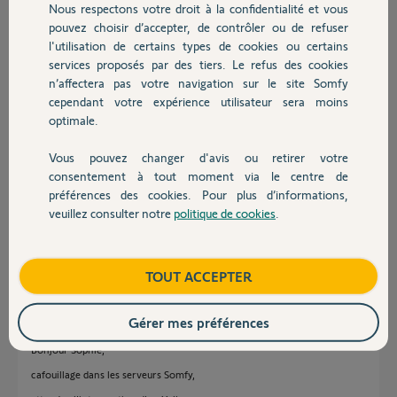
n'y est associé. Lorsque je crée un accès par mail ou téléphone,
Nous respectons votre droit à la confidentialité et vous
Chauffage
l'application me répond que le mail et le téléphone sont déjà
pouvez choisir d’accepter, de contrôler ou de refuser
enregistrés. Cependant, ils ne sont pas visibles... Du coup, je ne peux
l'utilisation de certains types de cookies ou certains
lui donner aucun accès via application.
services proposés par des tiers. Le refus des cookies
Autres produits
n’affectera pas votre navigation sur le site Somfy
C'est embêtant, mon mari est obligé d'utiliser la clef...
cependant votre expérience utilisateur sera moins
optimale.
Merci de m'aider si vous connaissez la solution au problème.
Sophie
Vous pouvez changer d'avis ou retirer votre
Devis avec un pro
consentement à tout moment via le centre de
sophie Y.
préférences des cookies. Pour plus d’informations,
il y a presque 4 ans
veuillez consulter notre
politique de cookies
.
Participer au fil de discussion
Contact
Boutique
TOUT ACCEPTER
Réponses
Gérer mes préférences
Bonjour Sophie,
cafouillage dans les serveurs Somfy,