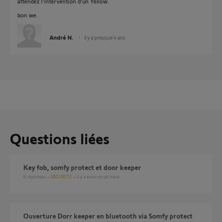
attendez l'intervention d'un Yellow.
bon we.
André N.
il y a presque 4 ans
Questions liées
Key fob, somfy protect et door keeper
6
réponses
SÉCURITÉ
il y a environ un mois
Ouverture Dorr keeper en bluetooth via Somfy protect