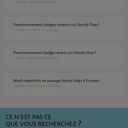
7
réponses
SÉCURITÉ
il y a 3 mois
Fonctionnement badges récents sur Somfy One ?
1
réponse
SÉCURITÉ
il y a 17 jours
Fonctionnement badge récent sur Somfy One ?
1
réponse
SÉCURITÉ
il y a 17 jours
Mails répétitifs de passage Somfy Keys à Protect
1
réponse
DOMOTIQUE
il y a 5 mois
CE N'EST PAS CE
QUE VOUS RECHERCHEZ