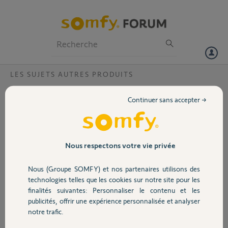
Particuliers
Professionnels
Forum
LES SUJETS AUTRES PRODUITS
Volet
Utilisateurs Somfy keys
Continuer sans accepter →
Bonjour,
Portail
Je possède 2 serrures door keeper dont une équipée d'un clavier à
code.
Après de nombreux (très nombreux) installations, réinitialisations,
Garage
Nous respectons votre vie privée
calibrages, paramétrages... Les serrures fonctionnent maintenant à
peu près (c'est insuffisant, mais essayons de traiter un problème à la
Nous (Groupe SOMFY) et nos partenaires utilisons des
fois).
Sécurité
technologies telles que les cookies sur notre site pour les
finalités suivantes: Personnaliser le contenu et les
J'avais créé divers trousseaux dont celui de mon mari (que je n'ai
publicités, offrir une expérience personnalisée et analyser
jamais pu déterminer comme administrateur).
Domotique
notre trafic.
Aujourd'hui, le trousseau de mon mari existe mais plus aucun accès