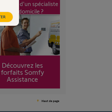
vention d'un spécialiste
à mon domicile ?
TER
Découvrez les
forfaits Somfy
Assistance
Haut de page