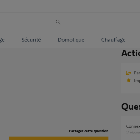
ge
Sécurité
Domotique
Chauffage
Acti
Par
Im
Ques
Connex
Partager cette question
14
répons