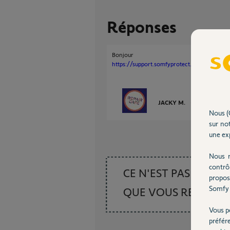
Réponses
Bonjour
https://support.somfyprotect.com/hc/fr
JACKY M.
il y a presque 
Nous (
sur not
une exp
Nous r
contrô
CE N'EST PAS CE
propos
Somfy 
QUE VOUS RECHER
Vous p
préfér