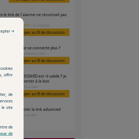
u wifi?
AUTRES PRODUITS
il y a 12 jours
s
cepter →
Participer au fil de discussion
oi mon Link ne se connecte plus ?
SÉCURITÉ
il y a environ 2 mois
s
Participer au fil de discussion
cookies
, offrir
e pas à le connecter à la box
DOMOTIQUE
il y a 1 jour
Participer au fil de discussion
ter, de
ervices
le site
ible de connecter la link advanced
SÉCURITÉ
il y a 4 mois
es
ntre de
tique de