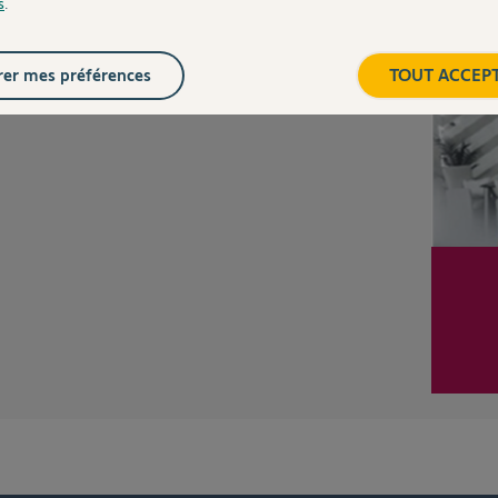
s
.
Inter
er mes préférences
TOUT ACCEP