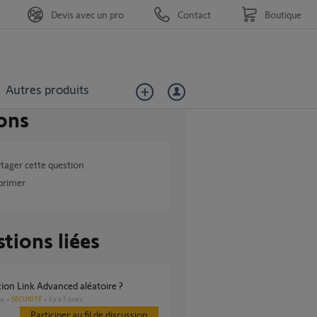
Devis avec un pro
Contact
Boutique
Autres produits
ons
tager cette question
primer
tions liées
ion Link Advanced aléatoire ?
SÉCURITÉ
il y a 5 jours
es
Participer au fil de discussion