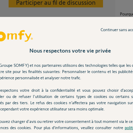
Participer au fil de discussion
Pourquoi le link de l'alarme ne reconnait pas
le resea
5
réponse
Continuer sans ac
Pourqu
Nous respectons votre vie privée
5
réponse
4 ans
Groupe SOMFY) et nos partenaires utilisons des technologies telles que les 
re site pour les finalités suivantes: Personnaliser le contenu et les publicités
numero link BU011101049D est-il valide ? je
n'arriv
érience personnalisée et analyser notre trafic.
1
réponse
espectons votre droit à la confidentialité et vous pouvez choisir d’accep
ler ou de refuser l'utilisation de certains types de cookies ou certains s
és par des tiers. Le refus des cookies n’affectera pas votre navigation sur 
Imposs
Posez votre question
cependant votre expérience utilisateur sera moins optimale.
CHEZ
31
répons
ouvez changer d'avis ou retirer votre consentement à tout moment via le ce
ences des cookies. Pour plus d’informations, veuillez consulter notre
poli